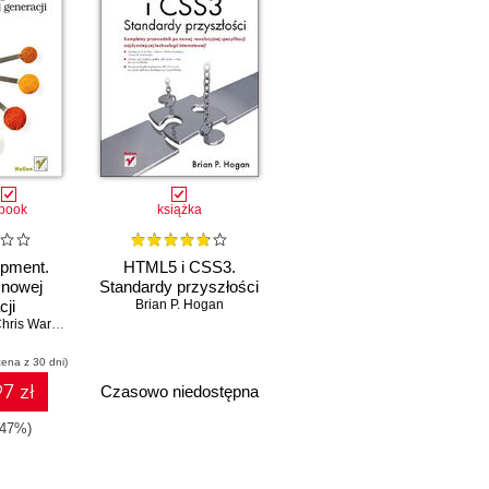
book
książka
pment.
HTML5 i CSS3.
 nowej
Standardy przyszłości
cji
Brian P. Hogan
hris Warren
,
Mike Weber
,
Chris Johnson
,
Aaron Godin
cena z 30 dni)
7 zł
Czasowo niedostępna
-47%)