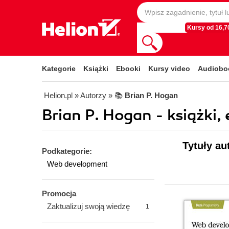
Kursy od 16,70
Kategorie
Książki
Ebooki
Kursy video
Audiobo
Helion.pl
» Autorzy
» 📚
Brian P. Hogan
Brian P. Hogan - książki,
Tytuły au
Podkategorie:
Web development
Promocja
Zaktualizuj swoją wiedzę
1