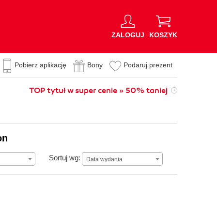
ZALOGUJ
KOSZYK
Pobierz aplikację
Bony
Podaruj prezent
TOP tytuł w super cenie » 50% taniej
on
Data wydania
Sortuj wg:
Data wydania