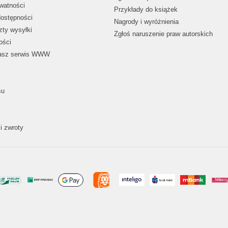
ywatności
Przykłady do książek
dostępności
Nagrody i wyróżnienia
zty wysyłki
Zgłoś naruszenie praw autorskich
ości
nasz serwis WWW
su
i zwroty