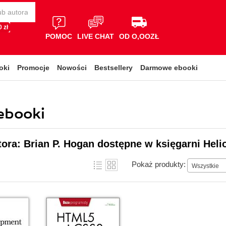
 zł
POMOC
LIVE CHAT
OD O,OOZŁ
oki
Promocje
Nowości
Bestsellery
Darmowe ebooki
 ebooki
tora: Brian P. Hogan dostępne w księgarni Heli
Pokaż produkty:
Wszystkie