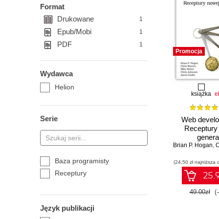
Format
Drukowane
1
Epub/Mobi
1
PDF
1
Promocja
Wydawca
Helion
książka
e
Serie
Web develo
Receptury
genera
Brian P. Hogan
,
C
Baza programisty
(24,50 zł najniższa 
Receptury
25.9
49.00zł
(
Język publikacji