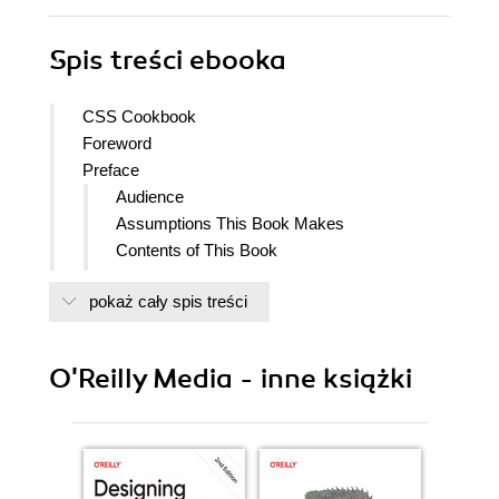
Spis treści
ebooka
CSS Cookbook
Foreword
Preface
Audience
Assumptions This Book Makes
Contents of This Book
Conventions Used in This Book
pokaż cały spis treści
Using Code Examples
Wed Like to Hear from You
Safari Books Online
O'Reilly Media - inne książki
Acknowledgments
1. Using HTML Basics
Introduction
Picking a Text Editor
Coding a Basic HTML Page