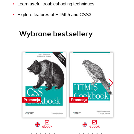
Learn useful troubleshooting techniques
Explore features of HTML5 and CSS3
Wybrane bestsellery
Promocja
Promocja
Promocj
ebook
ebook
ksią