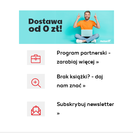
Applying Child Selectors
Applying Adjacent Selectors
Applying Attribute Selectors
Using Pseudo-Classes
Using Pseudo-Elements
Determining When to Use Class and ID
Selectors
Understanding CSS Properties
Program partnerski -
Understanding the Box Model
zarabiaj więcej »
Associating Styles to a Web Page
Understanding the Origin
Brak książki? - daj
Understanding the Sort Order Within CSS
nam znać »
Using !important to Override Certain CSS
Rules
Clarifying Specificity
Subskrybuj newsletter
Setting Up Different Types of Stylesheets
»
Adding Comments Within Stylesheets
Organizing the Contents of a Stylesheet
Working with Shorthand Properties