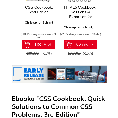
CSS Cookbook.
HTML5 Cookbook.
HTM
2nd Edition
Solutions &
Prze
Examples for
począ
HTML5
Solid
Christopher Schmitt
Developers
kod
Christopher Schmitt
,
Kyle Simpson
Davi
proj
(118,15 zł najniższa cena z 30
(92,65 zł najniższa cena z 30 dni)
(34,50 zł naj
resp
dni)
118.15 zł
92.65 zł
inte
139.00zł
(-15%)
109.00zł
(-15%)
69.0
Ebooka
"CSS Cookbook. Quick
Solutions to Common CSS
Problems. 3rd Edition"