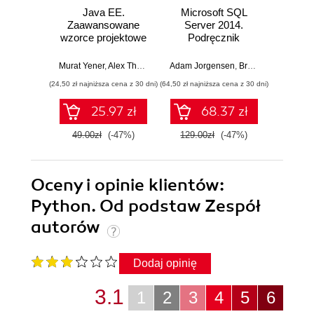
Java EE.
Microsoft SQL
Progra
Zaawansowane
Server 2014.
prac
wzorce projektowe
Podręcznik
rekruta
administratora
IT. W
Murat Yener
,
Alex Theedom
Adam Jorgensen
,
Bradley Ball
John Mo
,
Steve
(24,50 zł najniższa cena z 30 dni)
(64,50 zł najniższa cena z 30 dni)
(24,50 zł naj
25.97 zł
68.37 zł
49.00zł
(-47%)
129.00zł
(-47%)
49.0
Oceny i opinie klientów:
Python. Od podstaw Zespół
autorów
Dodaj opinię
3.1
1
2
3
4
5
6