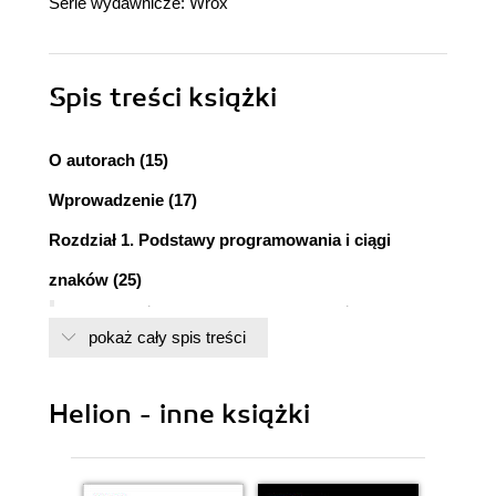
Serie wydawnicze:
Wrox
Spis treści
książki
O autorach (15)
Wprowadzenie (17)
Rozdział 1. Podstawy programowania i ciągi
znaków (25)
Czym różni się programowanie od używania
pokaż cały spis treści
komputera? (25)
Programowanie to spójność (26)
Programowanie to sterowanie (26)
Helion - inne książki
Programowanie podąża za zmianami (27)
Co to wszystko oznacza? (27)
Pierwsze kroki (27)