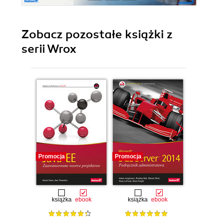
Zobacz pozostałe książki z
serii Wrox
Promocja
Promocja
Promocj
książka
ebook
książka
ebook
ksią