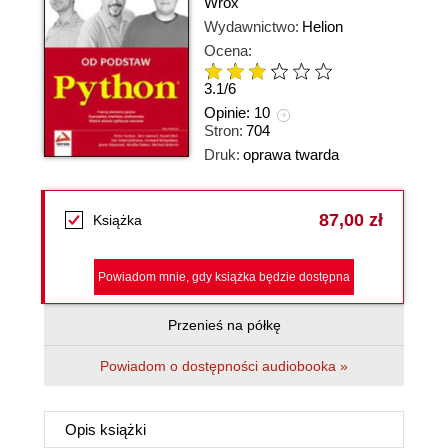
Wrox
Wydawnictwo:
Helion
Ocena:
3.1
/
6
Opinie:
10
Stron:
704
Druk:
oprawa twarda
87,00 zł
Książka
Powiadom mnie, gdy książka będzie dostępna
Przenieś na półkę
Powiadom o dostępności audiobooka »
Opis
książki