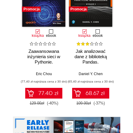
Promocja
Promocja
książka
ebook
książka
ebook
Zaawansowana
Jak analizować
Python
inżynieria sieci w
dane z biblioteką
Pythonie.
Pandas.
progr
Automatyzacja,
Praktyczne
Pyth
monitorowanie i
wprowadzenie.
godzin
Eric Chou
Daniel Y. Chen
Em
zarządzanie
Wydanie II
(77,40 zł najniższa cena z 30 dni)
(65,40 zł najniższa cena z 30 dni)
chmurą. Wydanie
IV
77.40 zł
68.67 zł
129.00zł
(-40%)
109.00zł
(-37%)