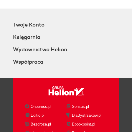
Krotki - niezmienne sekwencje danych (54)
Listy - modyfikowalne sekwencje danych (57)
Słowniki - grupowanie danych z indeksacją na
Twoje Konto
podstawie nazw (59)
Traktowanie ciągu znaków jak listy (61)
Księgarnia
Typy specjalne (62)
Inne typowe właściwości sekwencji (63)
Wydawnictwo Helion
Dostęp do ostatniego elementu (63)
Współpraca
Zakresy sekwencji (63)
Rozszerzanie list przez dodawanie kolejnych
elementów (64)
Wykorzystywanie list do tymczasowego
przechowywania danych (65)
Podsumowanie (66)
Ćwiczenia (66)
Onepress.pl
Sensus.pl
Rozdział 4. Podejmowanie decyzji (69)
Editio.pl
DlaBystrzakow.pl
Porównywanie wartości - czy są takie same? (69)
Bezdroza.pl
Ebookpoint.pl
Operacja przeciwna - nierówność (71)