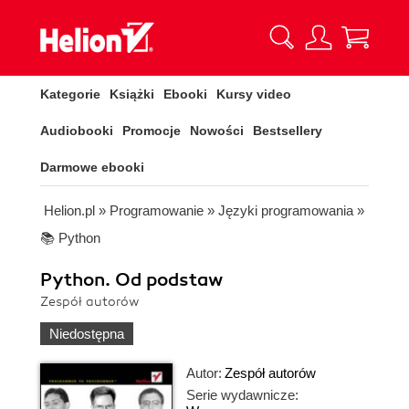
Kategorie
Książki
Ebooki
Kursy video
Audiobooki
Promocje
Nowości
Bestsellery
Darmowe ebooki
Helion.pl
»
Programowanie
»
Języki programowania
»
📚 Python
Python. Od podstaw
Zespół autorów
Niedostępna
Autor:
Zespół autorów
Serie wydawnicze: