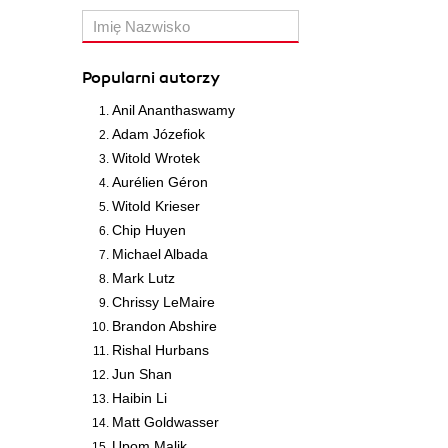
Popularni autorzy
Anil Ananthaswamy
Adam Józefiok
Witold Wrotek
Aurélien Géron
Witold Krieser
Chip Huyen
Michael Albada
Mark Lutz
Chrissy LeMaire
Brandon Abshire
Rishal Hurbans
Jun Shan
Haibin Li
Matt Goldwasser
Upom Malik