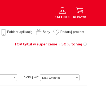
ZALOGUJ
KOSZYK
Pobierz aplikację
Bony
Podaruj prezent
TOP tytuł w super cenie » 50% taniej
Data wydania
Sortuj wg:
Data wydania