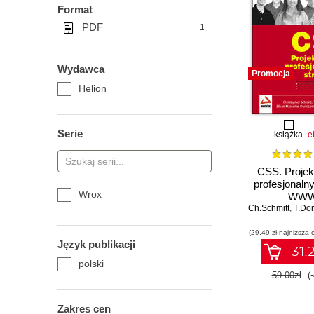
Format
PDF
1
Wydawca
Promocja
Helion
Serie
książka
e
CSS. Projek
profesjonaln
Wrox
WW
Ch.Schmitt
,
T.Do
(29,49 zł najniższa 
Język publikacji
31.2
polski
59.00zł
(
Zakres cen