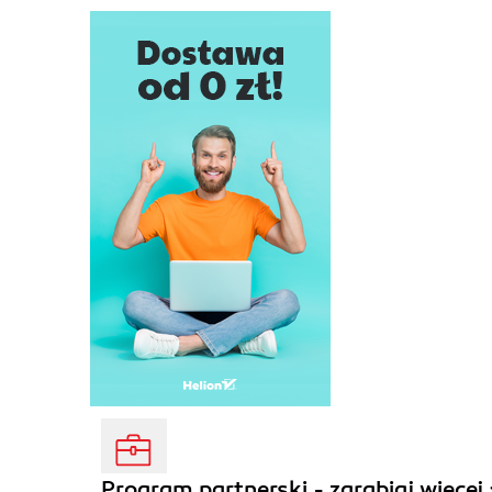
Program partnerski - zarabiaj więcej 