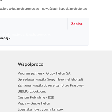
macje o aktualnych promocjach, nowościach i specjalnych ofertach
Zapisz
il informacje o zniżkach, promocjach
więcej »
Współpraca
Program partnerski Grupy Helion SA
Sprzedawaj książki Grupy Helion (eHelion.pl)
Zamawiaj książki do recenzji (Biuro Prasowe)
BIBLIO Ebookpoint
Custom Publishing - B2B
Praca w Grupie Helion
Logistyka i dystrybucja książek