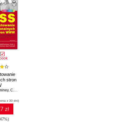
book
towanie
ych stron
W
miney
,
C.Li
,
E.Marcotte
,
D.Orchard
,
M.Trammell
cena z 30 dni)
7 zł
-47%)