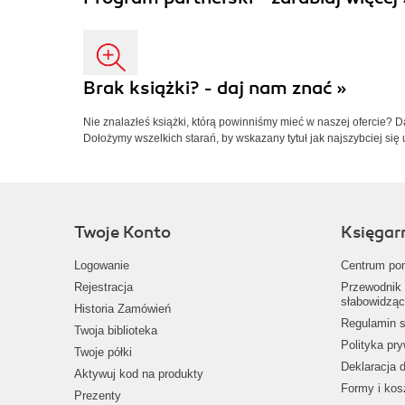
Brak książki? - daj nam znać »
Nie znalazłeś książki, którą powinniśmy mieć w naszej ofercie? 
Dołożymy wszelkich starań, by wskazany tytuł jak najszybciej się 
Twoje Konto
Księgar
Logowanie
Centrum po
Rejestracja
Przewodnik 
słabowidząc
Historia Zamówień
Regulamin s
Twoja biblioteka
Polityka pr
Twoje półki
Deklaracja 
Aktywuj kod na produkty
Formy i kos
Prezenty