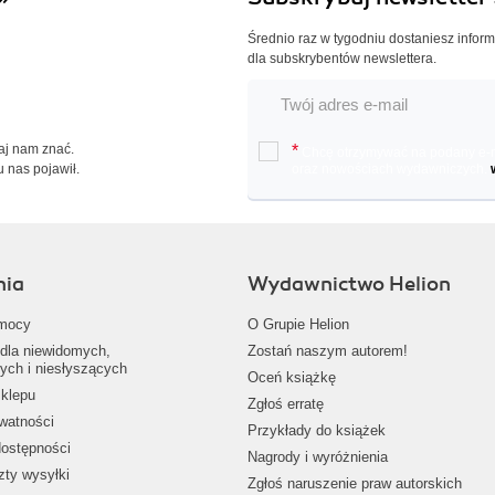
Średnio raz w tygodniu dostaniesz infor
dla subskrybentów newslettera.
Daj nam znać.
*
Chcę otrzymywać na podany e-ma
u nas pojawił.
oraz nowościach wydawniczych.
nia
Wydawnictwo Helion
mocy
O Grupie Helion
dla niewidomych,
Zostań naszym autorem!
ych i niesłyszących
Oceń książkę
klepu
Zgłoś erratę
ywatności
Przykłady do książek
dostępności
Nagrody i wyróżnienia
zty wysyłki
Zgłoś naruszenie praw autorskich