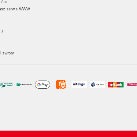
ości
nasz serwis WWW
su
i zwroty