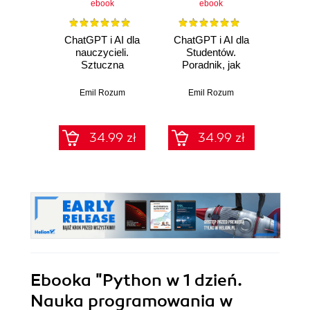
ebook
ebook
ChatGPT i AI dla
ChatGPT i AI dla
TikT
nauczycieli.
Studentów.
pierw
Sztuczna
Poradnik, jak
Sekret
Inteligencja w
Sztuczna
jak zd
edukacji
Inteligencja może
foll
Emil Rozum
Emil Rozum
Em
Ci pomóc w nauce
zarobi
i pisaniu prac na
studiach
34.99 zł
34.99 zł
Ebooka
"Python w 1 dzień.
Nauka programowania w