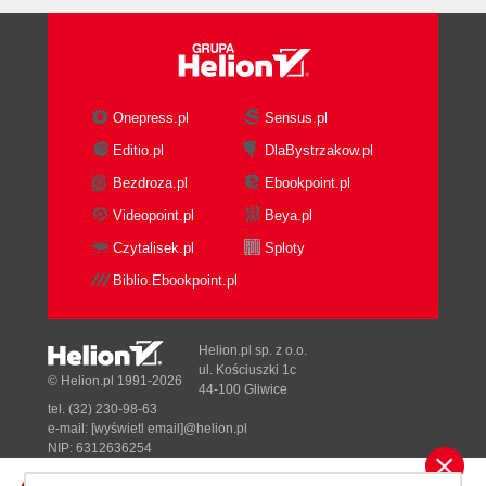
Onepress.pl
Sensus.pl
Editio.pl
DlaBystrzakow.pl
Bezdroza.pl
Ebookpoint.pl
Videopoint.pl
Beya.pl
Czytalisek.pl
Sploty
Biblio.Ebookpoint.pl
Helion.pl sp. z o.o.
ul. Kościuszki 1c
© Helion.pl 1991-2026
44-100 Gliwice
tel. (32) 230-98-63
e-mail:
[wyświetl email]@helion.pl
NIP: 6312636254
Regon: 241989027