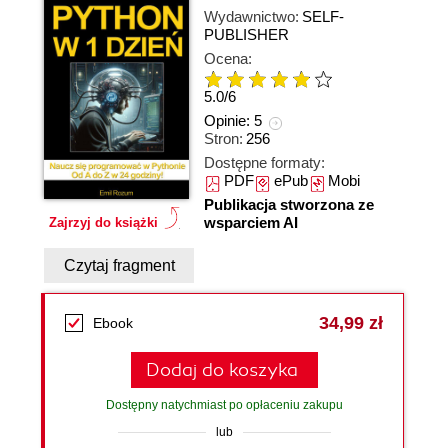
Wydawnictwo:
SELF-
PUBLISHER
Ocena:
5.0
/
6
Opinie:
5
Stron:
256
Dostępne formaty:
PDF
ePub
Mobi
Publikacja stworzona ze
wsparciem AI
Zajrzyj do książki
Czytaj fragment
34,99 zł
Ebook
Dodaj do koszyka
Dostępny natychmiast po opłaceniu zakupu
lub