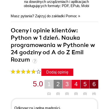
na dowolnych urządzeniach i aplikacjach
obsługujących formaty: PDF, EPub, Mobi
Masz pytania? Zajrzyj do zakładki
Pomoc
»
Oceny i opinie klientów:
Python w 1 dzień. Nauka
programowania w Pythonie w
24 godziny od A do Z Emil
Rozum
Dodaj opinię
5.0
1
2
3
4
5
6
(1)
(0)
(0)
(0)
(0)
(4)
Odkrywcza i pełna mądrości.