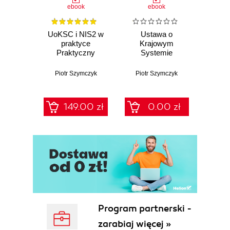
ebook
ebook
UoKSC i NIS2 w
Ustawa o
praktyce
Krajowym
Praktyczny
Systemie
podręcznik
Cyberbezpieczeństwa
implementacji
(KSC) i NIS2 w
Piotr Szymczyk
Piotr Szymczyk
Krajowego
praktyce -
Systemu
kompletny
Cyberbezpieczeństwa
przewodnik po 68
149.00 zł
0.00 zł
Frameworki,
szablonach
procedury, audyt
NIS2/UoKSC dla
dla zarządów, IT i
podmiotów
compliance
kluczowych i
ważnych
Program partnerski -
zarabiaj więcej »