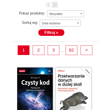
Pokaż produkty:
Wszystkie
Sortuj wg:
Data wydania
Filtruj »
1
2
3
82
>
...