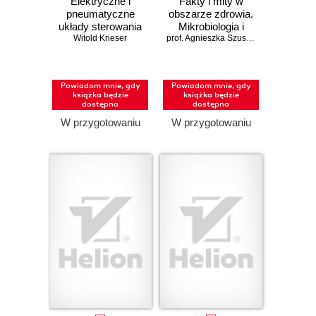
Elektryczne i
Fakty i mity w
pneumatyczne
obszarze zdrowia.
układy sterowania
Mikrobiologia i
Witold Krieser
w pigułce
wakcynologia
prof. Agnieszka Szuster-Ciesielska; dr Tomasz Dziecištkowski
Powiadom mnie, gdy
Powiadom mnie, gdy
książka będzie
książka będzie
dostępna
dostępna
W przygotowaniu
W przygotowaniu