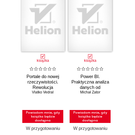
książka
książka
Portale do nowej
Power BI.
rzeczywistości.
Praktyczna analiza
Rewolucja
danych od
kwantowa i pięć
Vlatko Vedral
Michał Zator
podstaw
dróg przyszłości
fizyki
Powiadom mnie, gdy
Powiadom mnie, gdy
książka będzie
książka będzie
dostępna
dostępna
W przygotowaniu
W przygotowaniu