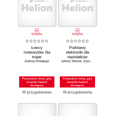
książka
książka
Łowcy
Podstawy
meteorytów. Na
elektroniki dla
tropie
nastolatków
Joshua Howgego
kosmicznych
Juliusz Skorek
,
Zuzanna Skorek
skarbów i tajemnic
wszechświata
Powiadom mnie, gdy
Powiadom mnie, gdy
książka będzie
książka będzie
dostępna
dostępna
W przygotowaniu
W przygotowaniu