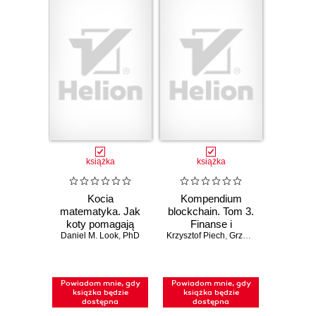
książka
książka
Kocia
Kompendium
matematyka. Jak
blockchain. Tom 3.
koty pomagają
Finanse i
zrozumieć liczby,
Daniel M. Look
,
PhD
Krzysztof Piech
inwestycje
,
Grzegorz Sobiecki
figury i wzory
Powiadom mnie, gdy
Powiadom mnie, gdy
książka będzie
książka będzie
dostępna
dostępna