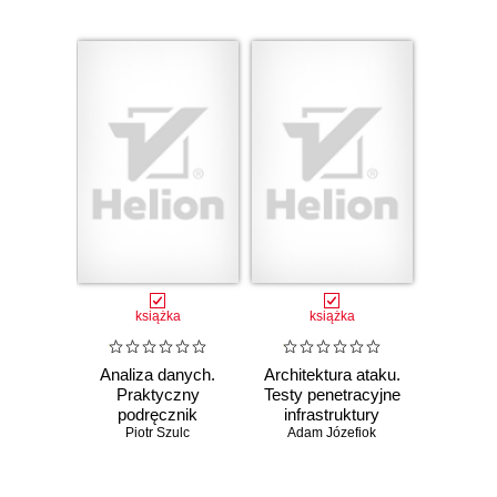
książka
książka
Analiza danych.
Architektura ataku.
Praktyczny
Testy penetracyjne
podręcznik
infrastruktury
dobrych praktyk
Piotr Szulc
Adam Józefiok
sieciowej