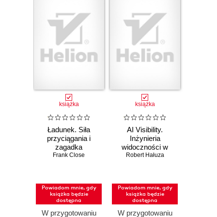
książka
książka
Ładunek. Siła
AI Visibility.
przyciągania i
Inżynieria
zagadka
widoczności w
równowagi
Frank Close
Robert Hałuza
świecie bez
Wszechświata
kliknięć
Powiadom mnie, gdy
Powiadom mnie, gdy
książka będzie
książka będzie
dostępna
dostępna
W przygotowaniu
W przygotowaniu