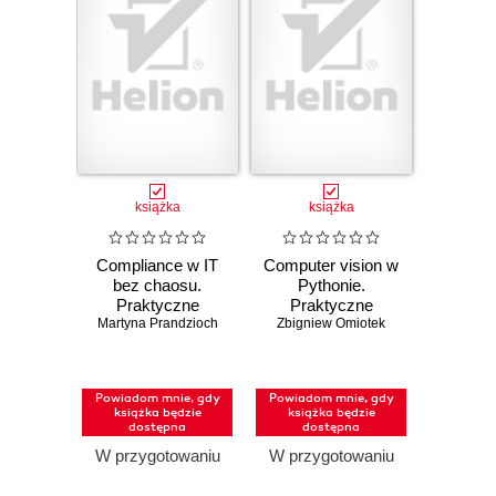
książka
książka
Compliance w IT
Computer vision w
bez chaosu.
Pythonie.
Praktyczne
Praktyczne
podejście do ISO
Martyna Prandzioch
Zbigniew Omiotek
zastosowania
27001, SOC 2 i
uczenia głębokiego
audytów
Powiadom mnie, gdy
Powiadom mnie, gdy
książka będzie
książka będzie
dostępna
dostępna
W przygotowaniu
W przygotowaniu