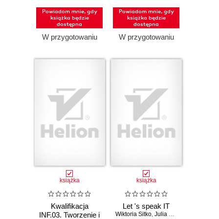
bazami danych.
Powiadom mnie, gdy
Powiadom mnie, gdy
Część 1.
książka będzie
książka będzie
Projektowanie
dostępna
dostępna
stron
W przygotowaniu
W przygotowaniu
internetowych.
Podręcznik do
nauki zawodu
technik informatyk
i technik
programista
(Wydanie II)
książka
książka
Kwalifikacja
Let 's speak IT
INF.03. Tworzenie i
Wiktoria Sitko
,
Julia Rybska