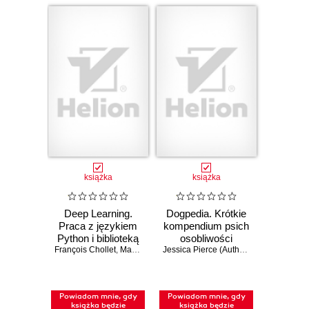
książka
książka
Deep Learning.
Dogpedia. Krótkie
Praca z językiem
kompendium psich
Python i biblioteką
osobliwości
François Chollet
Keras. Wydanie III
,
Matthew Watson
Jessica Pierce (Author)
,
Kelly Chudler (I
Powiadom mnie, gdy
Powiadom mnie, gdy
książka będzie
książka będzie