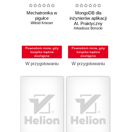
Mechatronika w
MongoDB dla
pigułce
inżynierów aplikacji
Witold Krieser
AI. Praktyczny
Arkadiusz Borucki
podręcznik
Powiadom mnie, gdy
Powiadom mnie, gdy
książka będzie
książka będzie
dostępna
dostępna
W przygotowaniu
W przygotowaniu