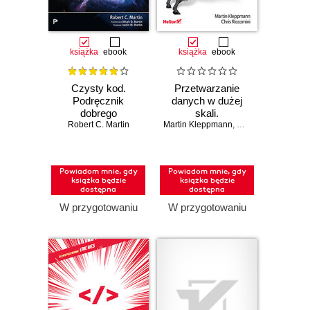
książka
ebook
książka
ebook
Czysty kod.
Przetwarzanie
Podręcznik
danych w dużej
dobrego
skali.
Robert C. Martin
programisty.
Martin Kleppmann
Niezawodność,
,
Chris Riccomini
Wydanie II
skalowalność i
konserwacja
systemów.
Powiadom mnie, gdy
Powiadom mnie, gdy
Wydanie II
książka będzie
książka będzie
dostępna
dostępna
W przygotowaniu
W przygotowaniu