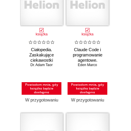
książka
książka
Ciałopedia.
Claude Code i
Zaskakujące
programowanie
ciekawostki
agentowe.
anatomiczne
Dr. Adam Taor
Przewodnik
Eden Marco
dewelopera po
systemach
agentowych
Powiadom mnie, gdy
Powiadom mnie, gdy
książka będzie
książka będzie
dostępna
dostępna
W przygotowaniu
W przygotowaniu