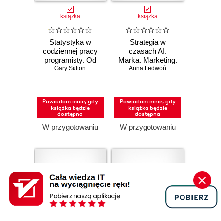
książka
książka
Statystyka w
Strategia w
codziennej pracy
czasach AI.
programisty. Od
Marka. Marketing.
teorii do kodu w
Gary Sutton
Komunikacja
Anna Ledwoń
Pythonie
Powiadom mnie, gdy
Powiadom mnie, gdy
książka będzie
książka będzie
dostępna
dostępna
W przygotowaniu
W przygotowaniu