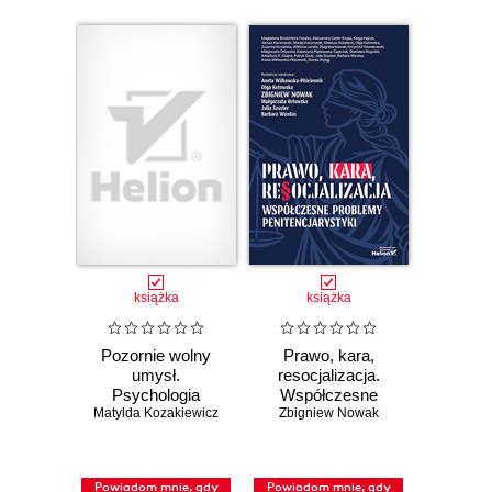
książka
książka
Pozornie wolny
Prawo, kara,
umysł.
resocjalizacja.
Psychologia
Współczesne
Matylda Kozakiewicz
wpływu i
Zbigniew Nowak
problemy
manipulacji.
penitencjarystyki
Wydanie drugie
rozszerzone
Powiadom mnie, gdy
Powiadom mnie, gdy