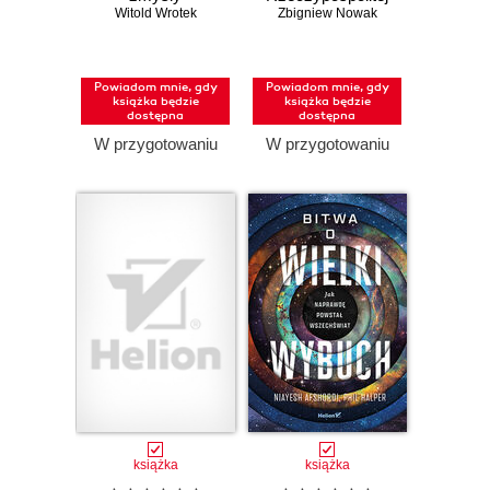
Witold Wrotek
Polskiej. 25 lat
Zbigniew Nowak
członkostwa w
NATO
Powiadom mnie, gdy
Powiadom mnie, gdy
książka będzie
książka będzie
dostępna
dostępna
W przygotowaniu
W przygotowaniu
książka
książka