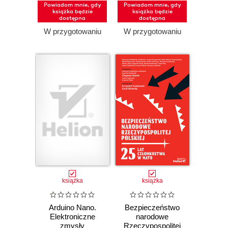
Powiadom mnie, gdy
Powiadom mnie, gdy
książka będzie
książka będzie
dostępna
dostępna
W przygotowaniu
W przygotowaniu
książka
książka
Arduino Nano.
Bezpieczeństwo
Elektroniczne
narodowe
zmysły
Rzeczypospolitej