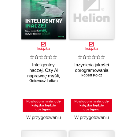
książka
książka
Inteligentny
Inżynieria jakości
inaczej. Czy AI
oprogramowania
naprawdę myśli,
Robert Kołcz
Gniewosz Leliwa
czy tylko
doskonale udaje?
Powiadom mnie, gdy
Powiadom mnie, gdy
książka będzie
książka będzie
dostępna
dostępna
W przygotowaniu
W przygotowaniu