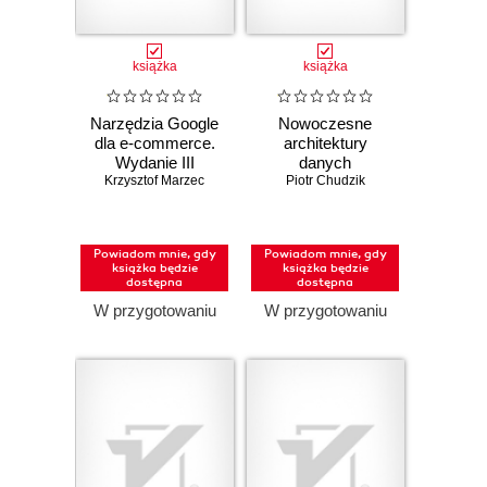
książka
książka
Narzędzia Google
Nowoczesne
dla e-commerce.
architektury
Wydanie III
danych
Krzysztof Marzec
poszerzone
Piotr Chudzik
Powiadom mnie, gdy
Powiadom mnie, gdy
książka będzie
książka będzie
dostępna
dostępna
W przygotowaniu
W przygotowaniu