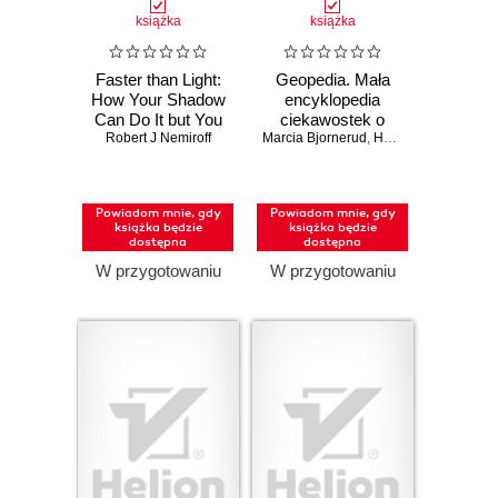
książka
książka
Faster than Light:
Geopedia. Mała
How Your Shadow
encyklopedia
Can Do It but You
ciekawostek o
Robert J Nemiroff
Can't
Marcia Bjornerud
Ziemi
,
Haley Hagerman
Powiadom mnie, gdy
Powiadom mnie, gdy
książka będzie
książka będzie
dostępna
dostępna
W przygotowaniu
W przygotowaniu