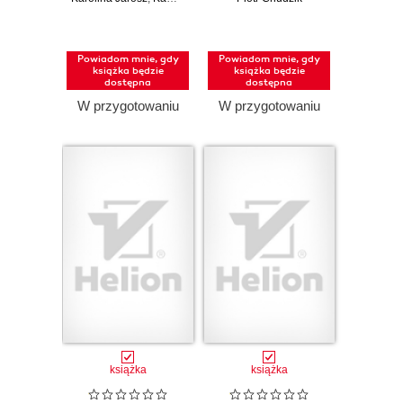
stronach
przewodnik po
Pandas, Modin,
Dask, Polars i
Powiadom mnie, gdy
Powiadom mnie, gdy
PySpark
książka będzie
książka będzie
dostępna
dostępna
W przygotowaniu
W przygotowaniu
książka
książka