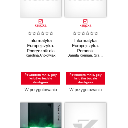
książka
książka
Informatyka
Informatyka
Europejczyka.
Europejczyka.
Podręcznik dla
Poradnik
Karolina Antkowiak
szkół
Danuta Korman
metodyczny dla
,
Grażyna Szabłowicz-Zawadzka
ponadpodstawowych.
nauczycieli
Zakres
informatyki w
rozszerzony.
szkołach
Powiadom mnie, gdy
Powiadom mnie, gdy
Część 2 (wydanie
ponadpodstawowych.
książka będzie
książka będzie
z numerem
Zakres
dostępna
dostępna
dopuszczenia)
podstawowy i
W przygotowaniu
W przygotowaniu
rozszerzony
(Wydanie II)