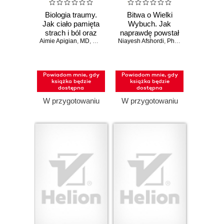
Biologia traumy.
Bitwa o Wielki
Jak ciało pamięta
Wybuch. Jak
strach i ból oraz
naprawdę powstał
Aimie Apigian
jak przywrócić mu
,
MD
,
Gabor Maté
Niayesh Afshordi
,
MD
Wszechświat
,
Phil Halper
równowagę
Powiadom mnie, gdy
Powiadom mnie, gdy
książka będzie
książka będzie
dostępna
dostępna
W przygotowaniu
W przygotowaniu