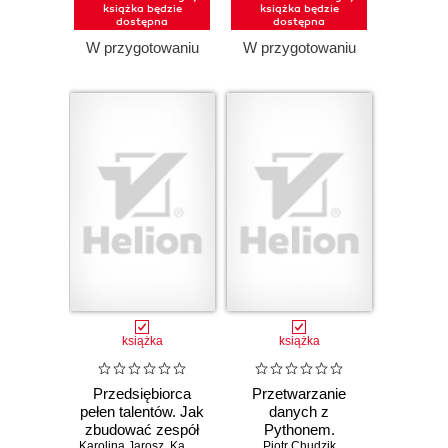
książka będzie
książka będzie
dostępna
dostępna
W przygotowaniu
W przygotowaniu
książka
książka
Przedsiębiorca
Przetwarzanie
pełen talentów. Jak
danych z
zbudować zespół
Pythonem.
Karolina Jarosz
na mocnych
,
Kamila Rowińska
Praktyczny
Piotr Chudzik