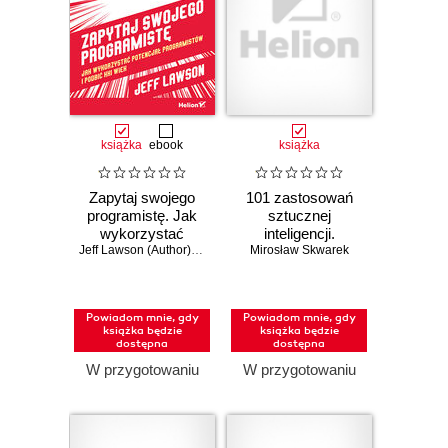
książka
ebook
książka
Zapytaj swojego
101 zastosowań
programistę. Jak
sztucznej
wykorzystać
inteligencji.
potencjał
Jeff Lawson (Author)
,
Eric Ries (Foreword)
Oszczędzaj 2-3
Mirosław Skwarek
programistów i
godziny dziennie
podbić XXI wiek
dzięki AI
Powiadom mnie, gdy
Powiadom mnie, gdy
książka będzie
książka będzie
dostępna
dostępna
W przygotowaniu
W przygotowaniu