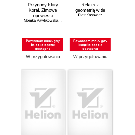
Przygody Klary
Relaks z
Koral. Zimowe
geometrią w tle
opowieści
Piotr Kosowicz
logopedyczne
Monika Pawlikowska
,
Monika Ignasiak
Powiadom mnie, gdy
Powiadom mnie, gdy
książka będzie
książka będzie
dostępna
dostępna
W przygotowaniu
W przygotowaniu