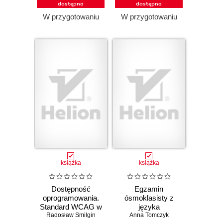
dostępna
dostępna
W przygotowaniu
W przygotowaniu
książka
książka
Dostępność
Egzamin
oprogramowania.
ósmoklasisty z
Standard WCAG w
języka
Radosław Smilgin
praktyce
angielskiego -
Anna Tomczyk