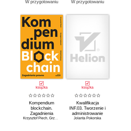
W przygotowaniu
W przygotowaniu
książka
książka
Kompendium
Kwalifikacja
blockchain.
INF.03. Tworzenie i
Zagadnienia
administrowanie
Krzysztof Piech
prawne
,
Grzegorz Sobiecki
Jolanta Pokorska
stronami i
,
Witold Srokosz
aplikacjami
internetowymi oraz