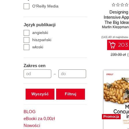
O'Reilly Media
Designing
Intensive Appl
The Big Idea
Język publikacji
Martin Kleppman
Reliable, Sca
angielski
Maintainable
(143,40 zł najniższa
2nd Edi
hiszpański
203.
włoski
239.00 zł
Zakres cen
–
Wyczyść
BLOG
Promocja
eBooki za 0,00zł
Nowości