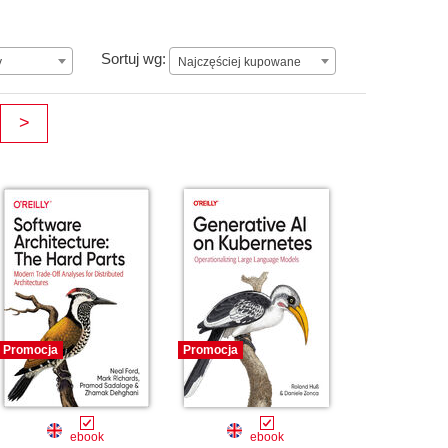
Najczęściej kupowane
Sortuj wg:
y
Najczęściej kupowane
>
Promocja
Promocja
ebook
ebook