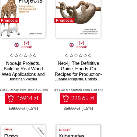
Promocja
Promocja
ebook
ebook
Node.js Projects.
Neo4j: The Definitive
Building Real-World
Guide. Hands-On
Web Applications and
Recipes for Production-
Backend APIs
Jonathan Wexler
Luanne Misquitta
Ready Graph
,
Christophe Willemsen
Implementations
(119,40 zł najniższa cena z 30 dni)
(161,40 zł najniższa cena z 30 dni)
169.14 zł
228.65 zł
199.00 zł
(-15%)
269.00 zł
(-15%)