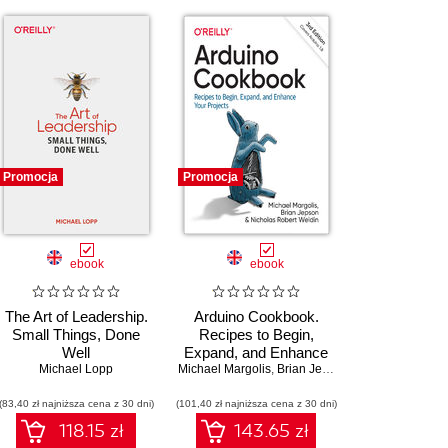
Promocja
Promocja
ebook
ebook
The Art of Leadership.
Arduino Cookbook.
Small Things, Done
Recipes to Begin,
Well
Expand, and Enhance
Michael Lopp
Michael Margolis
Your Projects. 3rd
,
Brian Jepson
,
Nicholas Robert
Edition
(83,40 zł najniższa cena z 30 dni)
(101,40 zł najniższa cena z 30 dni)
118.15 zł
143.65 zł