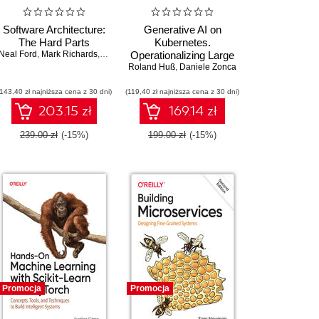
Software Architecture:
Generative AI on
The Hard Parts
Kubernetes.
Neal Ford
,
Mark Richards
,
Pramod Sadalage
Operationalizing Large
Roland Huß
Language Models
,
Daniele Zonca
(143,40 zł najniższa cena z 30 dni)
(119,40 zł najniższa cena z 30 dni)
203.15 zł
169.14 zł
239.00 zł
(-15%)
199.00 zł
(-15%)
Promocja
Promocja