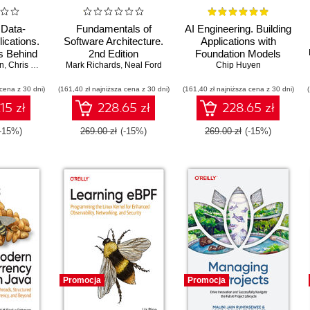
 Data-
Fundamentals of
AI Engineering. Building
ications.
Software Architecture.
Applications with
s Behind
2nd Edition
Foundation Models
n
lable, and
,
Chris Riccomini
Mark Richards
,
Neal Ford
Chip Huyen
 Systems.
 cena z 30 dni)
tion
(161,40 zł najniższa cena z 30 dni)
(161,40 zł najniższa cena z 30 dni)
15 zł
228.65 zł
228.65 zł
(-15%)
269.00 zł
(-15%)
269.00 zł
(-15%)
Promocja
Promocja