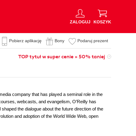
ZALOGUJ
KOSZYK
Pobierz aplikację
Bony
Podaruj prezent
TOP tytuł w super cenie » 50% taniej
d media company that has played a seminal role in the
ng courses, webcasts, and evangelism, O’Reilly has
shaped the dialogue about the future direction of the
olution and adoption of the World Wide Web, open