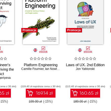
Promocja
Promocja
ok
ebook
ebook
ineer's
Platform Engineering
Laws of UX. 2nd Edition
iving the
Camille Fournier
,
Ian Nowland
Jon Yablonski
Act
geriyeva
 cena z 30 dni)
(119,40 zł najniższa cena z 30 dni)
(113,40 zł najniższa cena z 30 dni)
65 zł
169.14 zł
160.65 zł
(-15%)
199.00 zł
(-15%)
189.00 zł
(-15%)