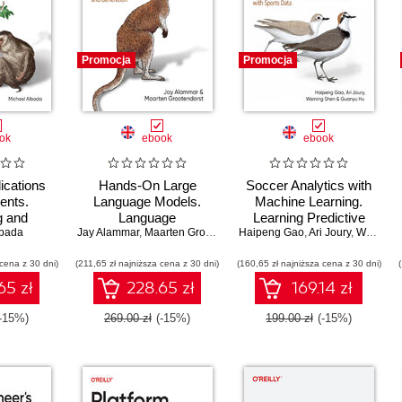
Promocja
Promocja
ok
ebook
ebook
ications
Hands-On Large
Soccer Analytics with
ents.
Language Models.
Machine Learning.
g and
Language
Learning Predictive
ting
lbada
Jay Alammar
Understanding and
,
Maarten Grootendorst
Haipeng Gao
Modeling Techniques
,
Ari Joury
,
Weining Shen
Systems
Generation
with Sports Data
 cena z 30 dni)
(211,65 zł najniższa cena z 30 dni)
(160,65 zł najniższa cena z 30 dni)
65 zł
228.65 zł
169.14 zł
(-15%)
269.00 zł
(-15%)
199.00 zł
(-15%)