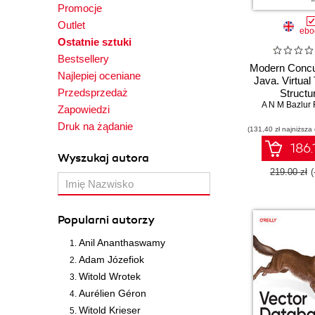
Promocje
Outlet
ebo
Ostatnie sztuki
Bestsellery
Modern Concu
Najlepiej oceniane
Java. Virtual
Przedsprzedaż
Structu
A N M Bazlur
Concurrenc
Zapowiedzi
Beyo
Druk na żądanie
(131,40 zł najniższa
186.
Wyszukaj autora
219.00 zł
Popularni autorzy
Anil Ananthaswamy
Adam Józefiok
Witold Wrotek
Aurélien Géron
Witold Krieser