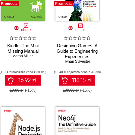
Promocja
Promocja
ebook
ebook
Kindle: The Mini
Designing Games. A
Missing Manual
Guide to Engineering
Aaron Miller
Experiences
Tynan Sylvester
(11,94 zł najniższa cena z 30 dni)
(83,40 zł najniższa cena z 30 dni)
16.92 zł
118.15 zł
19.90 zł
(-15%)
139.00 zł
(-15%)