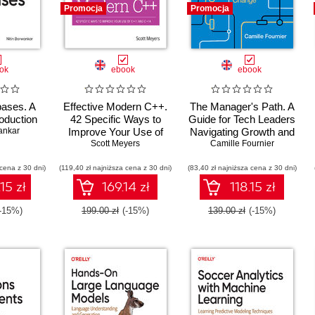
Promocja
Promocja
ok
ebook
ebook
bases. A
Effective Modern C++.
The Manager's Path. A
roduction
42 Specific Ways to
Guide for Tech Leaders
ankar
Improve Your Use of
Navigating Growth and
C++11 and C++14
Scott Meyers
Camille Fournier
Change
 cena z 30 dni)
(119,40 zł najniższa cena z 30 dni)
(83,40 zł najniższa cena z 30 dni)
15 zł
169.14 zł
118.15 zł
(-15%)
199.00 zł
(-15%)
139.00 zł
(-15%)