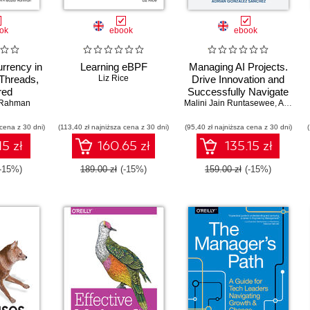
ok
ebook
ebook
rrency in
Learning eBPF
Managing AI Projects.
 Threads,
Liz Rice
Drive Innovation and
red
Successfully Navigate
 Rahman
y, and
Malini Jain Runtasewee
the Full AI Project
,
Adrián González Sánchez
nd
Lifecycle
 cena z 30 dni)
(113,40 zł najniższa cena z 30 dni)
(95,40 zł najniższa cena z 30 dni)
15 zł
160.65 zł
135.15 zł
(-15%)
189.00 zł
(-15%)
159.00 zł
(-15%)