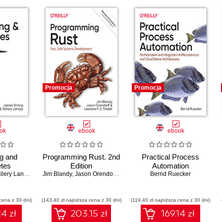
Promocja
Promocja
ok
ebook
ebook
g and
Programming Rust. 2nd
Practical Process
tes
Edition
Automation
llery Lancey
Jim Blandy
,
Jason Orendorff
,
Leonora F . S. Tindall
Bernd Ruecker
cena z 30 dni)
(143,40 zł najniższa cena z 30 dni)
(119,40 zł najniższa cena z 30 dni)
14 zł
203.15 zł
169.14 zł