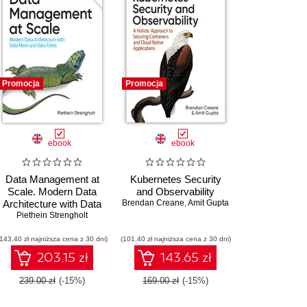
Promocja
Promocja
ebook
ebook
Data Management at
Kubernetes Security
Scale. Modern Data
and Observability
Architecture with Data
Brendan Creane
,
Amit Gupta
Mesh and Data Fabric.
Piethein Strengholt
2nd Edition
(143,40 zł najniższa cena z 30 dni)
(101,40 zł najniższa cena z 30 dni)
203.15 zł
143.65 zł
239.00 zł
(-15%)
169.00 zł
(-15%)