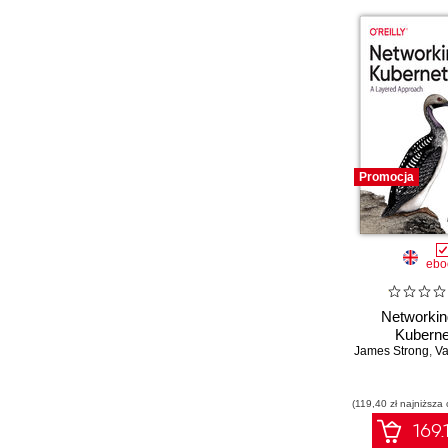
Promocja
ebo
Networkin
Kuberne
James Strong
,
Va
(119,40 zł najniższa 
169.