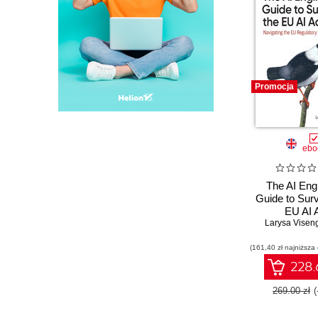
Promocja
ebo
The AI Eng
Guide to Surv
EU AI 
Larysa Visen
(161,40 zł najniższa
228.
269.00 zł