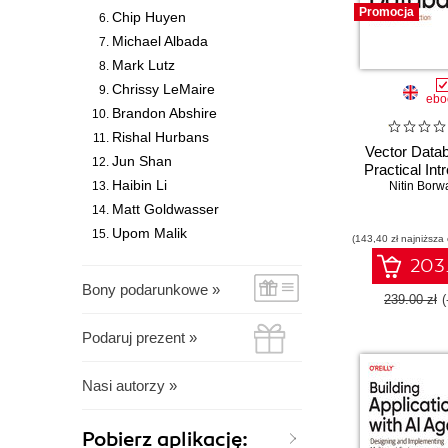
Promocja
Chip Huyen
Michael Albada
Mark Lutz
Chrissy LeMaire
ebo
Brandon Abshire
Rishal Hurbans
Vector Data
Jun Shan
Practical Int
Haibin Li
Nitin Borw
Matt Goldwasser
Upom Malik
(143,40 zł najniższa
203.
Bony podarunkowe »
239.00 zł
Podaruj prezent »
Nasi autorzy »
Pobierz aplikację: