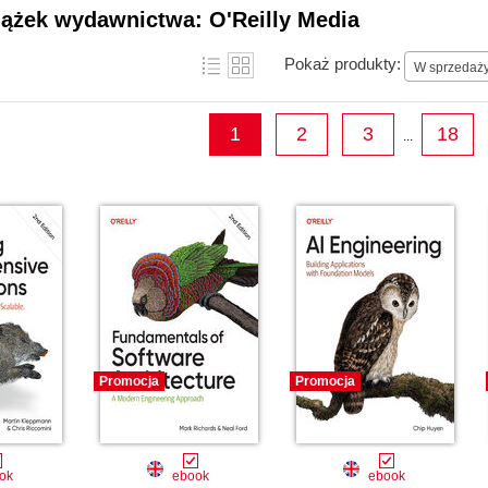
iążek wydawnictwa: O'Reilly Media
Pokaż produkty:
W sprzedaż
1
2
3
18
...
Promocja
Promocja
ok
ebook
ebook