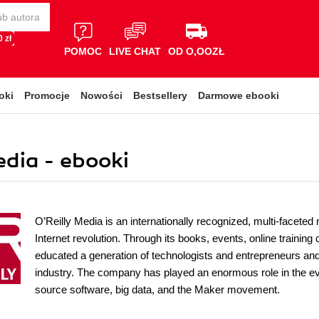
 zł
POMOC
LIVE CHAT
OD O,OOZŁ
oki
Promocje
Nowości
Bestsellery
Darmowe ebooki
dia - ebooki
O’Reilly Media is an internationally recognized, multi-facete
Internet revolution. Through its books, events, online traini
educated a generation of technologists and entrepreneurs and 
industry. The company has played an enormous role in the ev
source software, big data, and the Maker movement.