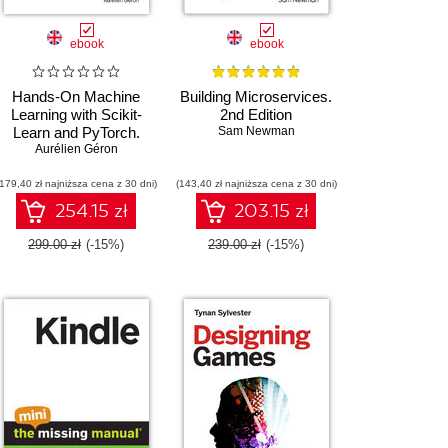
ebook
ebook
Hands-On Machine
Building Microservices.
Learning with Scikit-
2nd Edition
Learn and PyTorch.
Sam Newman
Concepts, Tools, and
Aurélien Géron
Techniques to Build
(179,40 zł najniższa cena z 30 dni)
Intelligent Systems
(143,40 zł najniższa cena z 30 dni)
254.15 zł
203.15 zł
299.00 zł
(-15%)
239.00 zł
(-15%)