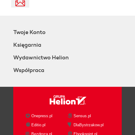
Twoje Konto
Księgarnia
Wydawnictwo Helion
Współpraca
Onepress.pl
Sensus.pl
Editio.pl
DlaBystrzakow.pl
Bezdroza.pl
Ebookpoint.pl