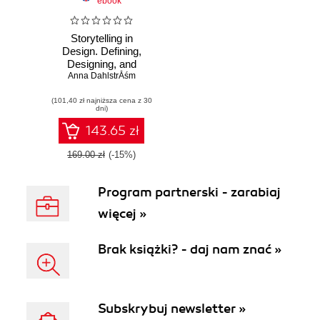
ebook
Storytelling in
Design. Defining,
Designing, and
Selling Multidevice
Anna DahlstrĂśm
Products
(101,40 zł najniższa cena z 30
dni)
143.65 zł
169.00 zł
(-15%)
Program partnerski - zarabiaj
więcej »
Brak książki? - daj nam znać »
Subskrybuj newsletter »