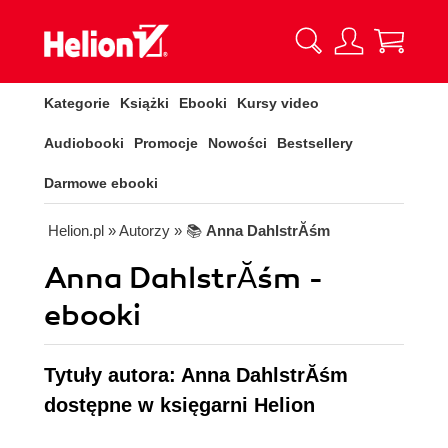
Kategorie
Książki
Ebooki
Kursy video
Audiobooki
Promocje
Nowości
Bestsellery
Darmowe ebooki
Helion.pl
» Autorzy
» 📚
Anna DahlstrĂśm
Anna DahlstrĂśm -
ebooki
Tytuły autora: Anna DahlstrĂśm
dostępne w księgarni Helion