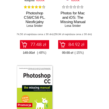
książka
ebook
ebook
Photoshop
Photos for Mac
CS6/CS6 PL.
and iOS: The
Nieoficjalny
Missing Manual
podręcznik
Lesa Snider
Lesa Snider
(74,50 zł najniższa cena z 30 dni)
(59,94 zł najniższa cena z 30 dni)
77.48 zł
84.92 zł
149.00zł
(-48%)
99.90 zł
(-15%)
Promocja