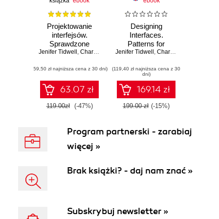
książka
ebook
ebook
Projektowanie
Designing
interfejsów.
Interfaces.
Sprawdzone
Patterns for
Jenifer Tidwell
wzorce
,
Charles Brewer
Jenifer Tidwell
,
Aynne Valencia-Brooks
Effective
,
Charles Brewer
,
Aynne 
projektowe.
Interaction Design.
(59,50 zł najniższa cena z 30 dni)
Wydanie III
(119,40 zł najniższa cena z 30
3rd Edition
dni)
63.07 zł
169.14 zł
119.00zł
(-47%)
199.00 zł
(-15%)
Program partnerski - zarabiaj
więcej »
Brak książki? - daj nam znać »
Subskrybuj newsletter »