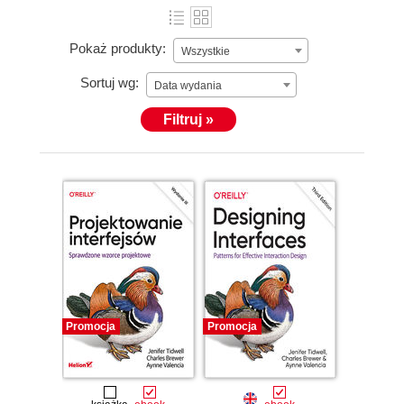
Pokaż produkty:
Wszystkie
Sortuj wg:
Data wydania
Filtruj »
Promocja
Promocja