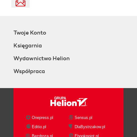
Twoje Konto
Księgarnia
Wydawnictwo Helion
Współpraca
Onepress.pl
Sensus.pl
Editio.pl
DlaBystrzakow.pl
Bezdroza.pl
Ebookpoint.pl