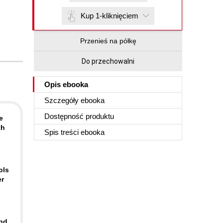
Kup 1-kliknięciem
Przenieś na półkę
Do przechowalni
Opis
ebooka
Szczegóły
ebooka
Dostępność produktu
e
th
Spis treści
ebooka
ols
er
ind