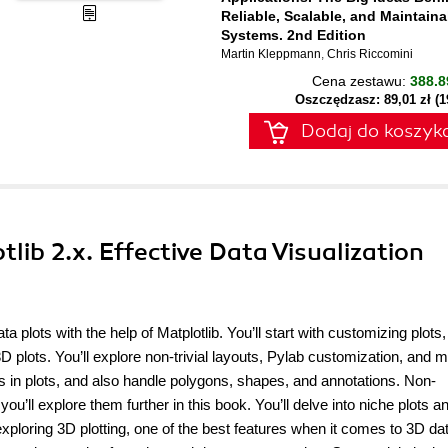
Reliable, Scalable, and Maintaina
Systems. 2nd Edition
Martin Kleppmann
,
Chris Riccomini
Cena zestawu:
388.8
Oszczędzasz: 89,01 zł (
Dodaj do koszyk
lib 2.x. Effective Data Visualization
a plots with the help of Matplotlib. You’ll start with customizing plots,
D plots. You’ll explore non-trivial layouts, Pylab customization, and 
lines in plots, and also handle polygons, shapes, and annotations. Non-
ou’ll explore them further in this book. You’ll delve into niche plots a
e exploring 3D plotting, one of the best features when it comes to 3D da