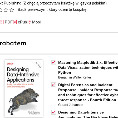
t Publishing
(Z chęcią przeczytam książkę w języku polskim)
Bądź pierwszym, który oceni tę książkę
PDF
ePub
Mobi
 rabatem
Mastering Matplotlib 2.x. Effectiv
Data Visualization techniques wi
Python
Benjamin Walter Keller
Digital Forensics and Incident
Response. Incident Response to
and techniques for effective cyb
threat response - Fourth Edition
Gerard Johansen
Designing Data-Intensive
Applications. The Big Ideas Beh