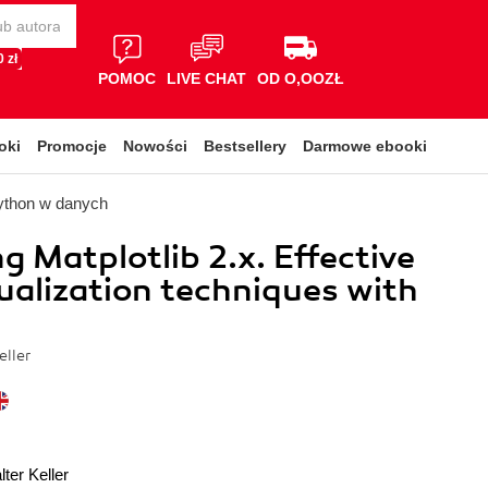
 zł
POMOC
LIVE CHAT
OD O,OOZŁ
oki
Promocje
Nowości
Bestsellery
Darmowe ebooki
ython w danych
g Matplotlib 2.x. Effective
ualization techniques with
ller
ter Keller