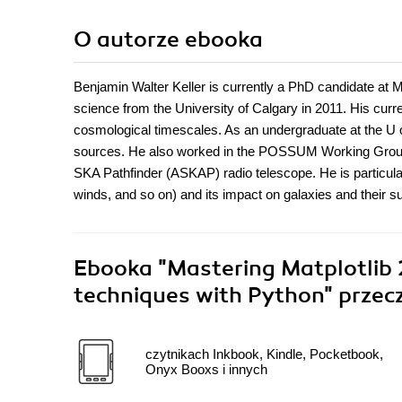
O autorze
ebooka
Benjamin Walter Keller is currently a PhD candidate at 
science from the University of Calgary in 2011. His curr
cosmological timescales. As an undergraduate at the U of
sources. He also worked in the POSSUM Working Group 2 
SKA Pathfinder (ASKAP) radio telescope. He is particularl
winds, and so on) and its impact on galaxies and their s
Ebooka
"Mastering Matplotlib 2
techniques with Python"
przec
czytnikach Inkbook, Kindle, Pocketbook,
Onyx Booxs i innych