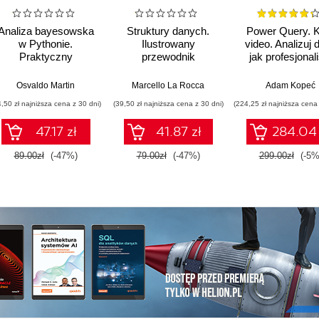
Analiza bayesowska
Struktury danych.
Power Query. 
w Pythonie.
Ilustrowany
video. Analizuj 
Praktyczny
przewodnik
jak profesjonal
przewodnik po
modelowaniu
Osvaldo Martin
,
Upom Malik
,
Benjamin Johnston
Marcello La Rocca
Adam Kopeć
probabilistycznym.
4,50 zł najniższa cena z 30 dni)
(39,50 zł najniższa cena z 30 dni)
(224,25 zł najniższa cena 
Wydanie III
47.17 zł
41.87 zł
284.04 
89.00zł
(-47%)
79.00zł
(-47%)
299.00zł
(-5%