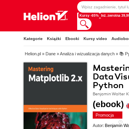
Kursy -65%
Inż. zwrotna 39,90
Kategorie
Książki
Ebooki
Kursy video
Audiobo
Helion.pl
»
Dane
»
Analiza i wizualizacja danych
»
📚 P
Masterin
Data Vis
Python
Benjamin Walter Ke
(ebook)
Promocja
Autor:
Benjamin Wal