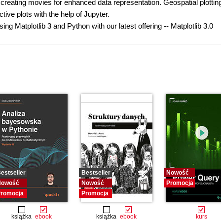
creating movies for enhanced data representation. Geospatial plotting
ctive plots with the help of Jupyter.
ing Matplotlib 3 and Python with our latest offering -- Matplotlib 3.0
estseller
Bestseller
Nowość
Nowość
Nowość
Promocja
romocja
Promocja
książka
ebook
książka
ebook
kurs