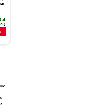
ble
9 zł
19%)
a
more
nd
ta