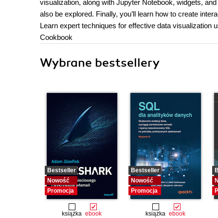
visualization, along with Jupyter Notebook, widgets, and 
also be explored. Finally, you’ll learn how to create intera
Learn expert techniques for effective data visualization us
Cookbook
Wybrane bestsellery
Bestseller
Bestseller
B
Nowość
Nowość
Promocja
Promocja
P
książka
ebook
książka
ebook