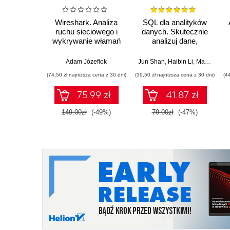
Wireshark. Analiza
SQL dla analityków
ruchu sieciowego i
danych. Skutecznie
wykrywanie włamań
analizuj dane,
wyciągaj
wartościowe wnioski i
Adam Józefiok
Jun Shan
,
Haibin Li
,
Matt Goldwasser
opanuj
(74,50 zł najniższa cena z 30 dni)
(39,50 zł najniższa cena z 30 dni)
(4
zaawansowany SQL
na potrzeby
75.99 zł
41.87 zł
praktycznych
zastosowań.
149.00zł
(-49%)
79.00zł
(-47%)
Wydanie IV