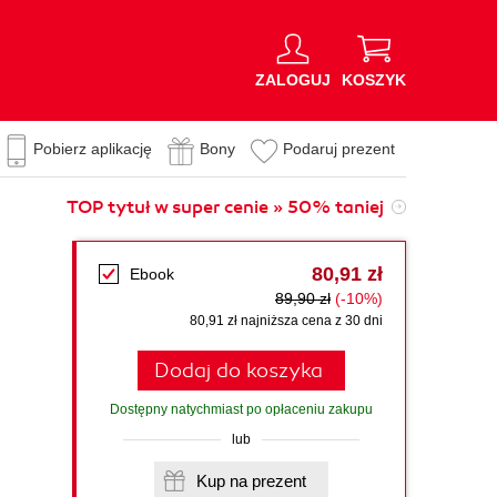
ZALOGUJ
KOSZYK
Pobierz aplikację
Bony
Podaruj prezent
TOP tytuł w super cenie » 50% taniej
80,91 zł
Ebook
89,90 zł
(-10%)
80,91 zł najniższa cena z 30 dni
Dodaj do koszyka
Dostępny natychmiast po opłaceniu zakupu
lub
Kup na prezent