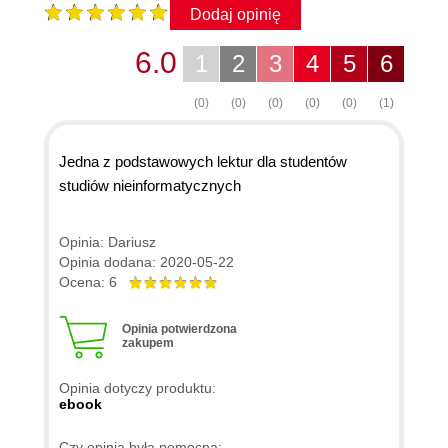
Dodaj opinię
6.0
1
2
3
4
5
6
(0)
(0)
(0)
(0)
(0)
(1)
Jedna z podstawowych lektur dla studentów
studiów nieinformatycznych
Opinia: Dariusz
Opinia dodana: 2020-05-22
Ocena: 6
Opinia potwierdzona
zakupem
Opinia dotyczy produktu:
ebook
Czy opinia była pomocna: