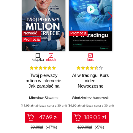
Nowość
Promocja
Promocj
Promocja
książka
ebook
kurs
książka
e
Twój pierwszy
AI w tradingu. Kurs
Jak o
milion w internecie.
video.
czas. O
Jak zarabiać na
Nowoczesne
odzysk
wiedzy i
narzędzia i
stwó
maksymalnie
strategie
im
Mirosław Skwarek
Włodzimierz Iwanowski
Da
wykorzystać swój
inwestycyjne
(44,99 zł najniższa cena z 30 dni)
(39,90 zł najniższa cena z 30 dni)
(24,95 zł naj
potencjał
47.69 zł
189.05 zł
89.99zł
(-47%)
199.00zł
(-5%)
49.9