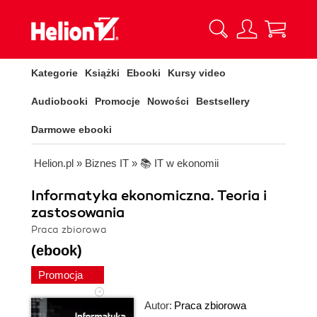
Kategorie
Książki
Ebooki
Kursy video
Audiobooki
Promocje
Nowości
Bestsellery
Darmowe ebooki
Helion.pl
»
Biznes IT
»
📚 IT w ekonomii
Informatyka ekonomiczna. Teoria i
zastosowania
Praca zbiorowa
(ebook)
Promocja
Autor:
Praca zbiorowa