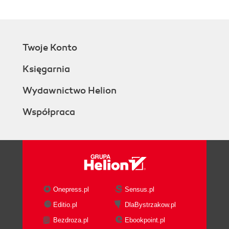
Twoje Konto
Księgarnia
Wydawnictwo Helion
Współpraca
Onepress.pl
Sensus.pl
Editio.pl
DlaBystrzakow.pl
Bezdroza.pl
Ebookpoint.pl