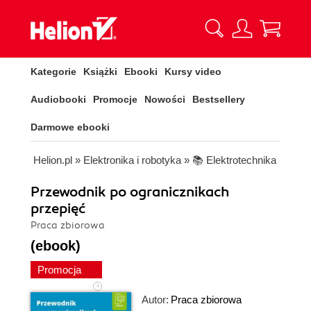
Kategorie
Książki
Ebooki
Kursy video
Audiobooki
Promocje
Nowości
Bestsellery
Darmowe ebooki
Helion.pl
»
Elektronika i robotyka
»
📚 Elektrotechnika
Przewodnik po ogranicznikach
przepięć
Praca zbiorowa
(ebook)
Promocja
Autor:
Praca zbiorowa