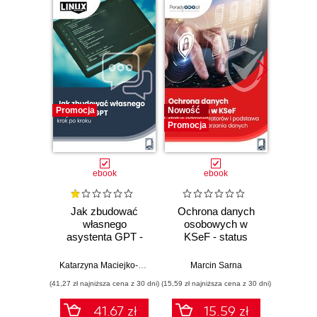
Promocja
Nowość
Promocj
Promocja
ebook
ebook
Jak zbudować
Ochrona danych
NIS 
własnego
osobowych w
Jak
asystenta GPT -
KSeF - status
klucz
krok po kroku
administratorów i
mają p
podstawa prawna
się n
Katarzyna Maciejko-Zielińska
Marcin Sarna
Ewa Lew
przetwarzania
cyberb
(41,27 zł najniższa cena z 30 dni)
(15,59 zł najniższa cena z 30 dni)
(31,19 zł naj
danych
41.67 zł
15.59 zł