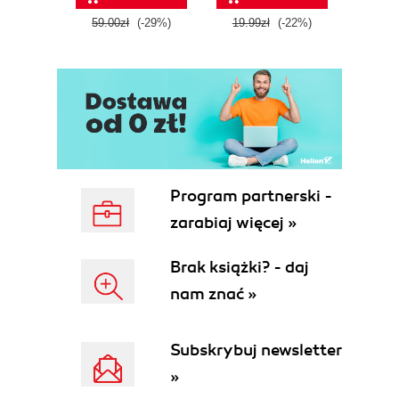
59.00zł
(-29%)
19.99zł
(-22%)
39.9
Program partnerski -
zarabiaj więcej »
Brak książki? - daj
nam znać »
Subskrybuj newsletter
»