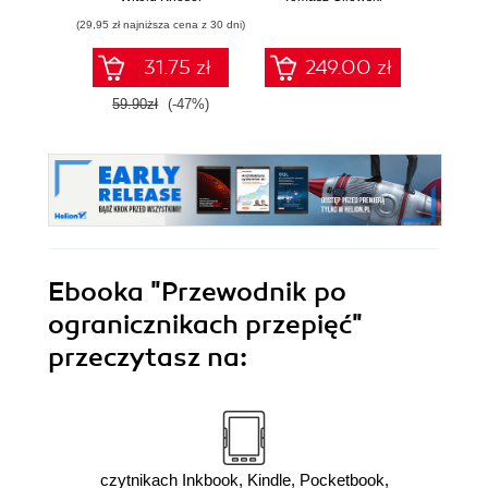
(29,95 zł najniższa cena z 30 dni)
(43,50 zł naj
31.75 zł
249.00 zł
59.90zł
(-47%)
87.0
Ebooka
"Przewodnik po
ogranicznikach przepięć"
przeczytasz na:
czytnikach Inkbook, Kindle, Pocketbook,