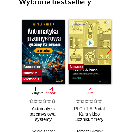
Wybrane bestsellery
Bestseller
Nowość
Bestselle
Nowość
Nowość
Promocja
Promocj
książka
ebook
kurs
ksią
Automatyka
PLC i TIA Portal.
Nie
przemysłowa i
Kurs video.
systemy
Liczniki, timery i
elek
sterowania w
sygnały analogowe
Pod
pigułce
kon
Witold Krieser
Tomasz Gilewski
Wit