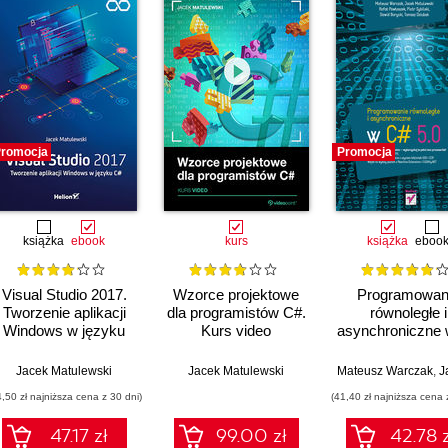
romocja
Promocja
książka
ebook
kurs
książka
eboo
Visual Studio 2017.
Wzorce projektowe
Programowan
Tworzenie aplikacji
dla programistów C#.
równoległe i
Windows w języku
Kurs video
asynchroniczne
C#
5.0
Jacek Matulewski
Jacek Matulewski
Mateusz Warczak
,
Jacek
4,50 zł najniższa cena z 30 dni)
(41,40 zł najniższa cena 
47.17 zł
99.00 zł
42.78 z