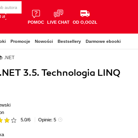
 zł
POMOC
LIVE CHAT
OD O,OOZŁ
oki
Promocje
Nowości
Bestsellery
Darmowe ebooki
📚 .NET
 .NET 3.5. Technologia LINQ
ewski
on
5.0
/
6
Opinie:
5
ka