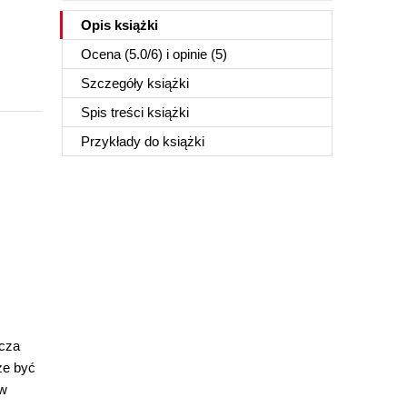
Opis
książki
Ocena (
5.0
/
6
) i opinie (5)
Szczegóły
książki
Spis treści
książki
Przykłady do
książki
zcza
że być
 w