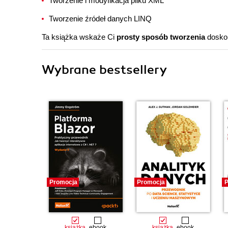
Tworzenie i modyfikacja pliku XML
Tworzenie źródeł danych LINQ
Ta książka wskaże Ci
prosty sposób tworzenia
doskon
Wybrane bestsellery
Promocja
Promocja
P
książka
ebook
książka
ebook