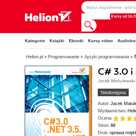
Kursy od 16,70
Kategorie
Książki
Ebooki
Kursy video
Audiobo
Helion.pl
»
Programowanie
»
Języki programowania
»
C# 3.0 i
Jacek Matulewski
Niedostępna
Autor:
Jacek Matul
Wydawnictwo:
Heli
Ocena:
Stron:
88
Druk:
oprawa mięk