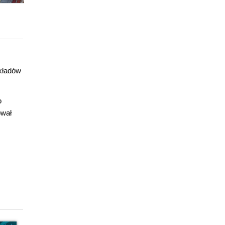
układów
o
ował