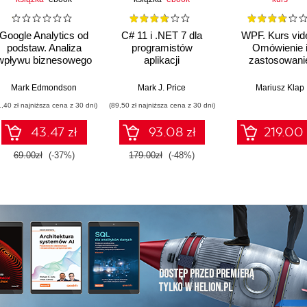
Google Analytics od
C# 11 i .NET 7 dla
WPF. Kurs vid
podstaw. Analiza
programistów
Omówienie 
wpływu biznesowego
aplikacji
zastosowani
i wyznaczanie
wieloplatformowych.
kontrolek w C#
trendów
Twórz aplikacje,
XAML
Mark Edmondson
Mark J. Price
Mariusz Klap
witryny WWW oraz
1,40 zł najniższa cena z 30 dni)
(89,50 zł najniższa cena z 30 dni)
serwisy sieciowe za
pomocą ASP.NET
43.47 zł
93.08 zł
219.00 
Core 7, Blazor i EF
Core 7. Wydanie VII
69.00zł
(-37%)
179.00zł
(-48%)