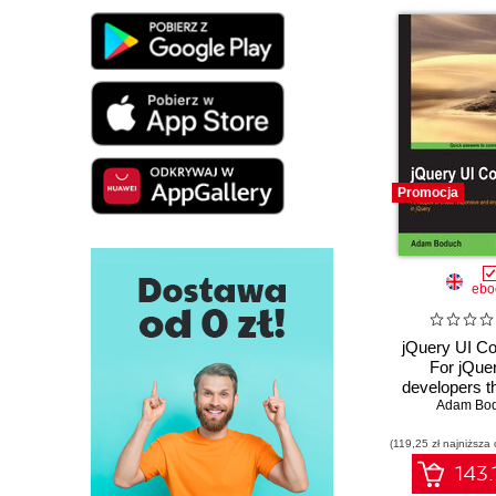
Promocja
ebo
jQuery UI C
For jQue
developers th
ultimate gu
Adam Bo
maximizin
(119,25 zł najniższa 
potential of 
interfaces. Ful
143.
practical rec