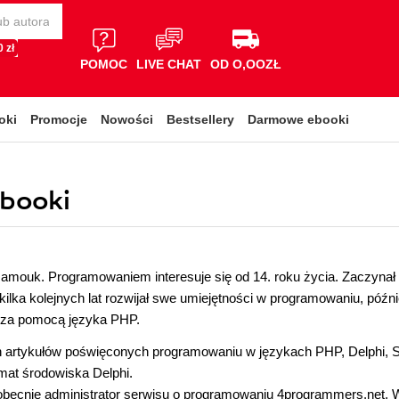
 zł
POMOC
LIVE CHAT
OD O,OOZŁ
oki
Promocje
Nowości
Bestsellery
Darmowe ebooki
ebooki
amouk. Programowaniem interesuje się od 14. roku życia. Zaczynał
 kilka kolejnych lat rozwijał swe umiejętności w programowaniu, późni
za pomocą języka PHP.
ch artykułów poświęconych programowaniu w językach PHP, Delphi, 
mat środowiska Delphi.
 obecnie administrator serwisu o programowaniu 4programmers.net. 