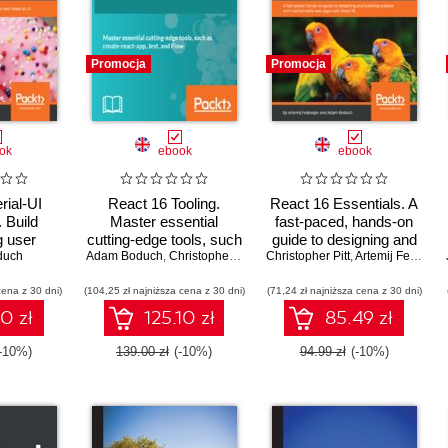
Promocja
Promocja
ok
ebook
ebook
rial-UI
React 16 Tooling.
React 16 Essentials. A
 Build
Master essential
fast-paced, hands-on
g user
cutting-edge tools, such
guide to designing and
s using
duch
Adam Boduch
as create-react-app,
,
Christopher Pitt
Christopher Pitt
building scalable and
,
Artemij Fedosejev
terial-UI
Jest, and Flow
maintainable web apps
cena z 30 dni)
(104,25 zł najniższa cena z 30 dni)
(71,24 zł najniższa cena z 30 dni)
with React 16 - Second
Edition
10 zł
125.10 zł
85.49 zł
(-10%)
139.00 zł
(-10%)
94.99 zł
(-10%)