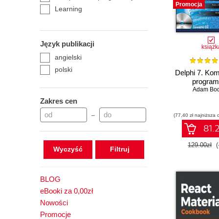
Promocja
Learning
Język publikacji
książk
angielski
polski
Delphi 7. Ko
program
Adam Bo
Zakres cen
–
(77,40 zł najniższa 
81.2
129.00zł
(
Wyczyść
BLOG
eBooki za 0,00zł
Nowości
Promocje