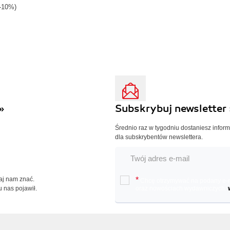
widget in
(-10%)
, it's an
manual
»
Subskrybuj newsletter 
Średnio raz w tygodniu dostaniesz infor
dla subskrybentów newslettera.
Daj nam znać.
*
Chcę otrzymywać na podany e-ma
u nas pojawił.
oraz nowościach wydawniczych.