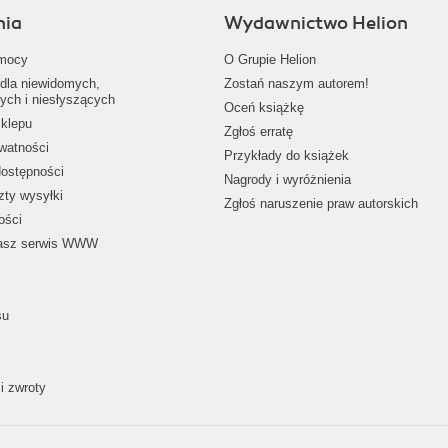
nia
Wydawnictwo Helion
mocy
O Grupie Helion
dla niewidomych,
Zostań naszym autorem!
ych i niesłyszących
Oceń książkę
klepu
Zgłoś erratę
ywatności
Przykłady do książek
dostępności
Nagrody i wyróżnienia
zty wysyłki
Zgłoś naruszenie praw autorskich
ości
nasz serwis WWW
su
i zwroty