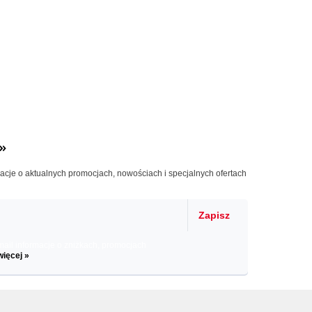
»
macje o aktualnych promocjach, nowościach i specjalnych ofertach
Zapisz
il informacje o zniżkach, promocjach
więcej »