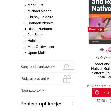
Mark Lutz
Michael Albada
Chrissy LeMaire
Brandon Abshire
Rishal Hurbans
Promocja
Jun Shan
Haibin Li
Matt Goldwasser
ebo
Upom Malik
React and
Bony podarunkowe »
Native. Buil
platform Ja
apps with nat
Adam Bo
Podaruj prezent »
for mobile,
(119,25 zł najniższa 
deskt
Nasi autorzy »
143.
159.00 zł
Pobierz aplikację: