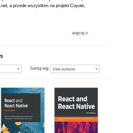
net, a przede wszystkim na projekt Coyote,
więcej »
n
Data wydania
Sortuj wg:
Data wydania