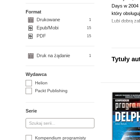
Days w 2004 r
Format
który obsługu
Drukowane
1
Lubi dobrą za
Epub/Mobi
15
PDF
15
Druk na żądanie
1
Tytuły a
Wydawca
Helion
Packt Publishing
Serie
Kompendium programisty