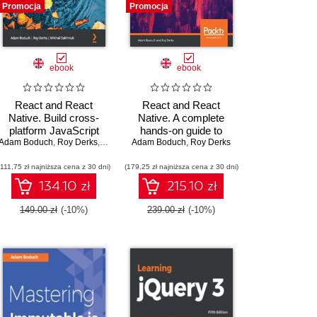
Promocja
Promocja
ebook
ebook
React and React
React and React
Native. Build cross-
Native. A complete
platform JavaScript
hands-on guide to
Adam Boduch
applications with native
,
Roy Derks
,
Mikhail Sakhniuk
modern web and mobile
Adam Boduch
,
Roy Derks
power for the web,
development with
(111,75 zł najniższa cena z 30 dni)
desktop, and mobile -
(179,25 zł najniższa cena z 30 dni)
React.js - Third Edition
Fourth Edition
134.10 zł
215.10 zł
149.00 zł
(-10%)
239.00 zł
(-10%)