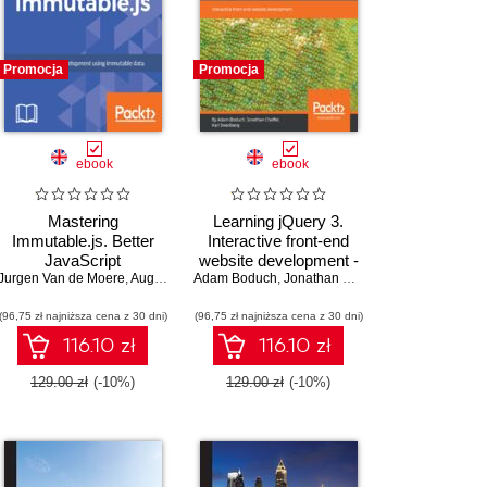
Promocja
Promocja
ebook
ebook
Mastering
Learning jQuery 3.
Immutable.js. Better
Interactive front-end
JavaScript
website development -
Jurgen Van de Moere
,
Adam Boduch
development using
,
August Marcello III
Adam Boduch
Fifth Edition
,
Adam Boduch
,
Jonathan Chaffer
,
Karl Swedberg
immutable data
(96,75 zł najniższa cena z 30 dni)
(96,75 zł najniższa cena z 30 dni)
116.10 zł
116.10 zł
129.00 zł
(-10%)
129.00 zł
(-10%)