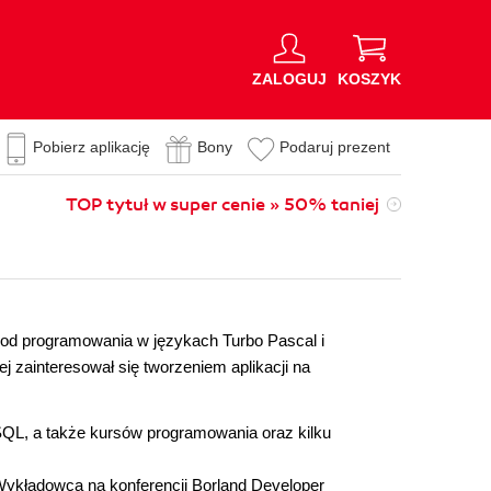
ZALOGUJ
KOSZYK
Pobierz aplikację
Bony
Podaruj prezent
TOP tytuł w super cenie » 50% taniej
 od programowania w językach Turbo Pascal i
ej zainteresował się tworzeniem aplikacji na
SQL, a także kursów programowania oraz kilku
Wykładowca na konferencji Borland Developer