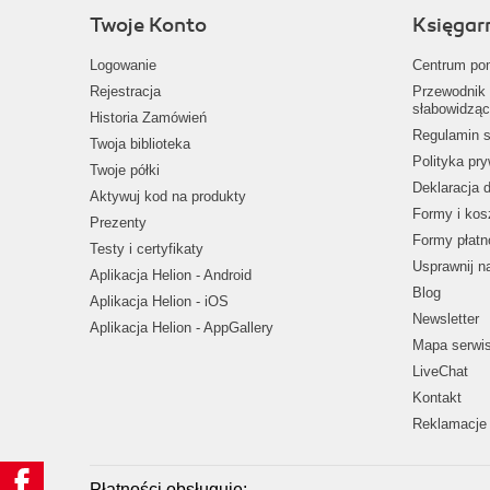
Twoje Konto
Księgar
Logowanie
Centrum po
Rejestracja
Przewodnik 
słabowidząc
Historia Zamówień
Regulamin s
Twoja biblioteka
Polityka pr
Twoje półki
Deklaracja 
Aktywuj kod na produkty
Formy i kos
Prezenty
Formy płatn
Testy i certyfikaty
Usprawnij 
Aplikacja Helion - Android
Blog
Aplikacja Helion - iOS
Newsletter
Aplikacja Helion - AppGallery
Mapa serwi
LiveChat
Kontakt
Reklamacje 
Płatności obsługuje: