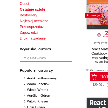
Outlet
Ostatnie sztuki
Bestsellery
Promocja
Najlepiej oceniane
Przedsprzedaż
Zapowiedzi
ebo
Druk na żądanie
Wyszukaj autora
React Mate
Cookbook.
captivatin
experience
Adam Bo
React and Ma
Popularni autorzy
(96,75 zł najniższa 
116.
Anil Ananthaswamy
Adam Józefiok
129.00 zł
Witold Wrotek
Aurélien Géron
Witold Krieser
Chip Huyen