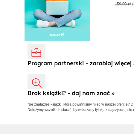
cover every 
159.00 zł
the framework
essential 
Program partnerski - zarabiaj więcej 
Brak książki? - daj nam znać »
Nie znalazłeś książki, którą powinniśmy mieć w naszej ofercie? 
Dołożymy wszelkich starań, by wskazany tytuł jak najszybciej się 