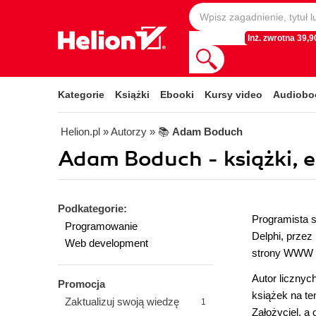
Inż. zwrotna 39,90
Kategorie
Książki
Ebooki
Kursy video
Audiobo
Helion.pl
» Autorzy
» 📚
Adam Boduch
Adam Boduch - książki, 
Podkategorie:
Programista s
Programowanie
Delphi, przez
Web development
strony WWW 
Autor liczny
Promocja
książek na te
Zaktualizuj swoją wiedzę
1
Założyciel, a