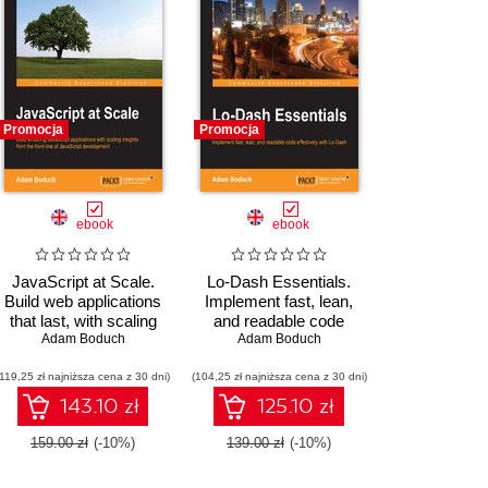
Promocja
Promocja
ebook
ebook
JavaScript at Scale.
Lo-Dash Essentials.
Build web applications
Implement fast, lean,
that last, with scaling
and readable code
insights from the front-
Adam Boduch
effectively with Lo-Dash
Adam Boduch
line of JavaScript
(119,25 zł najniższa cena z 30 dni)
development
(104,25 zł najniższa cena z 30 dni)
143.10 zł
125.10 zł
159.00 zł
(-10%)
139.00 zł
(-10%)