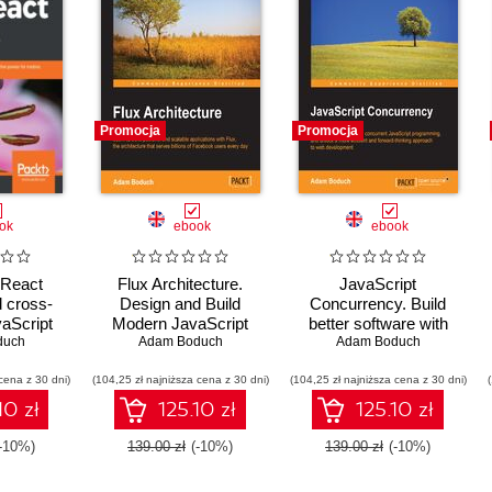
Promocja
Promocja
ok
ebook
ebook
 React
Flux Architecture.
JavaScript
d cross-
Design and Build
Concurrency. Build
vaScript
Modern JavaScript
better software with
ive power
duch
Web Applications
Adam Boduch
concurrent JavaScript
Adam Boduch
 web and
programming, and
cena z 30 dni)
op
(104,25 zł najniższa cena z 30 dni)
(104,25 zł najniższa cena z 30 dni)
unlock a more efficient
and forward thinking
10 zł
125.10 zł
125.10 zł
approach to web
development
(-10%)
139.00 zł
(-10%)
139.00 zł
(-10%)