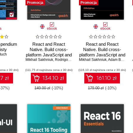
Promocja
Promocja
a
ebook
ebook
mpendium
React and React
React and React
isty
Native. Build cross-
Native. Build cross-
duch
platform JavaScript and
platform JavaScript and
Mikhail Sakhniuk
TypeScript apps for
,
Rodrigo Lobenwein
Mikhail Sakhniuk
TypeScript apps for the
,
Adam Boduch
,
Adam Boduch
web and mobile - Sixth
web, desktop, and
cena z 30 dni)
(111,75 zł najniższa cena z 30 dni)
Edition
(116,10 zł najniższa cena z 30 dni)
mobile - Fifth Edition
7 zł
134.10 zł
161.10 zł
-37%)
149.00 zł
(-10%)
179.00 zł
(-10%)