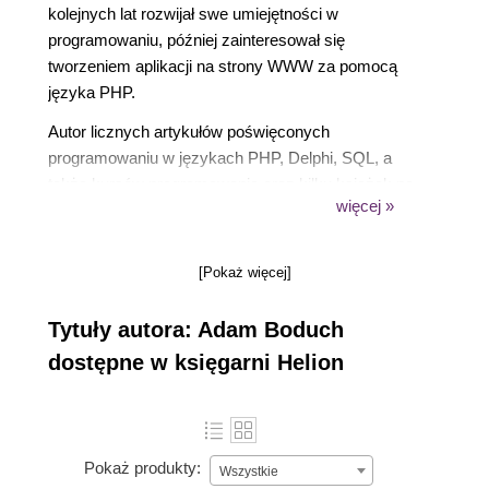
kolejnych lat rozwijał swe umiejętności w
programowaniu, później zainteresował się
tworzeniem aplikacji na strony WWW za pomocą
języka PHP.
Autor licznych artykułów poświęconych
programowaniu w językach PHP, Delphi, SQL, a
także kursów programowania oraz kilku książek na
więcej »
temat środowiska Delphi.
Założyciel, a obecnie administrator serwisu o
programowaniu 4programmers.net. Wykładowca na
[Pokaż więcej]
konferencji Borland Developer Days w 2004 roku.
Wolne chwile przeznacza na rozwijanie serwisu
Tytuły autora: Adam Boduch
4programmers.net, a przede wszystkim na projekt
dostępne w księgarni Helion
Coyote, który obsługuje wyżej wspomniany serwis.
Lubi dobrą zabawę, filmy i muzykę.
Pokaż produkty:
Wszystkie