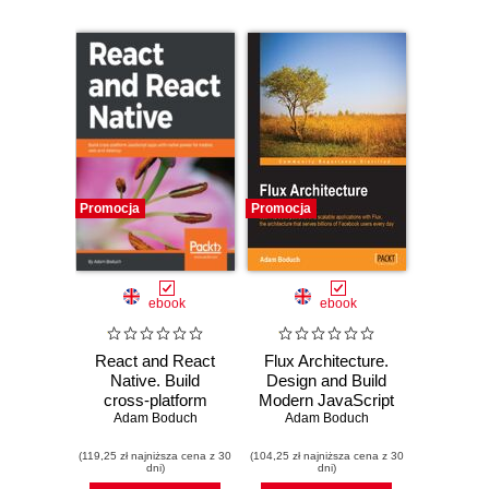
Promocja
Promocja
ebook
ebook
React and React
Flux Architecture.
Native. Build
Design and Build
cross-platform
Modern JavaScript
JavaScript apps
Adam Boduch
Web Applications
Adam Boduch
with native power
(119,25 zł najniższa cena z 30
for mobile, web
(104,25 zł najniższa cena z 30
dni)
dni)
and desktop