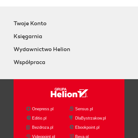
Twoje Konto
Księgarnia
Wydawnictwo Helion
Współpraca
Onepress.pl
Sensus.pl
Editio.pl
DlaBystrzakow.pl
Bezdroza.pl
Ebookpoint.pl
Videopoint.pl
Beya.pl