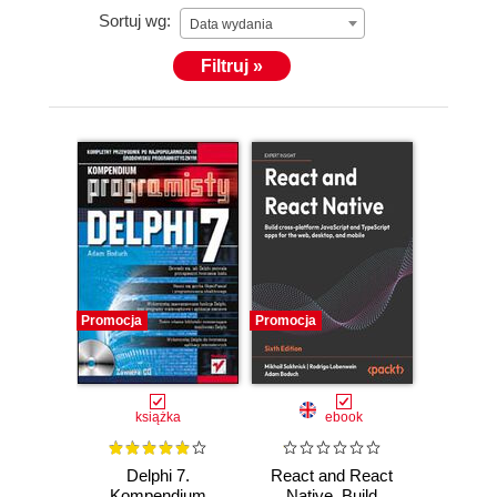
Sortuj wg:
Data wydania
Filtruj »
Promocja
Promocja
książka
ebook
Delphi 7.
React and React
Kompendium
Native. Build