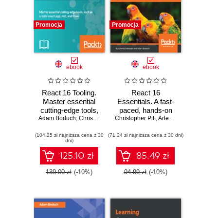
Promocja
Promocja
ebook
ebook
React 16 Tooling.
React 16
Master essential
Essentials. A fast-
cutting-edge tools,
paced, hands-on
Adam Boduch
such as create-
,
Christopher Pitt
Christopher Pitt
guide to designing
,
Artemij Fedosejev
,
Ada
react-app, Jest,
and building
(104,25 zł najniższa cena z 30
and Flow
(71,24 zł najniższa cena z 30 dni)
scalable and
dni)
maintainable web
apps with React 16
125.10 zł
85.49 zł
- Second Edition
139.00 zł
(-10%)
94.99 zł
(-10%)