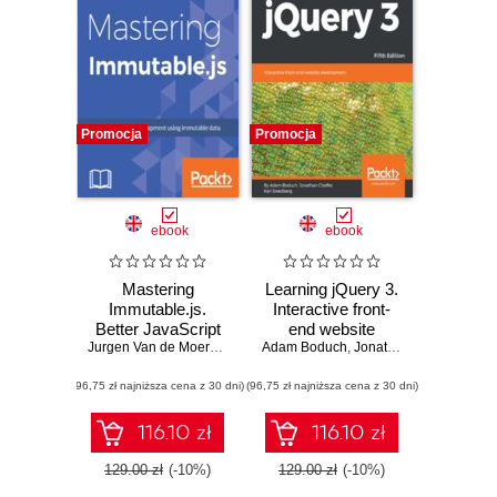
Promocja
Promocja
ebook
ebook
Mastering
Learning jQuery 3.
Immutable.js.
Interactive front-
Better JavaScript
end website
development using
Jurgen Van de Moere
,
August Marcello III
Adam Boduch
development - Fifth
,
Adam Boduch
,
Jonathan Chaffer
,
Karl
immutable data
Edition
(96,75 zł najniższa cena z 30 dni)
(96,75 zł najniższa cena z 30 dni)
116.10 zł
116.10 zł
129.00 zł
(-10%)
129.00 zł
(-10%)