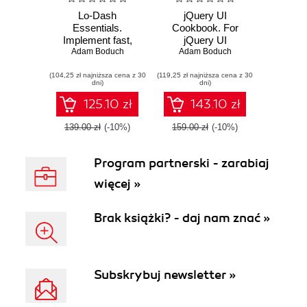
Lo-Dash
jQuery UI
Essentials.
Cookbook. For
Implement fast,
jQuery UI
lean, and readable
Adam Boduch
developers this is
Adam Boduch
code effectively
the ultimate guide
(104,25 zł najniższa cena z 30
with Lo-Dash
(119,25 zł najniższa cena z 30
to maximizing the
dni)
dni)
potential of your
user interfaces.
125.10 zł
143.10 zł
Full of great
practical recipes
139.00 zł
(-10%)
159.00 zł
(-10%)
that cover every
widget in the
Program partnerski - zarabiaj
framework, it's an
essential manual
więcej »
Brak książki? - daj nam znać »
Subskrybuj newsletter »