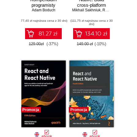
programisty
cross-platform
Adam Boduch
Mikhail Sakhniuk
JavaScript and
,
Rodrigo Lobenwein
,
TypeScript apps
(77,40 zł najniższa cena z 30 dni)
(111,75 zł najniższa cena z 30
for web and mobile
dni)
- Sixth Edition
81.27 zł
134.10 zł
129.00zł
(-37%)
149.00 zł
(-10%)
Promocja
Promocja
ebook
ebook