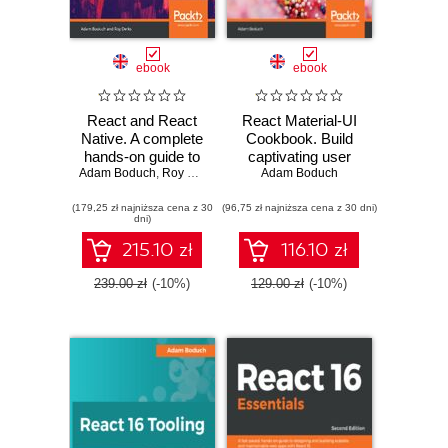
ebook
ebook
React and React
React Material-UI
Native. A complete
Cookbook. Build
hands-on guide to
captivating user
Adam Boduch
modern web and
,
Roy Derks
experiences using
Adam Boduch
mobile
React and
(179,25 zł najniższa cena z 30
development with
(96,75 zł najniższa cena z 30 dni)
Material-UI
dni)
React.js - Third
Edition
215.10 zł
116.10 zł
239.00 zł
(-10%)
129.00 zł
(-10%)