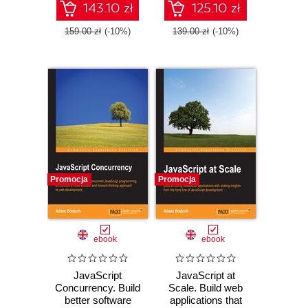
143.10 zł
125.10 zł
159.00 zł
(-10%)
139.00 zł
(-10%)
Promocja
Promocja
ebook
ebook
JavaScript
JavaScript at
Concurrency. Build
Scale. Build web
better software
applications that