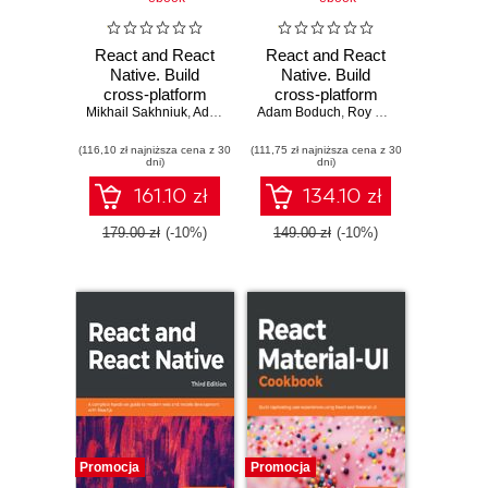
React and React
React and React
Native. Build
Native. Build
cross-platform
cross-platform
Mikhail Sakhniuk
JavaScript and
,
Adam Boduch
Adam Boduch
JavaScript
,
Roy Derks
,
Mikhail Sak
TypeScript apps
applications with
(116,10 zł najniższa cena z 30
for the web,
(111,75 zł najniższa cena z 30
native power for
dni)
dni)
desktop, and
the web, desktop,
mobile - Fifth
and mobile - Fourth
161.10 zł
134.10 zł
Edition
Edition
179.00 zł
(-10%)
149.00 zł
(-10%)
Promocja
Promocja