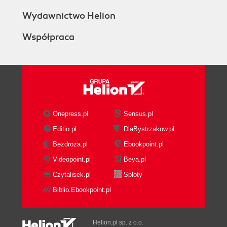
Wydawnictwo Helion
Współpraca
Onepress.pl
Sensus.pl
Editio.pl
DlaBystrzakow.pl
Bezdroza.pl
Ebookpoint.pl
Videopoint.pl
Beya.pl
Czytalisek.pl
Sploty
Biblio.Ebookpoint.pl
Helion.pl sp. z o.o.