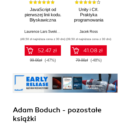
JavaScript od
Unity i C#.
L
pierwszej linii kodu.
Praktyka
JavaS
Błyskawiczna
programowania
Stru
nauka pisania gier,
gier
Alg
stron WWW i
Enha
Laurence Lars Svekis
,
Maaike van Putten
Jacek Ross
,
Rob Percival
Loiane G
aplikacji
probl
(49,50 zł najniższa cena z 30 dni)
(39,50 zł najniższa cena z 30 dni)
(125,10 zł 
internetowych
skills 
and T
52.47 zł
41.08 zł
Four
99.00zł
(-47%)
79.00zł
(-48%)
139.0
Adam Boduch - pozostałe
książki