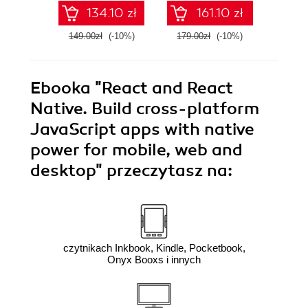
Edition
E
134.10 zł
161.10 zł
149.00zł
(-10%)
179.00zł
(-10%)
239.0
Ebooka
"React and React
Native. Build cross-platform
JavaScript apps with native
power for mobile, web and
desktop"
przeczytasz na:
czytnikach Inkbook, Kindle, Pocketbook,
Onyx Booxs i innych