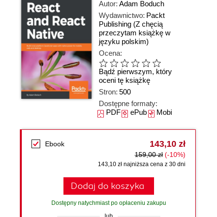
Autor:
Adam Boduch
Wydawnictwo:
Packt
Publishing
(Z chęcią
przeczytam książkę w
języku polskim)
Ocena:
Bądź pierwszym, który
oceni tę książkę
Stron:
500
Dostępne formaty:
PDF
ePub
Mobi
143,10 zł
Ebook
159,00 zł
(-10%)
143,10 zł najniższa cena z 30 dni
Dodaj do koszyka
Dostępny natychmiast po opłaceniu zakupu
lub