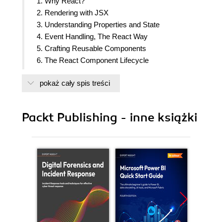
1. Why React?
2. Rendering with JSX
3. Understanding Properties and State
4. Event Handling, The React Way
5. Crafting Reusable Components
6. The React Component Lifecycle
7. Validating Component Properties
pokaż cały spis treści
8. Extending Components using Inheritance and
Mixins
9. Handling Navigation with Routes
Packt Publishing - inne książki
10. Server-side React Components
11. Mobile-first React Components
12. Why React Native?
13. Kickstarting React Native Projects
14. Building Responsive Layouts with Flexbox
15. Navigating Between Screens
16. Rendering Item Lists
17. Showing Progress
18. Geolocation and Maps