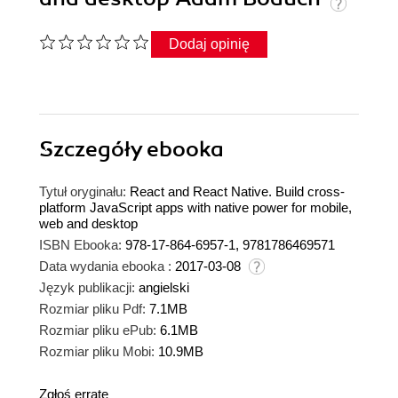
Dodaj opinię
Szczegóły
ebooka
Tytuł oryginału:
React and React Native. Build cross-
platform JavaScript apps with native power for mobile,
web and desktop
ISBN Ebooka:
978-17-864-6957-1, 9781786469571
Data wydania ebooka :
2017-03-08
Język publikacji:
angielski
Rozmiar pliku Pdf:
7.1MB
Rozmiar pliku ePub:
6.1MB
Rozmiar pliku Mobi:
10.9MB
Zgłoś erratę