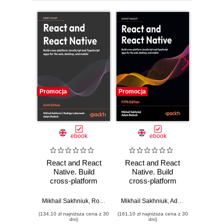
Promocja
Promocja
Promocj
ebook
ebook
React and React
React and React
React
Native. Build
Native. Build
Native
cross-platform
cross-platform
hands-
JavaScript and
JavaScript and
moder
TypeScript apps for
TypeScript apps for
Mikhail Sakhniuk
,
Rodrigo Lobenwein
Mikhail Sakhniuk
,
Adam Boduch
,
Adam Boduch
Adam Bo
web and mobile -
the web, desktop,
devel
(134,10 zł najniższa cena z 30
(161,10 zł najniższa cena z 30
(215,10 zł 
Sixth Edition
and mobile - Fifth
React
dni)
dni)