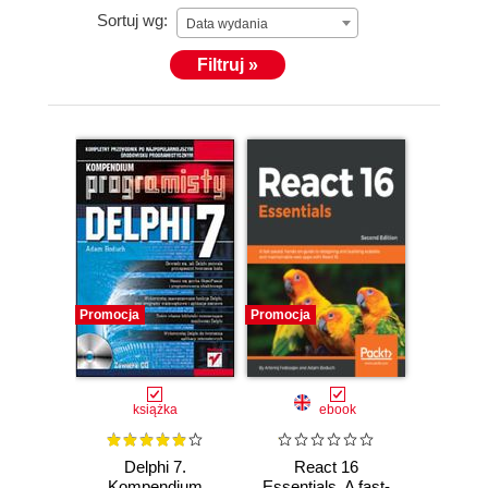
Sortuj wg:
Data wydania
Filtruj »
Promocja
Promocja
książka
ebook
Delphi 7.
React 16
Kompendium
Essentials. A fast-