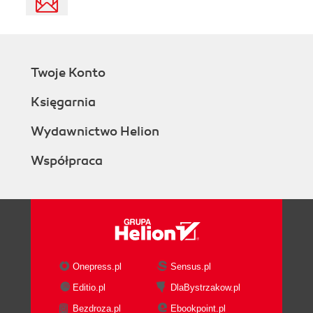
Twoje Konto
Księgarnia
Wydawnictwo Helion
Współpraca
Onepress.pl
Sensus.pl
Editio.pl
DlaBystrzakow.pl
Bezdroza.pl
Ebookpoint.pl