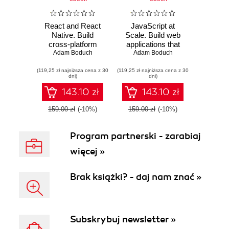
React and React
JavaScript at
Native. Build
Scale. Build web
cross-platform
applications that
JavaScript apps
Adam Boduch
last, with scaling
Adam Boduch
with native power
insights from the
(119,25 zł najniższa cena z 30
for mobile, web
(119,25 zł najniższa cena z 30
front-line of
dni)
dni)
and desktop
JavaScript
development
143.10 zł
143.10 zł
159.00 zł
(-10%)
159.00 zł
(-10%)
Program partnerski - zarabiaj
więcej »
Brak książki? - daj nam znać »
Subskrybuj newsletter »