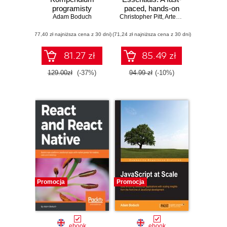
programisty
paced, hands-on
Adam Boduch
Christopher Pitt
guide to designing
,
Artemij Fedosejev
,
Ada
and building
(77,40 zł najniższa cena z 30 dni)
(71,24 zł najniższa cena z 30 dni)
scalable and
maintainable web
apps with React 16
81.27 zł
85.49 zł
- Second Edition
129.00zł
(-37%)
94.99 zł
(-10%)
Promocja
Promocja
ebook
ebook