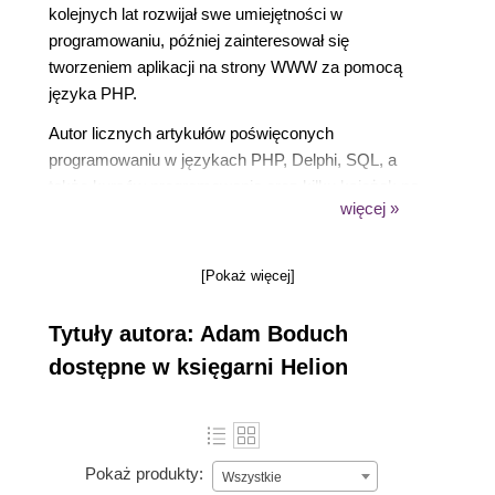
kolejnych lat rozwijał swe umiejętności w
programowaniu, później zainteresował się
tworzeniem aplikacji na strony WWW za pomocą
języka PHP.
Autor licznych artykułów poświęconych
programowaniu w językach PHP, Delphi, SQL, a
także kursów programowania oraz kilku książek na
więcej »
temat środowiska Delphi.
Założyciel, a obecnie administrator serwisu o
programowaniu 4programmers.net. Wykładowca na
[Pokaż więcej]
konferencji Borland Developer Days w 2004 roku.
Wolne chwile przeznacza na rozwijanie serwisu
Tytuły autora: Adam Boduch
4programmers.net, a przede wszystkim na projekt
dostępne w księgarni Helion
Coyote, który obsługuje wyżej wspomniany serwis.
Lubi dobrą zabawę, filmy i muzykę.
Pokaż produkty:
Wszystkie