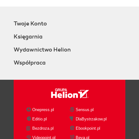
Twoje Konto
Księgarnia
Wydawnictwo Helion
Współpraca
Onepress.pl
Sensus.pl
Editio.pl
DlaBystrzakow.pl
Bezdroza.pl
Ebookpoint.pl
Videopoint.pl
Beya.pl