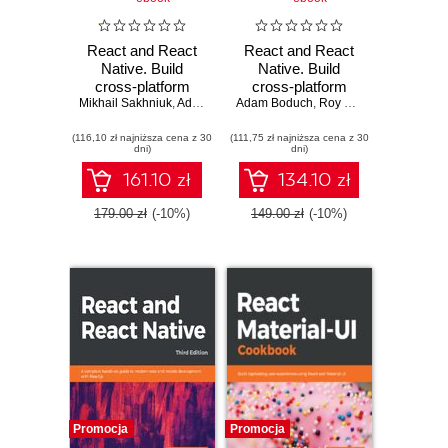
React and React
React and React
Native. Build
Native. Build
cross-platform
cross-platform
Mikhail Sakhniuk
JavaScript and
,
Adam Boduch
Adam Boduch
JavaScript
,
Roy Derks
,
Mikhail Sak
TypeScript apps
applications with
(116,10 zł najniższa cena z 30
for the web,
(111,75 zł najniższa cena z 30
native power for
dni)
dni)
desktop, and
the web, desktop,
mobile - Fifth
and mobile - Fourth
161.10 zł
134.10 zł
Edition
Edition
179.00 zł
(-10%)
149.00 zł
(-10%)
Promocja
Promocja