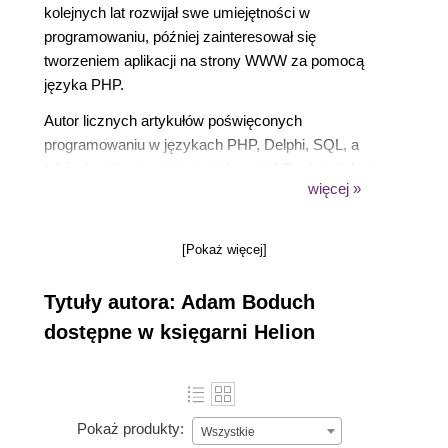
kolejnych lat rozwijał swe umiejętności w
programowaniu, później zainteresował się
tworzeniem aplikacji na strony WWW za pomocą
języka PHP.
Autor licznych artykułów poświęconych
programowaniu w językach PHP, Delphi, SQL, a
także kursów programowania oraz kilku książek na
więcej »
temat środowiska Delphi.
Założyciel, a obecnie administrator serwisu o
programowaniu 4programmers.net. Wykładowca na
[Pokaż więcej]
konferencji Borland Developer Days w 2004 roku.
Wolne chwile przeznacza na rozwijanie serwisu
Tytuły autora: Adam Boduch
4programmers.net, a przede wszystkim na projekt
dostępne w księgarni Helion
Coyote, który obsługuje wyżej wspomniany serwis.
Lubi dobrą zabawę, filmy i muzykę.
Pokaż produkty:
Wszystkie