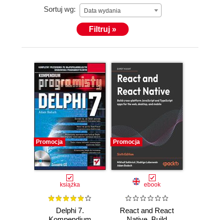
Sortuj wg:
Data wydania
Filtruj »
Promocja
Promocja
książka
ebook
Delphi 7.
React and React
Kompendium
Native. Build