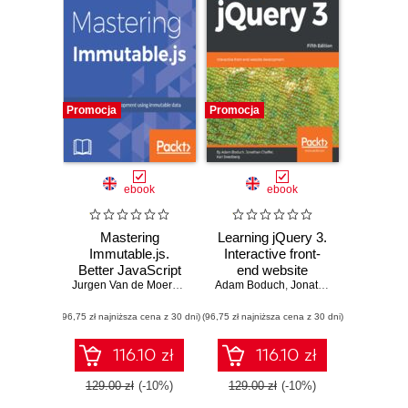
Promocja
Promocja
ebook
ebook
Mastering
Learning jQuery 3.
Immutable.js.
Interactive front-
Better JavaScript
end website
development using
Jurgen Van de Moere
,
August Marcello III
Adam Boduch
development - Fifth
,
Adam Boduch
,
Jonathan Chaffer
,
Karl
immutable data
Edition
(96,75 zł najniższa cena z 30 dni)
(96,75 zł najniższa cena z 30 dni)
116.10 zł
116.10 zł
129.00 zł
(-10%)
129.00 zł
(-10%)