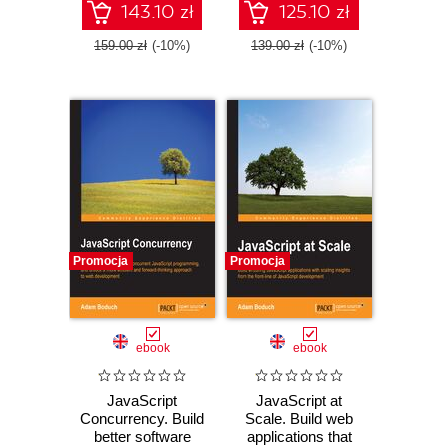
143.10 zł
125.10 zł
159.00 zł
(-10%)
139.00 zł
(-10%)
Promocja
Promocja
ebook
ebook
JavaScript
JavaScript at
Concurrency. Build
Scale. Build web
better software
applications that