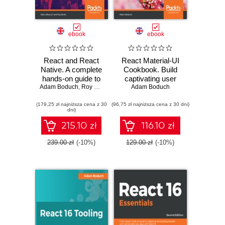
ebook
ebook
React and React
React Material-UI
Native. A complete
Cookbook. Build
hands-on guide to
captivating user
Adam Boduch
modern web and
,
Roy Derks
experiences using
Adam Boduch
mobile
React and
(179,25 zł najniższa cena z 30
development with
(96,75 zł najniższa cena z 30 dni)
Material-UI
dni)
React.js - Third
Edition
215.10 zł
116.10 zł
239.00 zł
(-10%)
129.00 zł
(-10%)