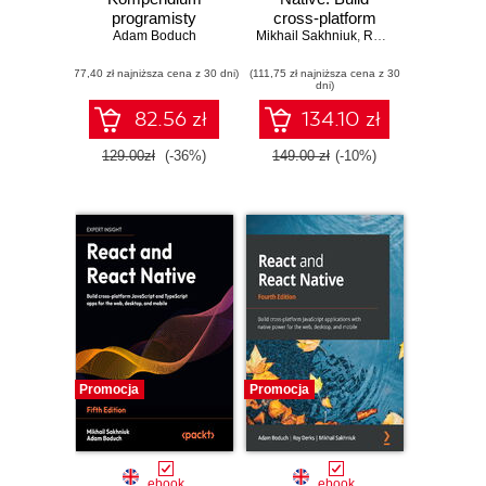
programisty
cross-platform
Adam Boduch
Mikhail Sakhniuk
JavaScript and
,
Rodrigo Lobenwein
,
TypeScript apps
(77,40 zł najniższa cena z 30 dni)
(111,75 zł najniższa cena z 30
for web and mobile
dni)
- Sixth Edition
82.56 zł
134.10 zł
129.00zł
(-36%)
149.00 zł
(-10%)
Promocja
Promocja
ebook
ebook