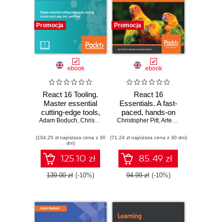
Promocja
Promocja
ebook
ebook
React 16 Tooling.
React 16
Master essential
Essentials. A fast-
cutting-edge tools,
paced, hands-on
Adam Boduch
such as create-
,
Christopher Pitt
Christopher Pitt
guide to designing
,
Artemij Fedosejev
,
Ada
react-app, Jest,
and building
(104,25 zł najniższa cena z 30
and Flow
(71,24 zł najniższa cena z 30 dni)
scalable and
dni)
maintainable web
apps with React 16
125.10 zł
85.49 zł
- Second Edition
139.00 zł
(-10%)
94.99 zł
(-10%)