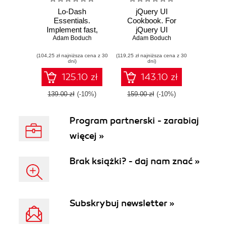
Lo-Dash
jQuery UI
Essentials.
Cookbook. For
Implement fast,
jQuery UI
lean, and readable
Adam Boduch
developers this is
Adam Boduch
code effectively
the ultimate guide
(104,25 zł najniższa cena z 30
with Lo-Dash
(119,25 zł najniższa cena z 30
to maximizing the
dni)
dni)
potential of your
user interfaces.
125.10 zł
143.10 zł
Full of great
practical recipes
139.00 zł
(-10%)
159.00 zł
(-10%)
that cover every
widget in the
Program partnerski - zarabiaj
framework, it's an
essential manual
więcej »
Brak książki? - daj nam znać »
Subskrybuj newsletter »