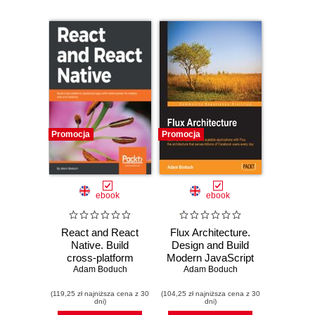
Promocja
Promocja
ebook
ebook
React and React
Flux Architecture.
Native. Build
Design and Build
cross-platform
Modern JavaScript
JavaScript apps
Adam Boduch
Web Applications
Adam Boduch
with native power
(119,25 zł najniższa cena z 30
for mobile, web
(104,25 zł najniższa cena z 30
dni)
dni)
and desktop