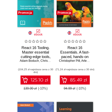
Promocja
Promocja
ebook
ebook
React 16 Tooling.
React 16
Master essential
Essentials. A fast-
cutting-edge tools,
paced, hands-on
Adam Boduch
such as create-
,
Christopher Pitt
Christopher Pitt
guide to designing
,
Artemij Fedosejev
,
Ada
react-app, Jest,
and building
(104,25 zł najniższa cena z 30
and Flow
(71,24 zł najniższa cena z 30 dni)
scalable and
dni)
maintainable web
apps with React 16
125.10 zł
85.49 zł
- Second Edition
139.00 zł
(-10%)
94.99 zł
(-10%)