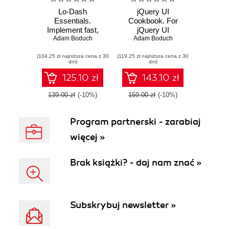
Lo-Dash
jQuery UI
Essentials.
Cookbook. For
Implement fast,
jQuery UI
lean, and readable
Adam Boduch
developers this is
Adam Boduch
code effectively
the ultimate guide
(104,25 zł najniższa cena z 30
with Lo-Dash
(119,25 zł najniższa cena z 30
to maximizing the
dni)
dni)
potential of your
user interfaces.
125.10 zł
143.10 zł
Full of great
practical recipes
139.00 zł
(-10%)
159.00 zł
(-10%)
that cover every
widget in the
Program partnerski - zarabiaj
framework, it's an
essential manual
więcej »
Brak książki? - daj nam znać »
Subskrybuj newsletter »