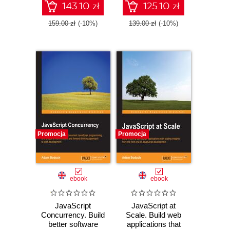
143.10 zł
125.10 zł
159.00 zł
(-10%)
139.00 zł
(-10%)
Promocja
Promocja
ebook
ebook
JavaScript
JavaScript at
Concurrency. Build
Scale. Build web
better software
applications that