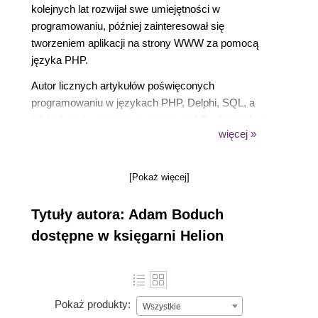
kolejnych lat rozwijał swe umiejętności w
programowaniu, później zainteresował się
tworzeniem aplikacji na strony WWW za pomocą
języka PHP.
Autor licznych artykułów poświęconych
programowaniu w językach PHP, Delphi, SQL, a
także kursów programowania oraz kilku książek na
więcej »
temat środowiska Delphi.
Założyciel, a obecnie administrator serwisu o
programowaniu 4programmers.net. Wykładowca na
[Pokaż więcej]
konferencji Borland Developer Days w 2004 roku.
Wolne chwile przeznacza na rozwijanie serwisu
Tytuły autora: Adam Boduch
4programmers.net, a przede wszystkim na projekt
dostępne w księgarni Helion
Coyote, który obsługuje wyżej wspomniany serwis.
Lubi dobrą zabawę, filmy i muzykę.
Pokaż produkty:
Wszystkie