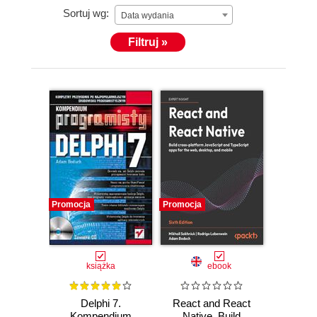
Sortuj wg:
Data wydania
Filtruj »
Promocja
Promocja
książka
ebook
Delphi 7.
React and React
Kompendium
Native. Build