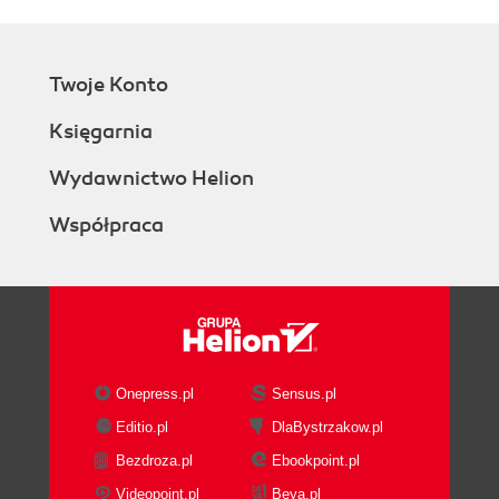
Twoje Konto
Księgarnia
Wydawnictwo Helion
Współpraca
Onepress.pl
Sensus.pl
Editio.pl
DlaBystrzakow.pl
Bezdroza.pl
Ebookpoint.pl
Videopoint.pl
Beya.pl