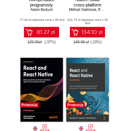
programisty
cross-platform
Adam Boduch
Mikhail Sakhniuk
JavaScript and
,
Rodrigo Lobenwein
,
TypeScript apps
(77,40 zł najniższa cena z 30 dni)
(111,75 zł najniższa cena z 30
for web and mobile
dni)
- Sixth Edition
81.27 zł
134.10 zł
129.00zł
(-37%)
149.00 zł
(-10%)
Promocja
Promocja
ebook
ebook