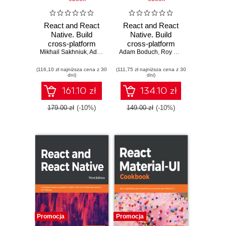
React and React
React and React
Native. Build
Native. Build
cross-platform
cross-platform
Mikhail Sakhniuk
JavaScript and
,
Adam Boduch
Adam Boduch
JavaScript
,
Roy Derks
,
Mikhail Sak
TypeScript apps
applications with
(116,10 zł najniższa cena z 30
for the web,
(111,75 zł najniższa cena z 30
native power for
dni)
dni)
desktop, and
the web, desktop,
mobile - Fifth
and mobile - Fourth
161.10 zł
134.10 zł
Edition
Edition
179.00 zł
(-10%)
149.00 zł
(-10%)
Promocja
Promocja