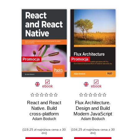
Promocja
Promocja
ebook
ebook
React and React
Flux Architecture.
Native. Build
Design and Build
cross-platform
Modern JavaScript
JavaScript apps
Adam Boduch
Web Applications
Adam Boduch
with native power
(119,25 zł najniższa cena z 30
for mobile, web
(104,25 zł najniższa cena z 30
dni)
dni)
and desktop