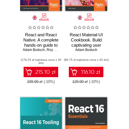
ebook
ebook
React and React
React Material-UI
Native. A complete
Cookbook. Build
hands-on guide to
captivating user
Adam Boduch
modern web and
,
Roy Derks
experiences using
Adam Boduch
mobile
React and
(179,25 zł najniższa cena z 30
development with
(96,75 zł najniższa cena z 30 dni)
Material-UI
dni)
React.js - Third
Edition
215.10 zł
116.10 zł
239.00 zł
(-10%)
129.00 zł
(-10%)