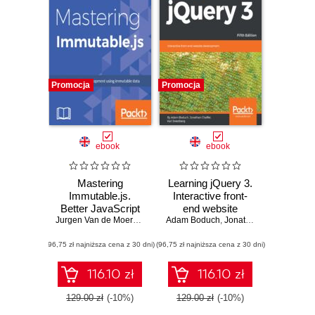
Promocja
Promocja
ebook
ebook
Mastering
Learning jQuery 3.
Immutable.js.
Interactive front-
Better JavaScript
end website
development using
Jurgen Van de Moere
,
August Marcello III
Adam Boduch
development - Fifth
,
Adam Boduch
,
Jonathan Chaffer
,
Karl
immutable data
Edition
(96,75 zł najniższa cena z 30 dni)
(96,75 zł najniższa cena z 30 dni)
116.10 zł
116.10 zł
129.00 zł
(-10%)
129.00 zł
(-10%)