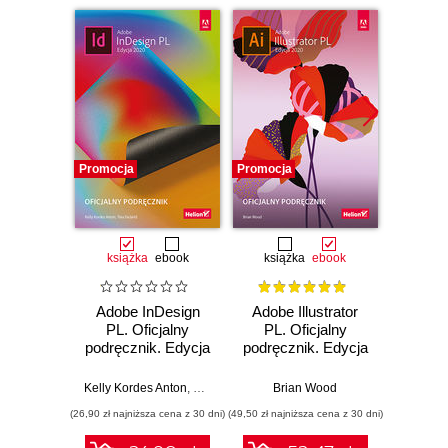
Promocja
Promocja
Promocj
książka
ebook
książka
ebook
ksią
Adobe InDesign
Adobe Illustrator
Adobe
PL. Oficjalny
PL. Oficjalny
Pro CC
podręcznik. Edycja
podręcznik. Edycja
pod
2020
2020
Wy
Kelly Kordes Anton
,
Tina DeJarld
Brian Wood
Ma
(26,90 zł najniższa cena z 30 dni)
(49,50 zł najniższa cena z 30 dni)
(44,50 zł naj