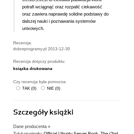
potrafi wciągnąć oraz rozpalić ciekawość
oraz zawiera naprawdę solidne podstawy do
dalszej nauki i poznawania systemów
unixowych.
Recenzja:
dobreprogramy.pl 2013-12-30
Recenzja dotyczy produktu:
ksiązka drukowana
Czy recenzja była pomocna:
TAK
(
0
)
NIE
(
0
)
Szczegóły
książki
Dane producenta
»
Tytuł oryginału:
Official Ubuntu Server Book, The (2nd