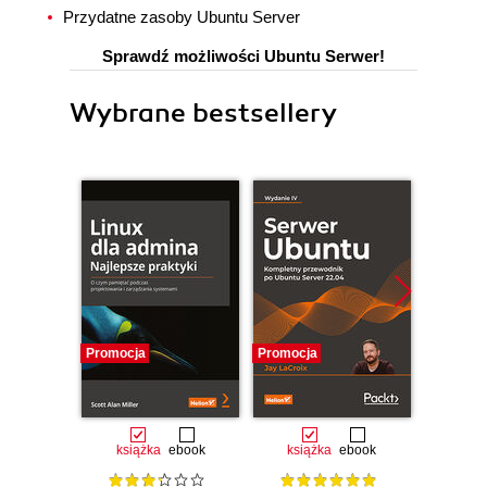
Przydatne zasoby Ubuntu Server
Sprawdź możliwości Ubuntu Serwer!
Wybrane bestsellery
Promocja
Promocja
Promocj
książka
ebook
książka
ebook
ksią