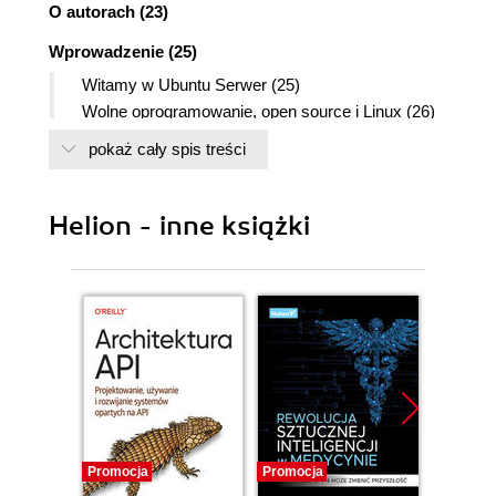
O autorach (23)
Wprowadzenie (25)
Witamy w Ubuntu Serwer (25)
Wolne oprogramowanie, open source i Linux (26)
Wolne oprogramowanie i GNU (26)
pokaż cały spis treści
Linux (27)
Open source (28)
Krótka historia projektu Ubuntu (29)
Helion - inne książki
Mark Shuttleworth (29)
The Warthogs (30)
Co oznacza słowo Ubuntu? (32)
Utworzenie Canonical (33)
Społeczność Ubuntu (33)
Obietnice i cele Ubuntu (34)
Cele ideologiczne (35)
Realizacja celów i zasady postępowania (36)
Cele techniczne (37)
Promocja
Promocja
Promocj
Canonical i fundacja Ubuntu (39)