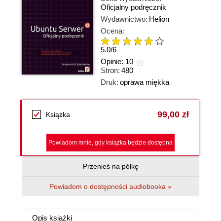
Oficjalny podręcznik
Wydawnictwo:
Helion
Ocena:
5.0
/
6
Opinie:
10
Stron:
480
Druk:
oprawa miękka
99,00 zł
Książka
Powiadom mnie, gdy książka będzie dostępna
Przenieś na półkę
Powiadom o dostępności audiobooka »
Opis
książki