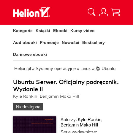
Kategorie
Książki
Ebooki
Kursy video
Audiobooki
Promocje
Nowości
Bestsellery
Darmowe ebooki
Helion.pl
»
Systemy operacyjne
»
Linux
»
📚 Ubuntu
Ubuntu Serwer. Oficjalny podręcznik.
Wydanie II
Kyle Rankin, Benjamin Mako Hill
Niedostępna
Autorzy:
Kyle Rankin
,
Benjamin Mako Hill
Serie wydawnicze: