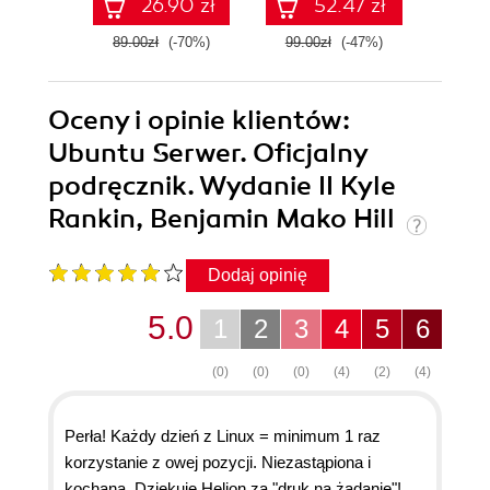
26.90 zł
52.47 zł
89.00zł
(-70%)
99.00zł
(-47%)
89.0
Oceny i opinie klientów:
Ubuntu Serwer. Oficjalny
podręcznik. Wydanie II Kyle
Rankin, Benjamin Mako Hill
Dodaj opinię
5.0
1
2
3
4
5
6
(0)
(0)
(0)
(4)
(2)
(4)
Perła! Każdy dzień z Linux = minimum 1 raz
korzystanie z owej pozycji. Niezastąpiona i
kochana. Dziękuję Helion za "druk na żądanie"!