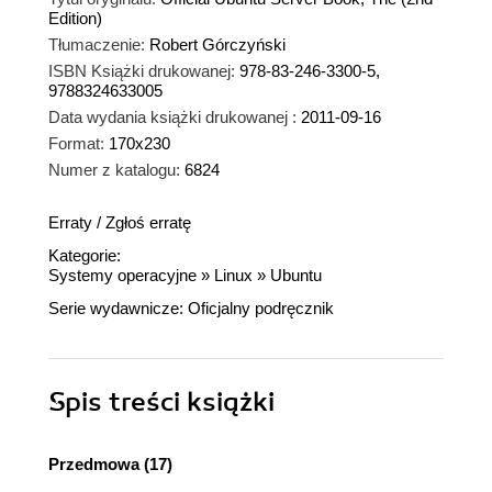
Edition)
Tłumaczenie:
Robert Górczyński
ISBN Książki drukowanej:
978-83-246-3300-5,
9788324633005
Data wydania książki drukowanej :
2011-09-16
Format:
170x230
Numer z katalogu:
6824
Erraty
/
Zgłoś erratę
Kategorie:
Systemy operacyjne
»
Linux
»
Ubuntu
Serie wydawnicze:
Oficjalny podręcznik
Spis treści
książki
Przedmowa (17)