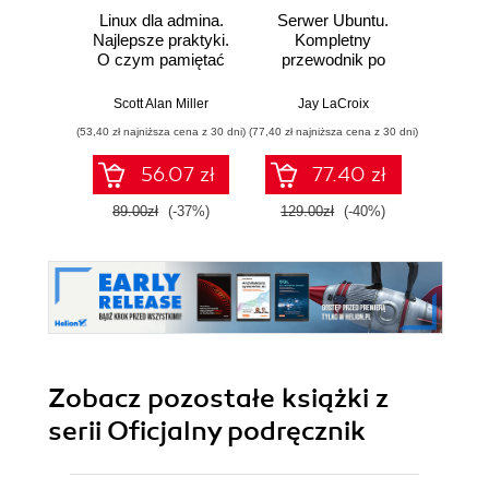
Linux dla admina.
Serwer Ubuntu.
Kal
Najlepsze praktyki.
Kompletny
Zaaw
O czym pamiętać
przewodnik po
testy 
podczas
Ubuntu Server
za
projektowania i
22.04. Wydanie IV
narzę
Scott Alan Miller
Jay LaCroix
Gle
zarządzania
Met
(53,40 zł najniższa cena z 30 dni)
(77,40 zł najniższa cena z 30 dni)
(89,40 zł naj
systemami
Airc
Empire
56.07 zł
77.40 zł
89.00zł
(-37%)
129.00zł
(-40%)
149.0
Zobacz pozostałe książki z
serii Oficjalny podręcznik