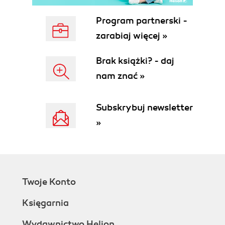
(61)
Program partnerski -
Podstawowa administracja powłoką (62)
zarabiaj więcej »
Poruszanie się po systemie (62)
Właściciele plików (64)
Brak książki? - daj
Sprawdzenie działających procesów (65)
nam znać »
Edycja plików (67)
Uzyskanie uprawnień użytkownika root (67)
Proces uruchamiania Ubuntu (68)
Subskrybuj newsletter
Program rozruchowy GRUB (68)
»
Proces uruchamiania jądra (69)
/sbin/init (70)
Usługi (76)
Hierarchia systemu plików (80)
Sieć (85)
Twoje Konto
Pliki konfiguracyjne sieci (85)
Podstawowe programy sieciowe (87)
Księgarnia
Rozdział 3. Zarządzanie pakietami (89)
Wydawnictwo Helion