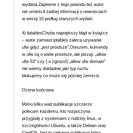
wydana.Zapewne z tego powodu też autor
nie umieścił żadnej informacji o nowościach
w wersji 10 podług starszych wydań.
4) IptablesChyba największy błąd w książce
– autor zamiast iptables zaleca używanie
ufw gdyż „jest prostsze”.Owszem, komendy
w ufw są o wiele prostsze, ale pisząc „allow
ufw 53” czy ( o zgrozo!) „allow ufw domain”
nie wiemy dokładnie jaki typ ruchu
blokujemy co może się później zemścić.
Ocena końcowa
Mimo kilku wad publikacje szczerze
polecam każdemu, kto rozpoczyna
przygodę z systemami z rodziny linux, w
szczególności Ubuntu, a także Debian oraz
CentOS.Jest to ciekawa publikacja która