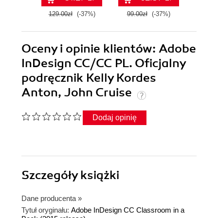
129.00zł
(-37%)
99.00zł
(-37%)
99.0
Oceny i opinie klientów: Adobe
InDesign CC/CC PL. Oficjalny
podręcznik Kelly Kordes
Anton, John Cruise
Dodaj opinię
Szczegóły
książki
Dane producenta
»
Tytuł oryginału:
Adobe InDesign CC Classroom in a