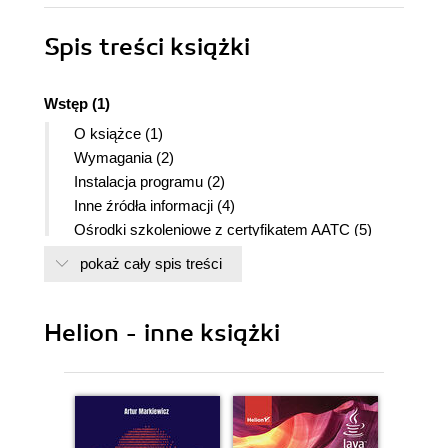
Spis treści
książki
Wstęp (1)
O książce (1)
Wymagania (2)
Instalacja programu (2)
Inne źródła informacji (4)
Ośrodki szkoleniowe z certyfikatem AATC (5)
Sprawdzanie dostępności aktualizacji (5)
pokaż cały spis treści
ROZDZIAŁ 1. Informacje o przestrzeni roboczej (6)
Zaczynamy (8)
Helion - inne książki
Rzut oka na przestrzeń roboczą (9)
Obsługa paneli (18)
Konfigurowanie przestrzeni roboczej (24)
Zmiana powiększenia dokumentu (25)
Przeglądanie zawartości dokumentu (27)