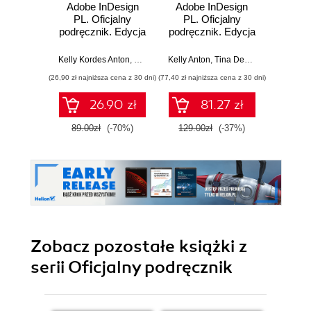
Adobe InDesign
Adobe InDesign
Buildin
PL. Oficjalny
PL. Oficjalny
W
podręcznik. Edycja
podręcznik. Edycja
2020
2023
Apurva 
Kelly Kordes Anton
,
Tina DeJarld
Kelly Anton
,
Tina DeJarld
(26,90 zł najniższa cena z 30 dni)
(77,40 zł najniższa cena z 30 dni)
(89,91 zł naj
26.90 zł
81.27 zł
89.00zł
(-70%)
129.00zł
(-37%)
99.9
Zobacz pozostałe książki z
serii Oficjalny podręcznik