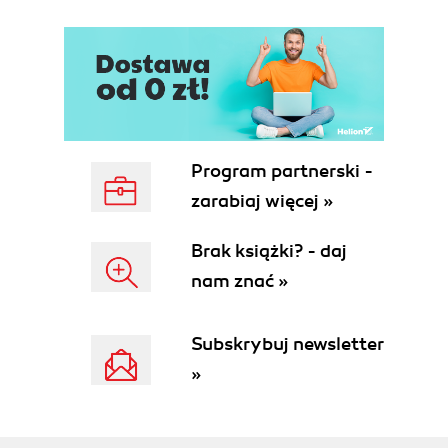
Zaczynamy (58)
Tworzenie i zapisywanie niestandardowych
ustawień dokumentu (59)
Tworzenie nowego dokumentu (60)
Przełączanie pomiędzy otwartymi dokumentami
InDesign (62)
Program partnerski -
Strony wzorcowe (62)
Stosowanie wzorca do stron dokumentu (72)
zarabiaj więcej »
Dodawanie stron (74)
Układanie i kasowanie stron (74)
Brak książki? - daj
Zmiana rozmiaru strony (75)
nam znać »
Wyodrębnianie sekcji w celu zmiany numeracji
stron (76)
Subskrybuj newsletter
Przesłanianie elementów stron wzorcowych oraz
umieszczanie tekstu i grafiki na stronach publikacji
»
(78)
Wyświetlanie ostatecznej postaci
zaprojektowanych stron (80)