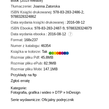
Book (2015 release)
Tłumaczenie:
Joanna Zatorska
ISBN Książki drukowanej:
978-83-283-2486-2,
9788328324862
Data wydania książki drukowanej :
2016-08-12
ISBN Ebooka:
978-83-283-2487-9, 9788328324879
Data wydania ebooka :
2016-08-12
Format:
168x237
Numer z katalogu:
46354
Książka w kolorze:
Tak
Rozmiar pliku Pdf:
45.8MB
Rozmiar pliku ePub:
82.9MB
Rozmiar pliku Mobi:
147.1MB
Przykłady na ftp
Zgłoś erratę
Kategorie:
Fotografia, grafika i wideo
»
DTP
»
InDesign
Serie wydawnicze:
Oficjalny podręcznik