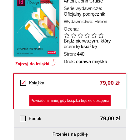
Anton
,
John Cruise
Serie wydawnicze:
Oficjalny podręcznik
Wydawnictwo:
Helion
Ocena:
Bądź pierwszym, który
oceni tę książkę
Stron:
440
Druk:
oprawa miękka
Zajrzyj do książki
79,00 zł
Książka
Powiadom mnie, gdy książka będzie dostępna
79,00 zł
Ebook
Przenieś na półkę