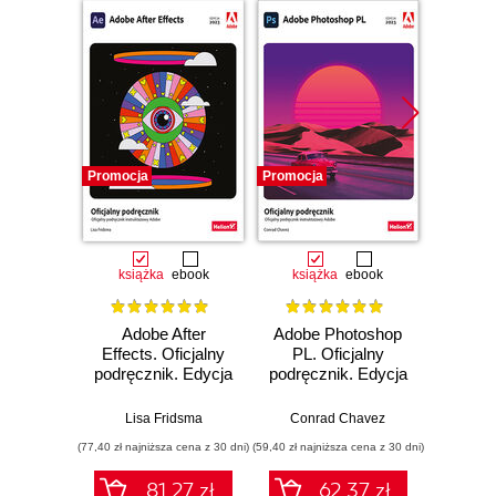
Promocja
Promocja
Promocj
książka
ebook
książka
ebook
ksią
Adobe After
Adobe Photoshop
Adobe 
Effects. Oficjalny
PL. Oficjalny
PL. 
podręcznik. Edycja
podręcznik. Edycja
podręc
2023
2023
Lisa Fridsma
Conrad Chavez
Br
(77,40 zł najniższa cena z 30 dni)
(59,40 zł najniższa cena z 30 dni)
(49,50 zł naj
81.27 zł
62.37 zł