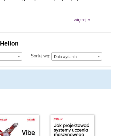
więcej »
 Helion
Data wydania
Sortuj wg:
Data wydania