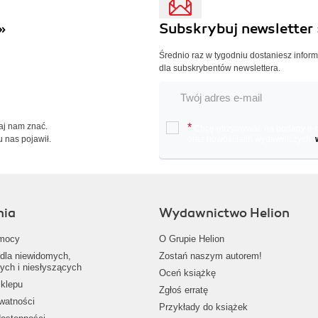
»
Subskrybuj newsletter 
Średnio raz w tygodniu dostaniesz infor
dla subskrybentów newslettera.
Daj nam znać.
*
Chcę otrzymywać na podany e-ma
u nas pojawił.
oraz nowościach wydawniczych.
nia
Wydawnictwo Helion
mocy
O Grupie Helion
dla niewidomych,
Zostań naszym autorem!
ych i niesłyszących
Oceń książkę
klepu
Zgłoś erratę
ywatności
Przykłady do książek