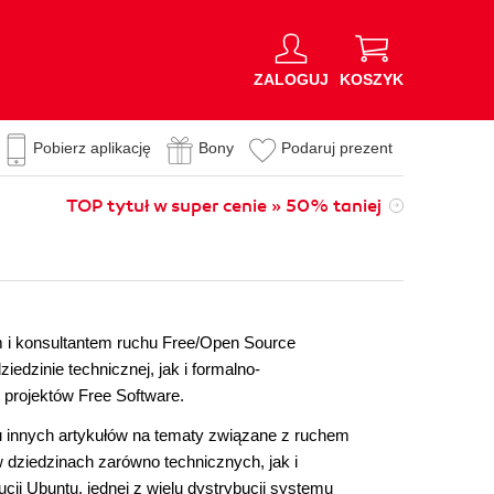
ZALOGUJ
KOSZYK
Pobierz aplikację
Bony
Podaruj prezent
TOP tytuł w super cenie » 50% taniej
 i konsultantem ruchu Free/Open Source
dzinie technicznej, jak i formalno-
h projektów Free Software.
 innych artykułów na tematy związane z ruchem
 dziedzinach zarówno technicznych, jak i
ji Ubuntu, jednej z wielu dystrybucji systemu