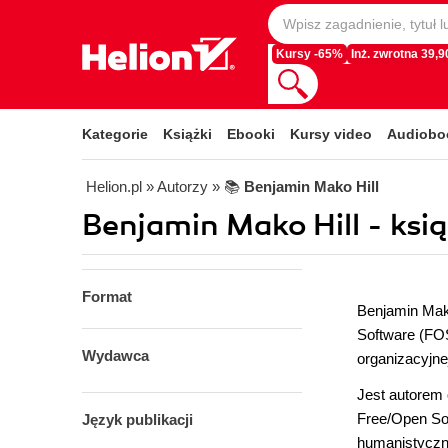
Kursy -65%
Inż. zwrotna 39,90
Kategorie
Książki
Ebooki
Kursy video
Audiobo
Helion.pl
» Autorzy
» 📚
Benjamin Mako Hill
Benjamin Mako Hill - ksią
Format
Benjamin Mak
Software (FOS
Wydawca
organizacyjne
Jest autorem
Free/Open Sou
Język publikacji
humanistyczny