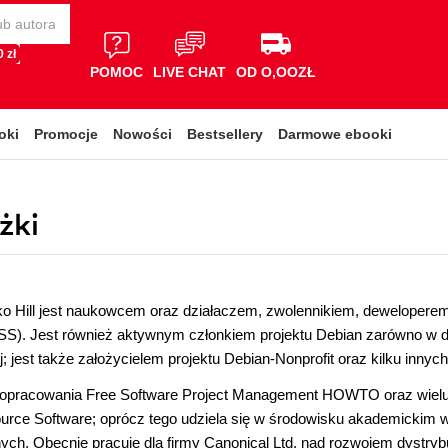
 zł
POMOC
LIVE CHAT
OD O,OOZŁ
oki
Promocje
Nowości
Bestsellery
Darmowe ebooki
żki
o Hill jest naukowcem oraz działaczem, zwolennikiem, deweloperem
S). Jest również aktywnym członkiem projektu Debian zarówno w dzie
j; jest także założycielem projektu Debian-Nonprofit oraz kilku innyc
 opracowania Free Software Project Management HOWTO oraz wielu
rce Software; oprócz tego udziela się w środowisku akademickim w
ch. Obecnie pracuje dla firmy Canonical Ltd. nad rozwojem dystrybuc