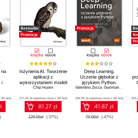
Bestseller
Promocja
Be
Promocja
No
Pr
książka
ebook
książka
ebook
e na
Inżynieria AI. Tworzenie
Deep Learning.
aplikacji z
Uczenie głębokie z
pr
 i
wykorzystaniem modeli
językiem Python.
emów
bazowych
Chip Huyen
Valentino Zocca
Sztuczna inteligencja i
,
Gianmario Spacagna
ch
sieci neuronowe
 30 dni)
(77,40 zł najniższa cena z 30 dni)
(39,50 zł najniższa cena z 30 dni)
(53,
ł
81.27 zł
41.87 zł
)
129.00zł
(-37%)
79.00zł
(-47%)