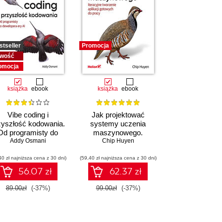
stseller
Promocja
wość
omocja
książka
ebook
książka
ebook
Vibe coding i
Jak projektować
zyszłość kodowania.
systemy uczenia
Od programisty do
maszynowego.
dewelopera ery AI
,
Daniel Slater
Addy Osmani
,
Peter Roelants
Iteracyjne tworzenie
Chip Huyen
aplikacji gotowych do
40 zł najniższa cena z 30 dni)
(59,40 zł najniższa cena z 30 dni)
pracy
56.07 zł
62.37 zł
89.00zł
(-37%)
99.00zł
(-37%)