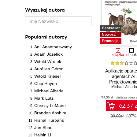
Wyszukaj autora
Bestseller
Nowość
Popularni autorzy
Promocja
Anil Ananthaswamy
Adam Józefiok
książka
ebook
Witold Wrotek
Aurélien Géron
Aplikacje opart
Witold Krieser
agentach AI.
Projektowanie
Chip Huyen
wdrażanie syst
Michael Albada
Michael Albada
wieloagentowy
Mark Lutz
(49,50 zł najniższa cena z
62.37 z
Chrissy LeMaire
Brandon Abshire
99.00zł
(-37%
Rishal Hurbans
Jun Shan
Haibin Li