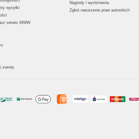
dostępności
Nagrody i wyróżnienia
zty wysyłki
Zgłoś naruszenie praw autorskich
ości
nasz serwis WWW
su
i zwroty