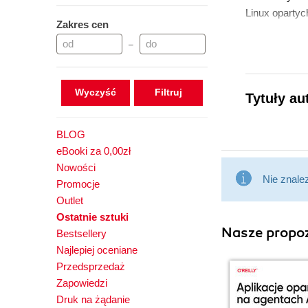
Linux opartyc
Zakres cen
–
Wyczyść
Tytuły au
BLOG
eBooki za 0,00zł
Nowości
Nie znale
Promocje
Outlet
Ostatnie sztuki
Nasze propoz
Bestsellery
Najlepiej oceniane
Przedsprzedaż
Zapowiedzi
Druk na żądanie