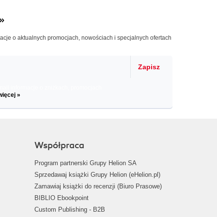
»
macje o aktualnych promocjach, nowościach i specjalnych ofertach
Zapisz
il informacje o zniżkach, promocjach
więcej »
Współpraca
Program partnerski Grupy Helion SA
Sprzedawaj książki Grupy Helion (eHelion.pl)
Zamawiaj książki do recenzji (Biuro Prasowe)
BIBLIO Ebookpoint
Custom Publishing - B2B