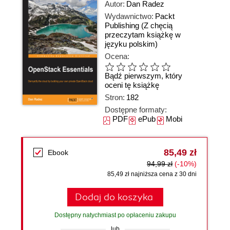
Autor:
Dan Radez
Wydawnictwo:
Packt
Publishing
(Z chęcią
przeczytam książkę w
języku polskim)
Ocena:
Bądź pierwszym, który
oceni tę książkę
Stron:
182
Dostępne formaty:
PDF
ePub
Mobi
85,49 zł
Ebook
94,99 zł
(-10%)
85,49 zł najniższa cena z 30 dni
Dodaj do koszyka
Dostępny natychmiast po opłaceniu zakupu
lub