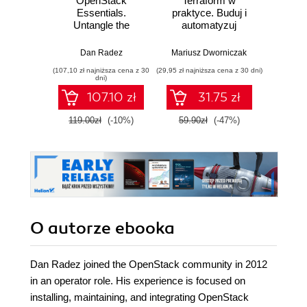
OpenStack
Terraform w
Inżyni
Essentials.
praktyce. Buduj i
w p
Untangle the
automatyzuj
Kl
complexity of
infrastrukturę
kon
OpenStack clouds
chmurową oraz
na
Dan Radez
Mariusz Dworniczak
Joe Rei
through this
zarządzaj nią z
tec
(107,10 zł najniższa cena z 30
(29,95 zł najniższa cena z 30 dni)
(59,50 zł naj
practical tutorial -
wykorzystaniem
dni)
Second Edition
Dockera
107.10 zł
31.75 zł
119.00zł
(-10%)
59.90zł
(-47%)
119.0
O autorze
ebooka
Dan Radez joined the OpenStack community in 2012
in an operator role. His experience is focused on
installing, maintaining, and integrating OpenStack