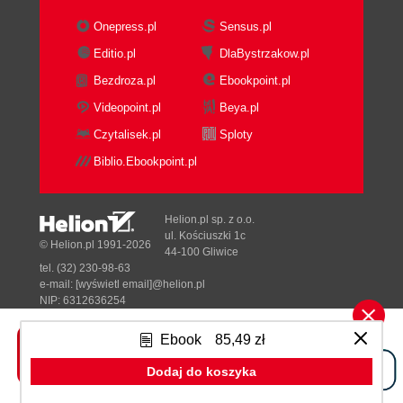
Onepress.pl
Sensus.pl
Editio.pl
DlaBystrzakow.pl
Bezdroza.pl
Ebookpoint.pl
Videopoint.pl
Beya.pl
Czytalisek.pl
Sploty
Biblio.Ebookpoint.pl
Helion.pl sp. z o.o.
ul. Kościuszki 1c
© Helion.pl 1991-2026
44-100 Gliwice
tel. (32) 230-98-63
e-mail:
[wyświetl email]@helion.pl
NIP: 6312636254
Regon: 241989027
Ebook
85,49 zł
Designed with ♥ by
Tonik.pl
Dodaj do koszyka
Pełna wersja strony »