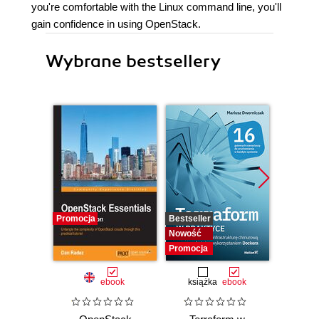
you're comfortable with the Linux command line, you'll
gain confidence in using OpenStack.
Wybrane bestsellery
Promocja
Bestseller
Bestselle
Nowość
Promocj
Promocja
ebook
książka
ebook
ksią