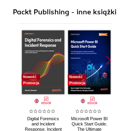
10. Orchestration
Packt Publishing - inne książki
11. Scaling Horizontally
12. Monitoring
13. Troubleshooting
Nowość
Nowość
Nowość
Promocja
Promocja
Promocj
ebook
ebook
Digital Forensics
Microsoft Power BI
Pract
and Incident
Quick Start Guide.
Intel
Response. Incident
The Ultimate
Data-D