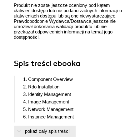
Produkt nie został jeszcze oceniony pod kątem
ułatwień dostępu lub nie podano żadnych informacji o
ułatwieniach dostępu lub są one niewystarczające.
Prawdopodobnie Wydawca/Dostawca jeszcze nie
umożliwił dokonania walidacji produktu lub nie
przekazał odpowiednich informacji na temat jego
dostępności.
Spis treści
ebooka
1. Component Overview
2. Rdo Installation
3. Identity Management
4. Image Management
5. Network Management
6. Instance Management
7. Block Storage
pokaż cały spis treści
8. Object Storage
9. Telemetry