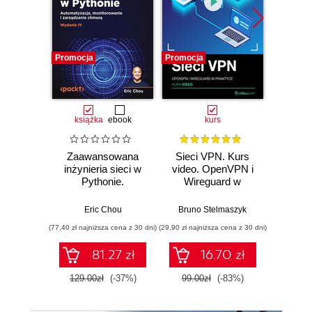
Promocja
Promocja
Promocj
książka
ebook
kurs
ksią
Zaawansowana
Sieci VPN. Kurs
TCP
inżynieria sieci w
video. OpenVPN i
godzi
Pythonie.
Wireguard w
Automatyzacja,
praktyce
monitorowanie i
Eric Chou
Bruno Stelmaszyk
Jo
zarządzanie
(77,40 zł najniższa cena z 30 dni)
(29,90 zł najniższa cena z 30 dni)
(77,40 zł naj
chmurą. Wydanie
IV
81.27 zł
16.70 zł
129.00zł
(-37%)
99.00zł
(-83%)
129.0