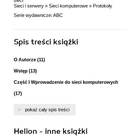
sieci
Sieci i serwery
»
Sieci komputerowe
»
Protokoły
Serie wydawnicze:
ABC
Spis treści
książki
O Autorze (11)
Wstęp (13)
Część I Wprowadzenie do sieci komputerowych
(17)
Rozdział 1. Sieci komputerowe w skrócie (19)
pokaż cały spis treści
Istota sieci komputerowej (20)
Korzyści płynące z połączenia komputerów (20)
Kilka zdań o komputerach typu mainframe i o
Helion - inne książki
minikomputerach (22)