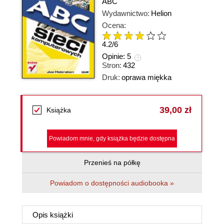
ABC
Wydawnictwo:
Helion
Ocena:
4.2
/
6
Opinie:
5
Stron:
432
Druk:
oprawa miękka
39,00 zł
Książka
Powiadom mnie, gdy książka będzie dostępna
Przenieś na półkę
Powiadom o dostępności audiobooka »
Opis
książki