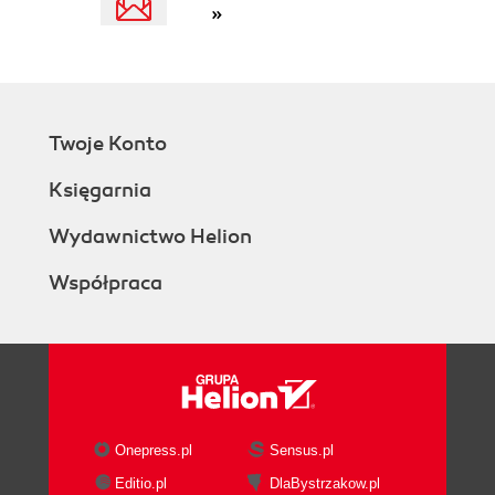
Rutery (63)
»
Kilka uwag na temat sprzętu PC (65)
Płyty główne (66)
Procesory (67)
Pamięć (68)
Dyski twarde (69)
Twoje Konto
Uwagi dotyczące serwera sieciowego (71)
Księgarnia
Uwagi dotyczące klienta sieciowego (72)
Posumowanie rozdziału (73)
Wydawnictwo Helion
Rozdział 4. Tworzenie infrastruktury sieciowej (75)
Współpraca
Podstawy architektur sieciowych (76)
Wprowadzenie do sieci Ethernet (77)
Strategia dostępu do sieci (78)
Szybsze odmiany sieci Ethernet (79)
Specyfikacje IEEE i rodzaje kabli (80)
Podstawy sieci IBM Token-Ring (82)
Strategia dostępu do sieci typu token-ring (82)
Onepress.pl
Sensus.pl
Standardy IEEE i rodzaje kabli w sieciach
Editio.pl
DlaBystrzakow.pl