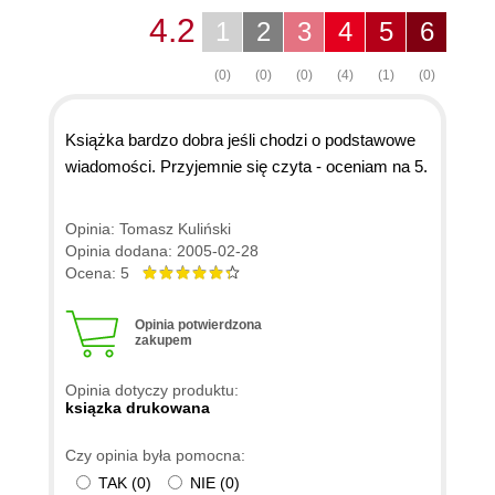
4.2
1
2
3
4
5
6
(0)
(0)
(0)
(4)
(1)
(0)
Książka bardzo dobra jeśli chodzi o podstawowe
wiadomości. Przyjemnie się czyta - oceniam na 5.
Opinia: Tomasz Kuliński
Opinia dodana: 2005-02-28
Ocena: 5
Opinia potwierdzona
zakupem
Opinia dotyczy produktu:
ksiązka drukowana
Czy opinia była pomocna:
TAK
(
0
)
NIE
(
0
)