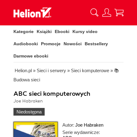
Kategorie
Książki
Ebooki
Kursy video
Audiobooki
Promocje
Nowości
Bestsellery
Darmowe ebooki
Helion.pl
»
Sieci i serwery
»
Sieci komputerowe
»
📚
Budowa sieci
ABC sieci komputerowych
Joe Habraken
Niedostępna
Autor:
Joe Habraken
Serie wydawnicze: