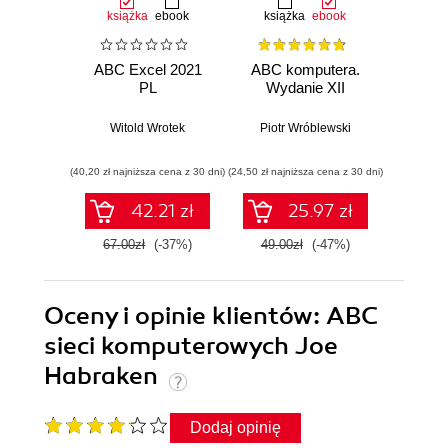
książka
ebook
książka
ebook
ksią
ABC Excel 2021
ABC komputera.
ABC E
PL
Wydanie XII
Witold Wrotek
Piotr Wróblewski
Wit
(40,20 zł najniższa cena z 30 dni)
(24,50 zł najniższa cena z 30 dni)
(29,40 zł naj
42.21 zł
25.97 zł
67.00zł
(-37%)
49.00zł
(-47%)
49.0
Oceny i opinie klientów: ABC
sieci komputerowych Joe
Habraken
Dodaj opinię