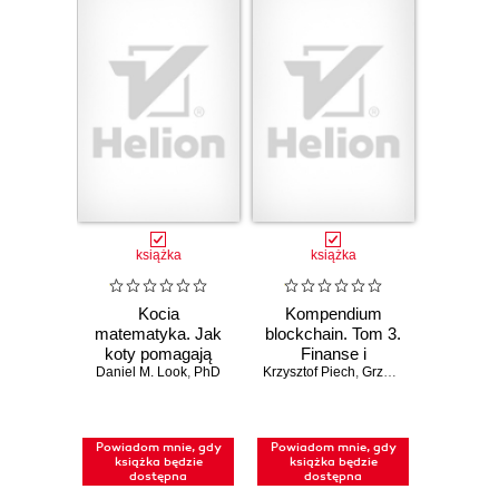
książka
książka
Kocia
Kompendium
matematyka. Jak
blockchain. Tom 3.
koty pomagają
Finanse i
zrozumieć liczby,
Daniel M. Look
,
PhD
Krzysztof Piech
inwestycje
,
Grzegorz Sobiecki
figury i wzory
Powiadom mnie, gdy
Powiadom mnie, gdy
książka będzie
książka będzie
dostępna
dostępna