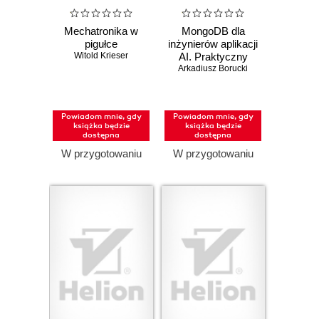
Mechatronika w
MongoDB dla
pigułce
inżynierów aplikacji
Witold Krieser
AI. Praktyczny
Arkadiusz Borucki
podręcznik
Powiadom mnie, gdy
Powiadom mnie, gdy
książka będzie
książka będzie
dostępna
dostępna
W przygotowaniu
W przygotowaniu