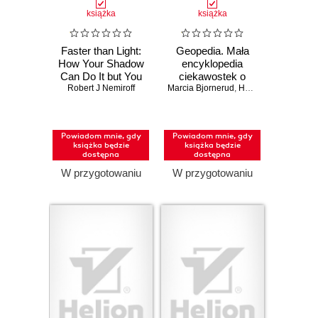
książka
książka
Faster than Light:
Geopedia. Mała
How Your Shadow
encyklopedia
Can Do It but You
ciekawostek o
Robert J Nemiroff
Can't
Marcia Bjornerud
Ziemi
,
Haley Hagerman
Powiadom mnie, gdy
Powiadom mnie, gdy
książka będzie
książka będzie
dostępna
dostępna
W przygotowaniu
W przygotowaniu