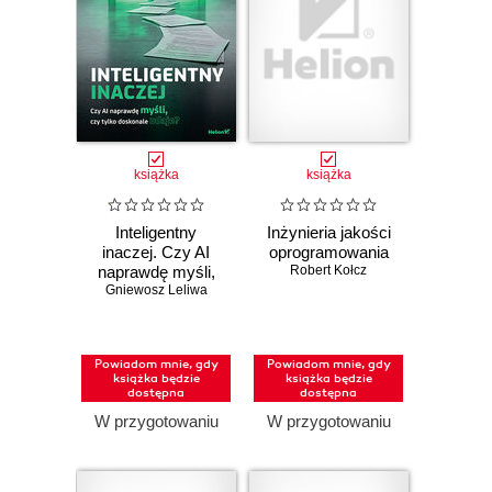
książka
książka
Inteligentny
Inżynieria jakości
inaczej. Czy AI
oprogramowania
naprawdę myśli,
Robert Kołcz
Gniewosz Leliwa
czy tylko
doskonale udaje?
Powiadom mnie, gdy
Powiadom mnie, gdy
książka będzie
książka będzie
dostępna
dostępna
W przygotowaniu
W przygotowaniu