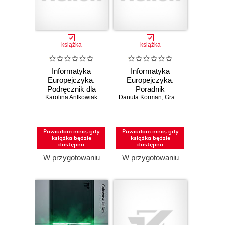
książka
książka
Informatyka
Informatyka
Europejczyka.
Europejczyka.
Podręcznik dla
Poradnik
Karolina Antkowiak
szkół
Danuta Korman
metodyczny dla
,
Grażyna Szabłowicz-Zawadzka
ponadpodstawowych.
nauczycieli
Zakres
informatyki w
rozszerzony.
szkołach
Powiadom mnie, gdy
Powiadom mnie, gdy
Część 2 (wydanie
ponadpodstawowych.
książka będzie
książka będzie
z numerem
Zakres
dostępna
dostępna
dopuszczenia)
podstawowy i
W przygotowaniu
W przygotowaniu
rozszerzony
(Wydanie II)