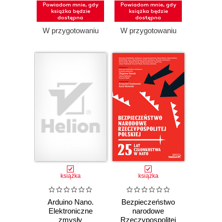
Powiadom mnie, gdy
Powiadom mnie, gdy
książka będzie
książka będzie
dostępna
dostępna
W przygotowaniu
W przygotowaniu
książka
książka
Arduino Nano.
Bezpieczeństwo
Elektroniczne
narodowe
zmysły
Rzeczypospolitej