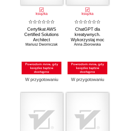
książka
książka
Certyfikat AWS
ChatGPT dla
Certified Solutions
kreatywnych.
Architect
Wykorzystaj moc
Mariusz Dworniczak
Associate.
AI w codziennych
Anna Zborowska
Praktyczny
czynnościach
podręcznik
projektowania w
Powiadom mnie, gdy
Powiadom mnie, gdy
chmurze i
książka będzie
książka będzie
skuteczne
dostępna
dostępna
przygotowanie do
W przygotowaniu
W przygotowaniu
egzaminu SAA-
C03