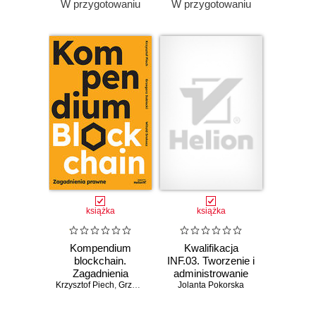
W przygotowaniu
W przygotowaniu
książka
książka
Kompendium
Kwalifikacja
blockchain.
INF.03. Tworzenie i
Zagadnienia
administrowanie
Krzysztof Piech
prawne
,
Grzegorz Sobiecki
Jolanta Pokorska
stronami i
,
Witold Srokosz
aplikacjami
internetowymi oraz