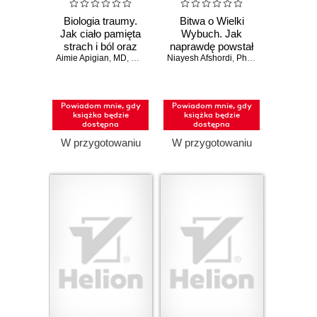
Biologia traumy.
Bitwa o Wielki
Jak ciało pamięta
Wybuch. Jak
strach i ból oraz
naprawdę powstał
Aimie Apigian
jak przywrócić mu
,
MD
,
Gabor Maté
Niayesh Afshordi
,
MD
Wszechświat
,
Phil Halper
równowagę
Powiadom mnie, gdy
Powiadom mnie, gdy
książka będzie
książka będzie
dostępna
dostępna
W przygotowaniu
W przygotowaniu