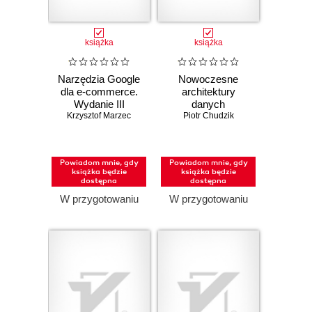
książka
książka
Narzędzia Google
Nowoczesne
dla e-commerce.
architektury
Wydanie III
danych
Krzysztof Marzec
poszerzone
Piotr Chudzik
Powiadom mnie, gdy
Powiadom mnie, gdy
książka będzie
książka będzie
dostępna
dostępna
W przygotowaniu
W przygotowaniu