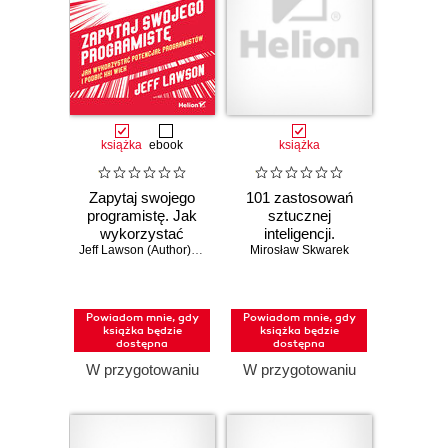
książka
ebook
książka
Zapytaj swojego
101 zastosowań
programistę. Jak
sztucznej
wykorzystać
inteligencji.
potencjał
Jeff Lawson (Author)
,
Eric Ries (Foreword)
Oszczędzaj 2-3
Mirosław Skwarek
programistów i
godziny dziennie
podbić XXI wiek
dzięki AI
Powiadom mnie, gdy
Powiadom mnie, gdy
książka będzie
książka będzie
dostępna
dostępna
W przygotowaniu
W przygotowaniu