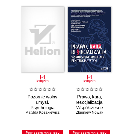
książka
książka
Pozornie wolny
Prawo, kara,
umysł.
resocjalizacja.
Psychologia
Współczesne
Matylda Kozakiewicz
wpływu i
Zbigniew Nowak
problemy
manipulacji.
penitencjarystyki
Wydanie drugie
rozszerzone
Powiadom mnie, gdy
Powiadom mnie, gdy