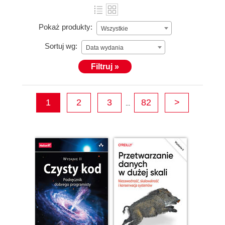
Pokaż produkty:
Wszystkie
Sortuj wg:
Data wydania
Filtruj »
1
2
3
82
>
...