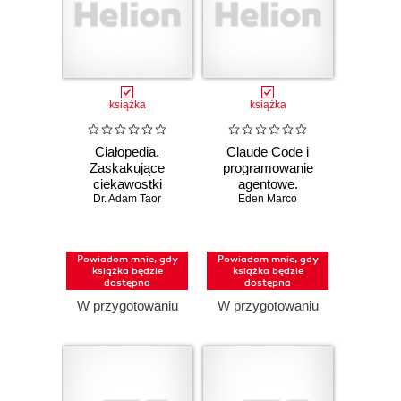
książka
książka
Ciałopedia.
Claude Code i
Zaskakujące
programowanie
ciekawostki
agentowe.
anatomiczne
Dr. Adam Taor
Przewodnik
Eden Marco
dewelopera po
systemach
agentowych
Powiadom mnie, gdy
Powiadom mnie, gdy
książka będzie
książka będzie
dostępna
dostępna
W przygotowaniu
W przygotowaniu