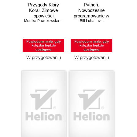
Przygody Klary
Python.
Koral. Zimowe
Nowoczesne
opowieści
programowanie w
logopedyczne
Monika Pawlikowska
,
Monika Ignasiak
prostych krokach.
Bill Lubanovic
Wydanie III
Powiadom mnie, gdy
Powiadom mnie, gdy
książka będzie
książka będzie
dostępna
dostępna
W przygotowaniu
W przygotowaniu