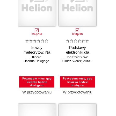
książka
książka
Łowcy
Podstawy
meteorytów. Na
elektroniki dla
tropie
nastolatków
Joshua Howgego
kosmicznych
Juliusz Skorek
,
Zuzanna Skorek
skarbów i tajemnic
wszechświata
Powiadom mnie, gdy
Powiadom mnie, gdy
książka będzie
książka będzie
dostępna
dostępna
W przygotowaniu
W przygotowaniu