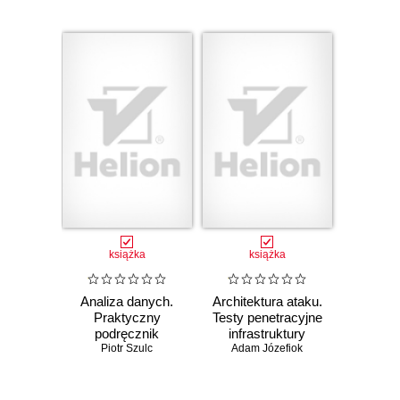
książka
książka
Analiza danych.
Architektura ataku.
Praktyczny
Testy penetracyjne
podręcznik
infrastruktury
dobrych praktyk
Piotr Szulc
Adam Józefiok
sieciowej