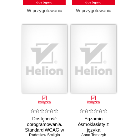
dostępna
dostępna
W przygotowaniu
W przygotowaniu
książka
książka
Dostępność
Egzamin
oprogramowania.
ósmoklasisty z
Standard WCAG w
języka
Radosław Smilgin
praktyce
angielskiego -
Anna Tomczyk