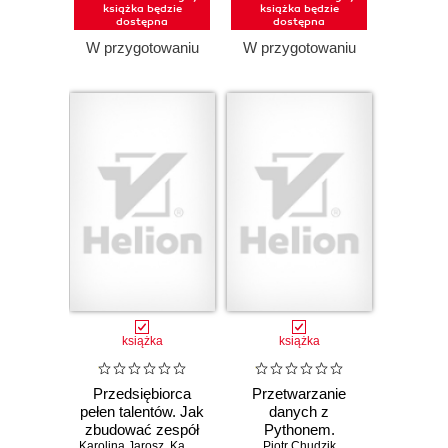
książka będzie
książka będzie
dostępna
dostępna
W przygotowaniu
W przygotowaniu
książka
książka
Przedsiębiorca
Przetwarzanie
pełen talentów. Jak
danych z
zbudować zespół
Pythonem.
Karolina Jarosz
na mocnych
,
Kamila Rowińska
Praktyczny
Piotr Chudzik