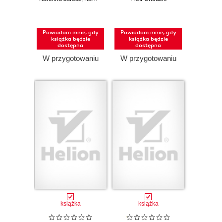
stronach
przewodnik po
Pandas, Modin,
Dask, Polars i
Powiadom mnie, gdy
Powiadom mnie, gdy
PySpark
książka będzie
książka będzie
dostępna
dostępna
W przygotowaniu
W przygotowaniu
książka
książka