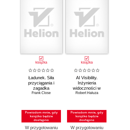
książka
książka
Ładunek. Siła
AI Visibility.
przyciągania i
Inżynieria
zagadka
widoczności w
równowagi
Frank Close
Robert Hałuza
świecie bez
Wszechświata
kliknięć
Powiadom mnie, gdy
Powiadom mnie, gdy
książka będzie
książka będzie
dostępna
dostępna
W przygotowaniu
W przygotowaniu