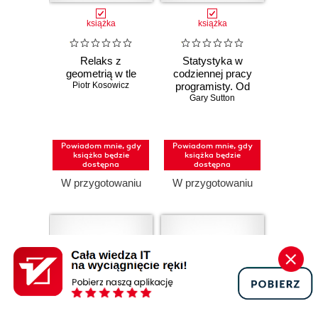
książka
książka
Relaks z
Statystyka w
geometrią w tle
codziennej pracy
Piotr Kosowicz
programisty. Od
teorii do kodu w
Gary Sutton
Pythonie
Powiadom mnie, gdy
Powiadom mnie, gdy
książka będzie
książka będzie
dostępna
dostępna
W przygotowaniu
W przygotowaniu