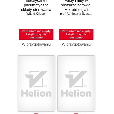
Elektryczne i
Fakty i mity w
pneumatyczne
obszarze zdrowia.
układy sterowania
Mikrobiologia i
Witold Krieser
w pigułce
wakcynologia
prof. Agnieszka Szuster-Ciesielska; dr Tomasz Dziecištkowski
Powiadom mnie, gdy
Powiadom mnie, gdy
książka będzie
książka będzie
dostępna
dostępna
W przygotowaniu
W przygotowaniu