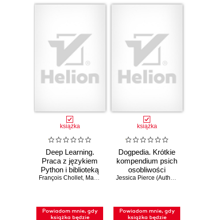
książka
książka
Deep Learning.
Dogpedia. Krótkie
Praca z językiem
kompendium psich
Python i biblioteką
osobliwości
François Chollet
Keras. Wydanie III
,
Matthew Watson
Jessica Pierce (Author)
,
Kelly Chudler (I
Powiadom mnie, gdy
Powiadom mnie, gdy
książka będzie
książka będzie