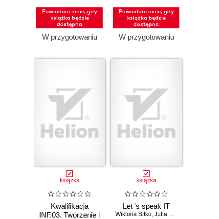
bazami danych.
Powiadom mnie, gdy
Powiadom mnie, gdy
Część 1.
książka będzie
książka będzie
Projektowanie
dostępna
dostępna
stron
W przygotowaniu
W przygotowaniu
internetowych.
Podręcznik do
nauki zawodu
technik informatyk
i technik
programista
(Wydanie II)
książka
książka
Kwalifikacja
Let 's speak IT
INF.03. Tworzenie i
Wiktoria Sitko
,
Julia Rybska