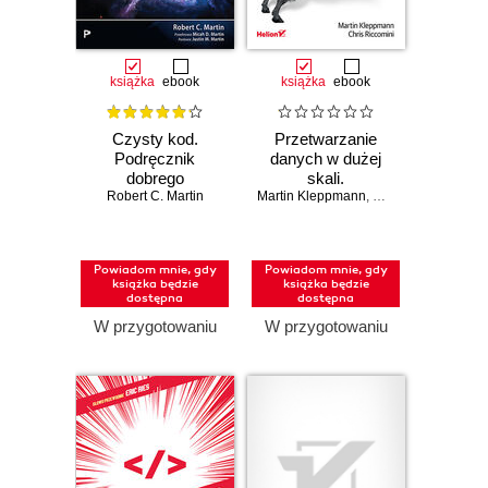
książka
ebook
książka
ebook
Czysty kod.
Przetwarzanie
Podręcznik
danych w dużej
dobrego
skali.
Robert C. Martin
programisty.
Martin Kleppmann
Niezawodność,
,
Chris Riccomini
Wydanie II
skalowalność i
konserwacja
systemów.
Powiadom mnie, gdy
Powiadom mnie, gdy
Wydanie II
książka będzie
książka będzie
dostępna
dostępna
W przygotowaniu
W przygotowaniu