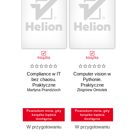
książka
książka
Compliance w IT
Computer vision w
bez chaosu.
Pythonie.
Praktyczne
Praktyczne
podejście do ISO
Martyna Prandzioch
Zbigniew Omiotek
zastosowania
27001, SOC 2 i
uczenia głębokiego
audytów
Powiadom mnie, gdy
Powiadom mnie, gdy
książka będzie
książka będzie
dostępna
dostępna
W przygotowaniu
W przygotowaniu