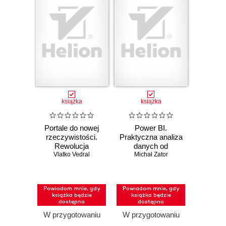
książka
książka
Portale do nowej
Power BI.
rzeczywistości.
Praktyczna analiza
Rewolucja
danych od
kwantowa i pięć
Vlatko Vedral
Michał Zator
podstaw
dróg przyszłości
fizyki
Powiadom mnie, gdy
Powiadom mnie, gdy
książka będzie
książka będzie
dostępna
dostępna
W przygotowaniu
W przygotowaniu