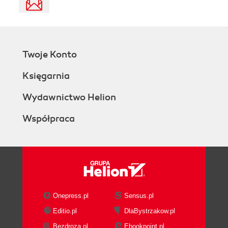
Twoje Konto
Księgarnia
Wydawnictwo Helion
Współpraca
Onepress.pl
Sensus.pl
Editio.pl
DlaBystrzakow.pl
Bezdroza.pl
Ebookpoint.pl