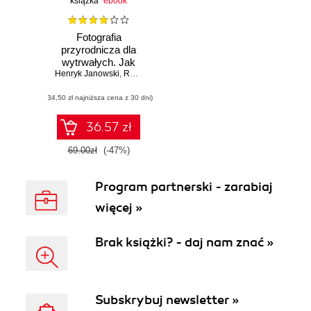
książka
ebook
Fotografia
przyrodnicza dla
wytrwałych. Jak
Henryk Janowski
skutecznie
,
Rafał Gawełda
fotografować
(34,50 zł najniższa cena z 30 dni)
36.57 zł
69.00zł
(-47%)
Program partnerski - zarabiaj
więcej »
Brak książki? - daj nam znać »
Subskrybuj newsletter »