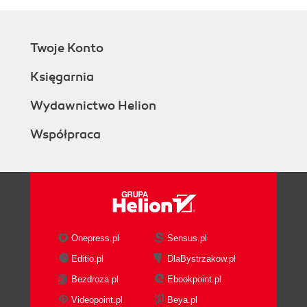
Twoje Konto
Księgarnia
Wydawnictwo Helion
Współpraca
Onepress.pl
Sensus.pl
Editio.pl
DlaBystrzakow.pl
Bezdroza.pl
Ebookpoint.pl
Videopoint.pl
Beya.pl