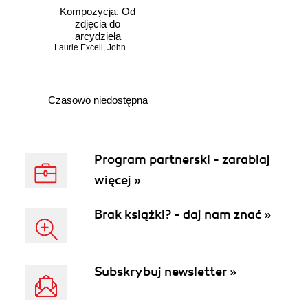
Kompozycja. Od
zdjęcia do
arcydzieła
Laurie Excell
,
John Batdorff
,
David Brommer
,
Rick Rickman
,
Steve 
Czasowo niedostępna
Program partnerski - zarabiaj
więcej »
Brak książki? - daj nam znać »
Subskrybuj newsletter »