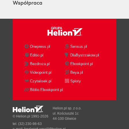
Współpraca
Onepress.pl
Sensus.pl
Editio.pl
DlaBystrzakow.pl
Bezdroza.pl
Ebookpoint.pl
Videopoint.pl
Beya.pl
Czytalisek.pl
Sploty
Biblio.Ebookpoint.pl
Helion.pl sp. z o.o.
ul. Kościuszki 1c
© Helion.pl 1991-2026
44-100 Gliwice
tel. (32) 230-98-63
e-mail:
[wyświetl email]@helion.pl