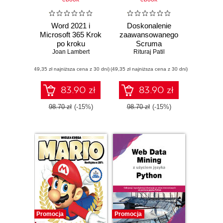
Word 2021 i
Doskonalenie
Microsoft 365 Krok
zaawansowanego
po kroku
Scruma
Joan Lambert
Rituraj Patil
(49,35 zł najniższa cena z 30 dni)
(49,35 zł najniższa cena z 30 dni)
83.90 zł
83.90 zł
98.70 zł
(-15%)
98.70 zł
(-15%)
Promocja
Promocja