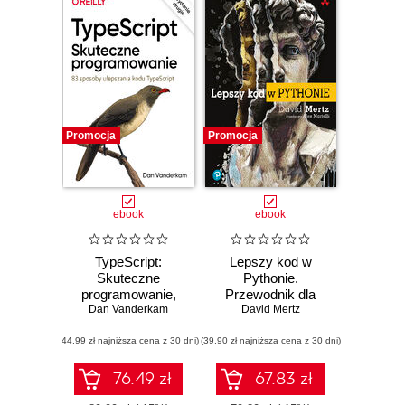
Promocja
Promocja
ebook
ebook
TypeScript:
Lepszy kod w
Skuteczne
Pythonie.
programowanie,
Przewodnik dla
Dan Vanderkam
wyd. II. 83
aspirujących
David Mertz
sposoby
ekspertów
(44,99 zł najniższa cena z 30 dni)
ulepszania kodu
(39,90 zł najniższa cena z 30 dni)
TypeScript
76.49 zł
67.83 zł