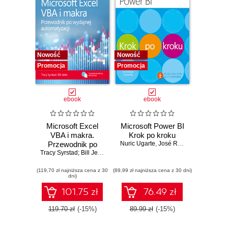
wydawniczą
ściśle związaną z
informatyką.
Komputerową
Nowość
Nowość
ofertę
Promocja
Promocja
wydawniczą
stanowią przede
wszystkim
ebook
ebook
tłumaczenia
książek takich
Microsoft Excel
Microsoft Power BI
wydawnictw jak
VBA i makra.
Krok po kroku
Przewodnik po
Nuric Ugarte
,
José Rafael Escalante
Microsoft Press i
wydajnej
Tracy Syrstad; Bill Jelen
innych brandów
automatyzacji
należących do
(119,70 zł najniższa cena z 30
(89,99 zł najniższa cena z 30 dni)
dni)
grupy Pearson,
101.75 zł
76.49 zł
O’Reilly, Wiley &
Sons, Packt
119.70 zł
(-15%)
89.99 zł
(-15%)
Publishing czy