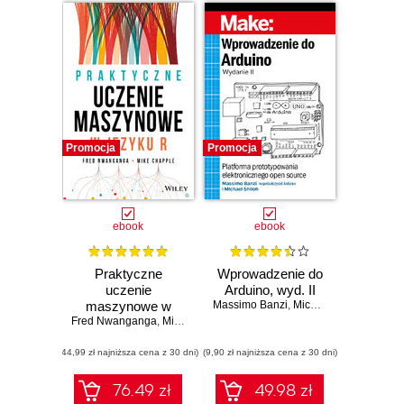
Promocja
Promocja
ebook
ebook
Praktyczne
Wprowadzenie do
uczenie
Arduino, wyd. II
maszynowe w
Massimo Banzi
,
Michael Shiloh
Fred Nwanganga
języku R
,
Mike Chapple
(44,99 zł najniższa cena z 30 dni)
(9,90 zł najniższa cena z 30 dni)
76.49 zł
49.98 zł