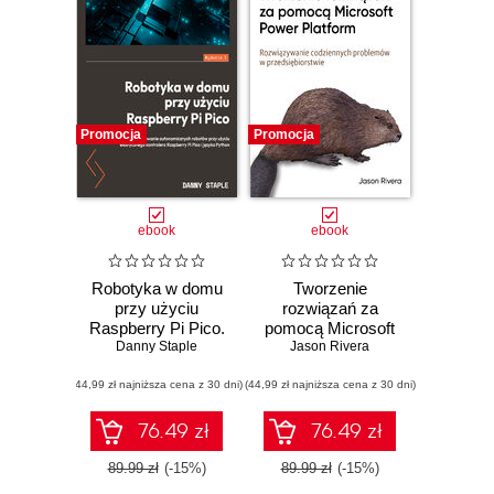
Promocja
Promocja
ebook
ebook
Robotyka w domu
Tworzenie
przy użyciu
rozwiązań za
Raspberry Pi Pico.
pomocą Microsoft
Danny Staple
Budowanie
Power Platform.
Jason Rivera
autonomicznych
Rozwiązywanie
(44,99 zł najniższa cena z 30 dni)
robotów przy
(44,99 zł najniższa cena z 30 dni)
codziennych
użyciu
problemów w
elastycznego
przedsiębiorstwie
76.49 zł
76.49 zł
kontrolera
Raspberry Pi Pico i
89.99 zł
(-15%)
89.99 zł
(-15%)
języka Python