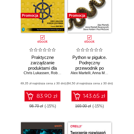
Promocja
Promocja
ebook
ebook
Praktyczne
Python w pigułce.
zarządzanie
Podręczny
produktami dla
przewodnik po
Chris Lukassen
właścicieli
,
Robbin Schuurman
Alex Martelli
wersjach 3.10 i
,
Anna Martelli Ravenscroft
produktu.
3.11
(49,35 zł najniższa cena z 30 dni)
POSTAWY
(84,50 zł najniższa cena z 30 dni)
PROFESJONALNEGO
WŁAŚCICIELA
83.90 zł
143.65 zł
PRODUKTU
PROWADZĄCE
98.70 zł
(-15%)
169.00 zł
(-15%)
DO SUKCESU
TWORZONYCH
PRODUKTÓW