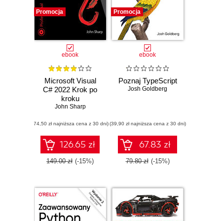
Promocja
Promocja
ebook
ebook
Microsoft Visual
Poznaj TypeScript
C# 2022 Krok po
Josh Goldberg
kroku
John Sharp
(74,50 zł najniższa cena z 30 dni)
(39,90 zł najniższa cena z 30 dni)
126.65 zł
67.83 zł
149.00 zł
(-15%)
79.80 zł
(-15%)