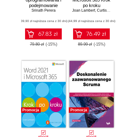
podejmowanie
po kroku
Srinath Perera
decyzji:
Joan Lambert
,
Curtis Frye
Wykorzystywanie
(39,90 zł najniższa cena z 30 dni)
przywództwa,
(44,99 zł najniższa cena z 30 dni)
technologii i
zarządzania
67.83 zł
76.49 zł
produktem do
budowy świetnych
79.80 zł
(-15%)
89.99 zł
(-15%)
produktów
Promocja
Promocja
ebook
ebook