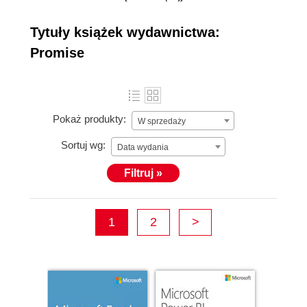
90, świadcząc
szeroko
więcej »
Tytuły książek wydawnictwa:
rozumiane usługi
Promise
w zakresie
informatyzacji
firm. Promise
specjalizuje się w
Pokaż produkty:
W sprzedaży
dostarczaniu
narzędzi głównie
Sortuj wg:
Data wydania
Microsoft oraz
Filtruj »
jest
dystrybutorem w
Polsce wielu
1
2
>
anglojęzycznych
wydawnictw o
tematyce IT.
Ponadto w 1998 r.
firma uruchomiła
działalność