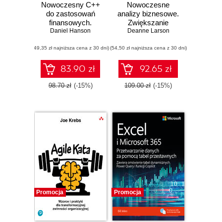
Nowoczesny C++
Nowoczesne
do zastosowań
analizy biznesowe.
finansowych.
Zwiększanie
Daniel Hanson
Podstawy
wartości danych
Deanne Larson
programowania
przy użyciu
(49,35 zł najniższa cena z 30 dni)
ilościowego
(54,50 zł najniższa cena z 30 dni)
Pythona i R
83.90 zł
92.65 zł
98.70 zł
(-15%)
109.00 zł
(-15%)
Promocja
Promocja