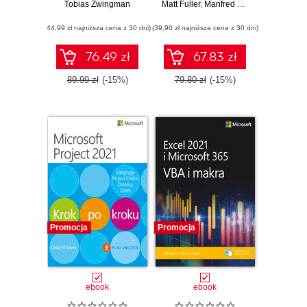
Tobias Zwingman
sztuczną
Matt Fuller
dowolnym
,
Manfred Moser
,
Martin Trav
inteligencją.
magazynie i w
(44,99 zł najniższa cena z 30 dni)
Ulepszanie
(39,90 zł najniższa cena z 30 dni)
dowolnym
prognoz i
środowisku
podejmowania
76.49 zł
67.83 zł
decyzji za pomocą
uczenia
89.99 zł
(-15%)
79.80 zł
(-15%)
maszynowego
Promocja
Promocja
ebook
ebook