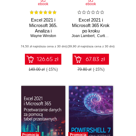
ebook
ebook
Excel 2021 i
Excel 2021 i
Microsoft 365.
Microsoft 365 Krok
Analiza i
po kroku
modelowanie
Wayne Winston
Joan Lambert
,
Curtis Frye
danych
(74,50 zł najniższa cena z 30 dni)
biznesowych
(39,90 zł najniższa cena z 30 dni)
126.65 zł
67.83 zł
149.00 zł
(-15%)
79.80 zł
(-15%)
Promocja
Promocja