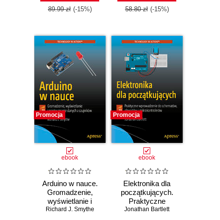
89.99 zł
(-15%)
58.80 zł
(-15%)
Promocja
Promocja
ebook
ebook
Arduino w nauce.
Elektronika dla
Gromadzenie,
początkujących.
wyświetlanie i
Praktyczne
Richard J. Smythe
przetwarzanie
wprowadzenie do
Jonathan Bartlett
danych z
schematów,