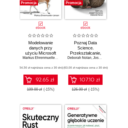
Promocja
Promocja
ebook
ebook
Modelowanie
Poznaj Data
danych przy
Science.
użyciu Microsoft
Przekształcanie,
Power BI
Markus Ehrenmueller-Jensen
Deborah Nolan
eksplorowanie,
,
Joseph Gonzalez
,
Sam
wizualizacja i
(54,50 zł najniższa cena z 30 dni)
(63,00 zł najniższa cena z 30 dni)
modelowanie
danych w Pythonie
92.65 zł
107.10 zł
109.00 zł
(-15%)
126.00 zł
(-15%)