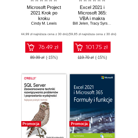
Microsoft Project
Excel 2021 i
2021 Krok po
Microsoft 365:
kroku
VBA i makra
Cindy M. Lewis
Bill Jelen
,
Tracy Syrstad
(44,99 zł najniższa cena z 30 dni)
(59,85 zł najniższa cena z 30 dni)
76.49 zł
101.75 zł
89.99 zł
(-15%)
119.70 zł
(-15%)
Promocja
Promocja