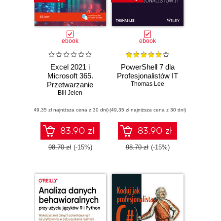
ebook
ebook
Excel 2021 i
PowerShell 7 dla
Microsoft 365.
Profesjonalistów IT
Przetwarzanie
Thomas Lee
danych za pomocą
Bill Jelen
tabel
(49,35 zł najniższa cena z 30 dni)
przestawnych
(49,35 zł najniższa cena z 30 dni)
83.90 zł
83.90 zł
98.70 zł
(-15%)
98.70 zł
(-15%)