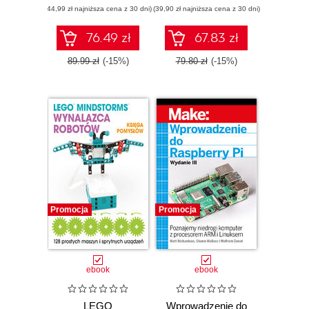
(44,99 zł najniższa cena z 30 dni)
czujników
(39,90 zł najniższa cena z 30 dni)
obwodów i
mikrokontrolerów
76.49 zł
67.83 zł
89.99 zł
(-15%)
79.80 zł
(-15%)
Promocja
Promocja
ebook
ebook
LEGO
Wprowadzenie do