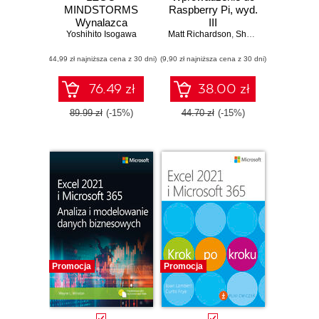
MINDSTORMS
Raspberry Pi, wyd.
Wynalazca
III
Robotów - Księga
Yoshihito Isogawa
Matt Richardson
,
Shawn Wallace
,
Wolf
pomysłów
(44,99 zł najniższa cena z 30 dni)
(9,90 zł najniższa cena z 30 dni)
76.49 zł
38.00 zł
89.99 zł
(-15%)
44.70 zł
(-15%)
Promocja
Promocja