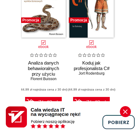
Promocja
Promocja
ebook
ebook
Analiza danych
Koduj jak
behawioralnych
profesjonalista C#
przy użyciu
Jort Rodenburg
języków R i Python
Florent Buisson
(44,99 zł najniższa cena z 30 dni)
(44,99 zł najniższa cena z 30 dni)
76.49 zł
76.49 zł
89.99 zł
(-15%)
89.99 zł
(-15%)