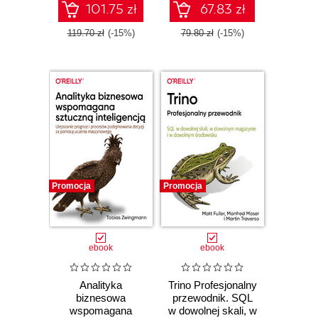
101.75 zł
67.83 zł
119.70 zł
(-15%)
79.80 zł
(-15%)
Promocja
Promocja
ebook
ebook
Analityka
Trino Profesjonalny
biznesowa
przewodnik. SQL
wspomagana
w dowolnej skali, w