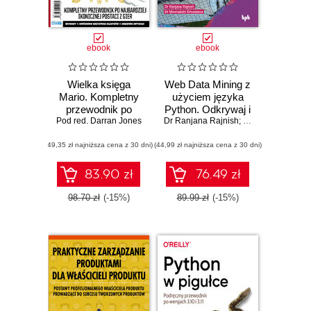
ebook
ebook
Wielka księga
Web Data Mining z
Mario. Kompletny
użyciem języka
przewodnik po
Python. Odkrywaj i
Pod red. Darran Jones
najbardziej
wyodrębniaj
Dr Ranjana Rajnish; Dr Meenakshi Srivastava
ikonicznej postaci
informacje ze stron
(49,35 zł najniższa cena z 30 dni)
z gier
(44,99 zł najniższa cena z 30 dni)
internetowych za
pomocą języka
Python
83.90 zł
76.49 zł
98.70 zł
(-15%)
89.99 zł
(-15%)