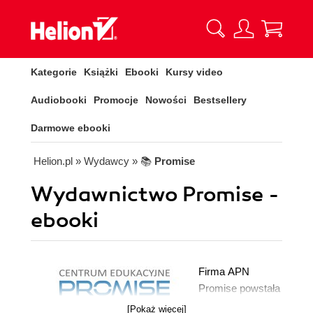
Kategorie
Książki
Ebooki
Kursy video
Audiobooki
Promocje
Nowości
Bestsellery
Darmowe ebooki
Helion.pl
» Wydawcy
» 📚
Promise
Wydawnictwo Promise -
ebooki
Firma APN
Promise powstała
na początku lat
[Pokaż więcej]