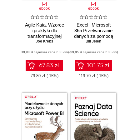
ebook
ebook
Agile Kata. Wzorce
Excel i Microsoft
i praktyki dla
365 Przetwarzanie
transformacyjnej
danych za pomocą
zwinności
Joe Krebs
Bill Jelen
tabel
organizacyjnej
przestawnych.
(39,90 zł najniższa cena z 30 dni)
(59,85 zł najniższa cena z 30 dni)
Zawiera omówienie
tabel
dynamicznych,
67.83 zł
101.75 zł
Power Query i
funkcji Copilot
79.80 zł
(-15%)
119.70 zł
(-15%)