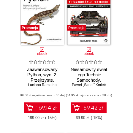
Promocja
Promocja
ebook
ebook
Zaawansowany
Niesamowity świat
Python, wyd. 2.
Lego Technic.
Przejrzyste,
Samochody,
Luciano Ramalho
zwięzłe i
ciężarówki, roboty i
Paweł „Sariel” Kmieć
efektywne
jeszcze więcej!
(99,50 zł najniższa cena z 30 dni)
programowanie
(34,95 zł najniższa cena z 30 dni)
169.14 zł
59.42 zł
199.00 zł
(-15%)
69.90 zł
(-15%)