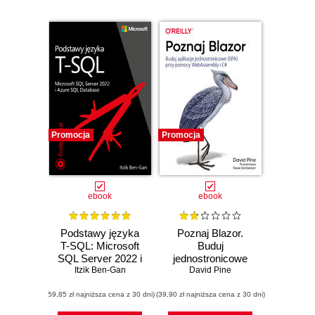
Promocja
Promocja
ebook
ebook
Podstawy języka
Poznaj Blazor.
T-SQL: Microsoft
Buduj
SQL Server 2022 i
jednostronicowe
Azure SQL
Itzik Ben-Gan
aplikacje przy
David Pine
Database
pomocy
(59,85 zł najniższa cena z 30 dni)
(39,90 zł najniższa cena z 30 dni)
WebAssembly i C#