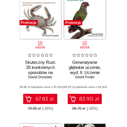
Promocja
Promocja
ebook
ebook
Skuteczny Rust.
Generatywne
35 konkretnych
głębokie uczenie,
sposobów na
wyd. II. Uczenie
ulepszenie kodu w
David Drysdale
maszyn, jak
David Foster
języku Rust
malować, pisać,
(39,90 zł najniższa cena z 30 dni)
(49,35 zł najniższa cena z 30 dni)
komponować i
grać
67.83 zł
83.90 zł
79.80 zł
(-15%)
98.70 zł
(-15%)