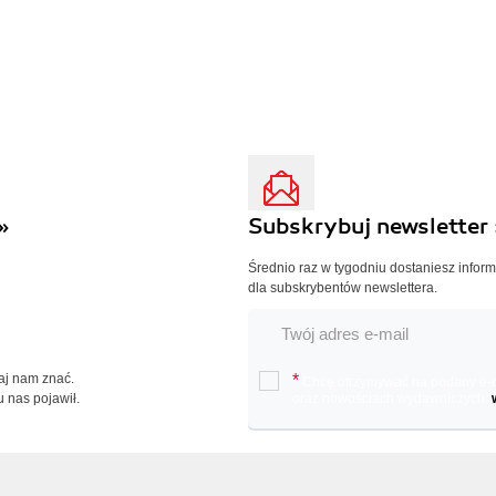
»
Subskrybuj newsletter 
Średnio raz w tygodniu dostaniesz infor
dla subskrybentów newslettera.
Daj nam znać.
*
Chcę otrzymywać na podany e-ma
u nas pojawił.
oraz nowościach wydawniczych.