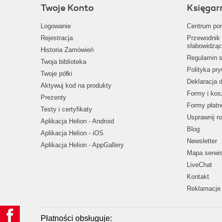
Twoje Konto
Księgar
Logowanie
Centrum po
Rejestracja
Przewodnik 
słabowidząc
Historia Zamówień
Regulamin s
Twoja biblioteka
Polityka pr
Twoje półki
Deklaracja 
Aktywuj kod na produkty
Formy i kos
Prezenty
Formy płatn
Testy i certyfikaty
Usprawnij 
Aplikacja Helion - Android
Blog
Aplikacja Helion - iOS
Newsletter
Aplikacja Helion - AppGallery
Mapa serwi
LiveChat
Kontakt
Reklamacje 
Płatności obsługuje: