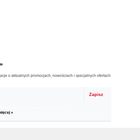
»
macje o aktualnych promocjach, nowościach i specjalnych ofertach
Zapisz
il informacje o zniżkach, promocjach
więcej »