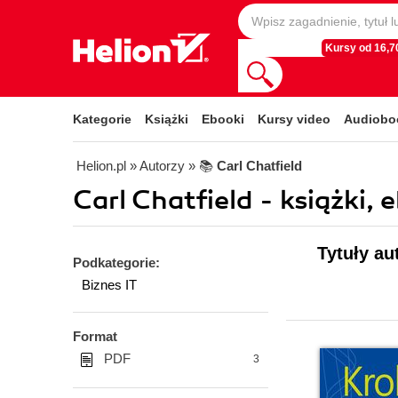
Kursy od 16,70
Kategorie
Książki
Ebooki
Kursy video
Audiobo
Helion.pl
» Autorzy
» 📚
Carl Chatfield
Carl Chatfield - książki, 
Tytuły au
Podkategorie:
Biznes IT
Format
PDF
3