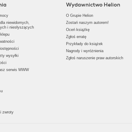
nia
Wydawnictwo Helion
mocy
O Grupie Helion
dla niewidomych,
Zostań naszym autorem!
ych i niesłyszących
Oceń książkę
klepu
Zgłoś erratę
ywatności
Przykłady do książek
dostępności
Nagrody i wyróżnienia
zty wysyłki
Zgłoś naruszenie praw autorskich
ości
nasz serwis WWW
su
i zwroty