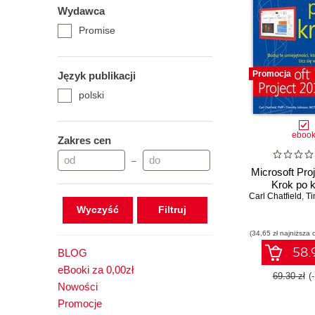
Wydawca
Promise
Promocja
Język publikacji
polski
eboo
Zakres cen
–
Microsoft Pro
Krok po 
Carl Chatfield
,
Tim
Wyczyść
(34,65 zł najniższa 
58.9
BLOG
eBooki za 0,00zł
69.30 zł
(
Nowości
Promocje