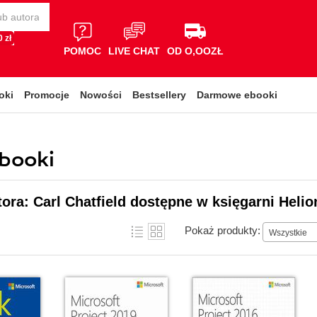
 zł
POMOC
LIVE CHAT
OD O,OOZŁ
oki
Promocje
Nowości
Bestsellery
Darmowe ebooki
ebooki
tora: Carl Chatfield dostępne w księgarni Helio
Pokaż produkty:
Wszystkie