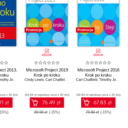
Promocja
Promocja
k
ebook
ebook
ject 2013.
Microsoft Project 2019
Microsoft Project 2016
kroku
Krok po kroku
Krok po kroku
othy Johnson
Cindy Lewis
,
Carl Chatfield
,
Timothy Johnson
Carl Chatfield
,
Timothy Johnson
cena z 30 dni)
(44,99 zł najniższa cena z 30 dni)
(39,90 zł najniższa cena z 30 dni)
1 zł
76.49 zł
67.83 zł
-15%)
89.99 zł
(-15%)
79.80 zł
(-15%)