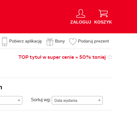
ZALOGUJ
KOSZYK
Pobierz aplikację
Bony
Podaruj prezent
TOP tytuł w super cenie » 50% taniej
n
Data wydania
Sortuj wg:
Data wydania