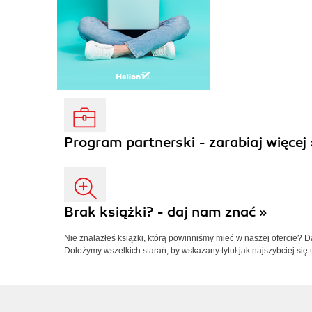
Program partnerski - zarabiaj więcej 
Brak książki? - daj nam znać »
Nie znalazłeś książki, którą powinniśmy mieć w naszej ofercie? 
Dołożymy wszelkich starań, by wskazany tytuł jak najszybciej się 