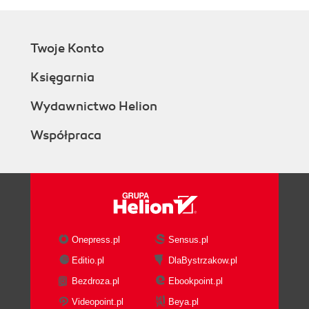
Twoje Konto
Księgarnia
Wydawnictwo Helion
Współpraca
Onepress.pl
Sensus.pl
Editio.pl
DlaBystrzakow.pl
Bezdroza.pl
Ebookpoint.pl
Videopoint.pl
Beya.pl