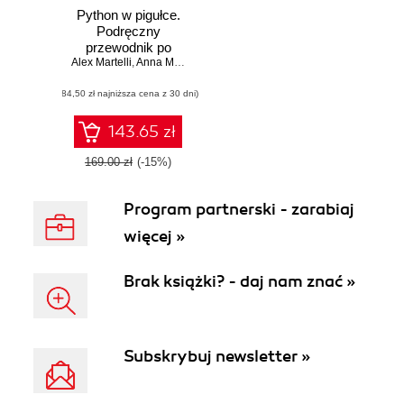
Python w pigułce.
Podręczny
przewodnik po
Alex Martelli
wersjach 3.10 i
,
Anna Martelli Ravenscroft
,
Steve Holden
,
Paul McGuir
3.11
(84,50 zł najniższa cena z 30 dni)
143.65 zł
169.00 zł
(-15%)
Program partnerski - zarabiaj
więcej »
Brak książki? - daj nam znać »
Subskrybuj newsletter »