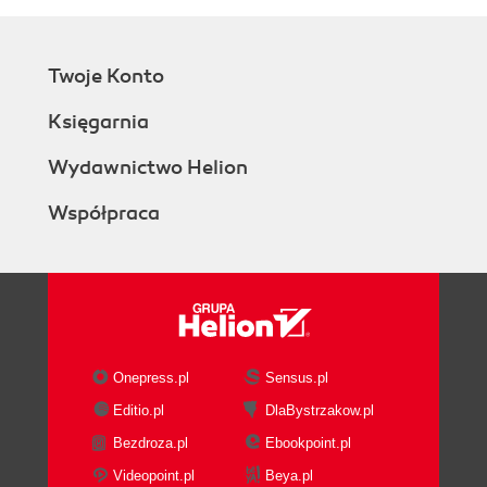
Twoje Konto
Księgarnia
Wydawnictwo Helion
Współpraca
Onepress.pl
Sensus.pl
Editio.pl
DlaBystrzakow.pl
Bezdroza.pl
Ebookpoint.pl
Videopoint.pl
Beya.pl