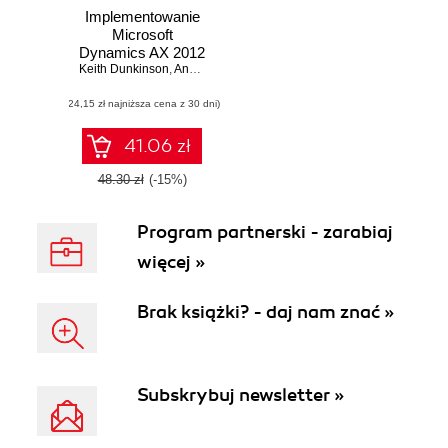
Implementowanie
Microsoft
Dynamics AX 2012
Keith Dunkinson
za pomocą Sure
,
Andrew Birch
Step 2012
(24,15 zł najniższa cena z 30 dni)
41.06 zł
48.30 zł
(-15%)
Program partnerski - zarabiaj
więcej »
Brak książki? - daj nam znać »
Subskrybuj newsletter »