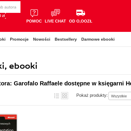
 zł
POMOC
LIVE CHAT
OD O,OOZŁ
oki
Promocje
Nowości
Bestsellery
Darmowe ebooki
ki, ebooki
tora: Garofalo Raffaele dostępne w księgarni H
Pokaż produkty:
Wszystkie