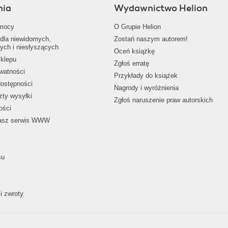
nia
Wydawnictwo Helion
mocy
O Grupie Helion
dla niewidomych,
Zostań naszym autorem!
ych i niesłyszących
Oceń książkę
klepu
Zgłoś erratę
ywatności
Przykłady do książek
dostępności
Nagrody i wyróżnienia
zty wysyłki
Zgłoś naruszenie praw autorskich
ości
nasz serwis WWW
su
i zwroty