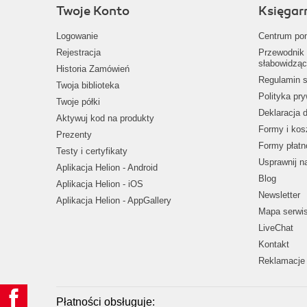
Twoje Konto
Księgar
Logowanie
Centrum po
Rejestracja
Przewodnik 
słabowidząc
Historia Zamówień
Regulamin s
Twoja biblioteka
Polityka pr
Twoje półki
Deklaracja 
Aktywuj kod na produkty
Formy i kos
Prezenty
Formy płatn
Testy i certyfikaty
Usprawnij 
Aplikacja Helion - Android
Blog
Aplikacja Helion - iOS
Newsletter
Aplikacja Helion - AppGallery
Mapa serwi
LiveChat
Kontakt
Reklamacje 
Płatności obsługuje: