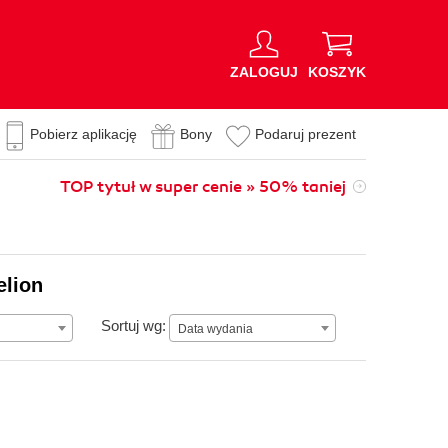
ZALOGUJ
KOSZYK
Pobierz aplikację
Bony
Podaruj prezent
TOP tytuł w super cenie » 50% taniej
elion
Data wydania
Sortuj wg:
Data wydania