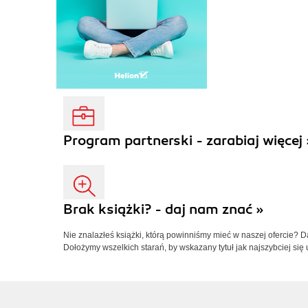
Program partnerski - zarabiaj więcej 
Brak książki? - daj nam znać »
Nie znalazłeś książki, którą powinniśmy mieć w naszej ofercie? 
Dołożymy wszelkich starań, by wskazany tytuł jak najszybciej się 