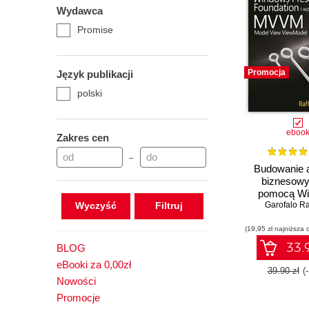
Wydawca
Promise
Promocja
Język publikacji
polski
eboo
Zakres cen
–
Budowanie a
biznesowy
pomocą W
Wyczyść
Garofalo Ra
Presenta
Foundation 
(19,95 zł najniższa 
Model View
33.9
BLOG
eBooki za 0,00zł
39.90 zł
(
Nowości
Promocje