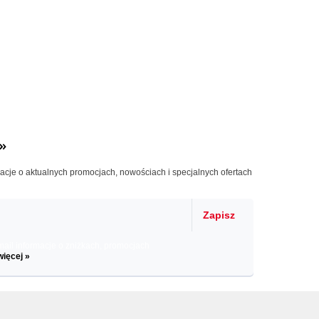
»
macje o aktualnych promocjach, nowościach i specjalnych ofertach
Zapisz
il informacje o zniżkach, promocjach
więcej »