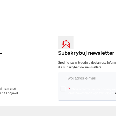
»
Subskrybuj newsletter 
Średnio raz w tygodniu dostaniesz infor
dla subskrybentów newslettera.
Daj nam znać.
*
Chcę otrzymywać na podany e-ma
u nas pojawił.
oraz nowościach wydawniczych.