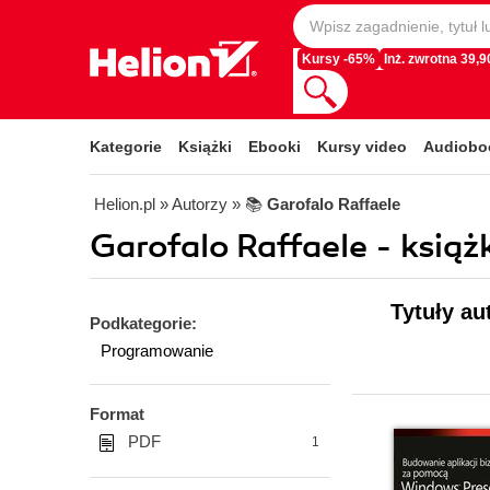
Kursy -65%
Inż. zwrotna 39,90
Kategorie
Książki
Ebooki
Kursy video
Audiobo
Helion.pl
» Autorzy
» 📚
Garofalo Raffaele
Garofalo Raffaele - książ
Tytuły au
Podkategorie:
Programowanie
Format
PDF
1