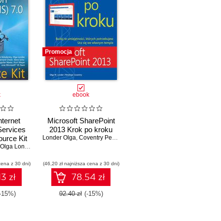
Promocja
k
ebook
nternet
Microsoft SharePoint
Services
2013 Krok po kroku
ource Kit
Londer Olga
,
Coventry Penelope
Olga Londer
,
Brett Hill
,
Bernard Team
cena z 30 dni)
(46,20 zł najniższa cena z 30 dni)
13 zł
78.54 zł
(-15%)
92.40 zł
(-15%)