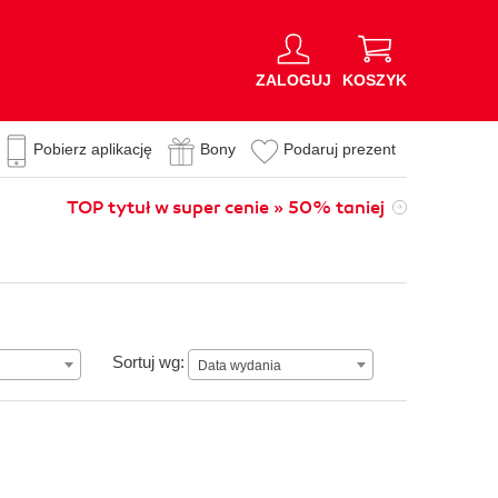
ZALOGUJ
KOSZYK
Pobierz aplikację
Bony
Podaruj prezent
TOP tytuł w super cenie » 50% taniej
Data wydania
Sortuj wg:
Data wydania