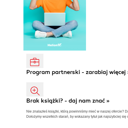
Program partnerski - zarabiaj więcej 
Brak książki? - daj nam znać »
Nie znalazłeś książki, którą powinniśmy mieć w naszej ofercie? 
Dołożymy wszelkich starań, by wskazany tytuł jak najszybciej się 