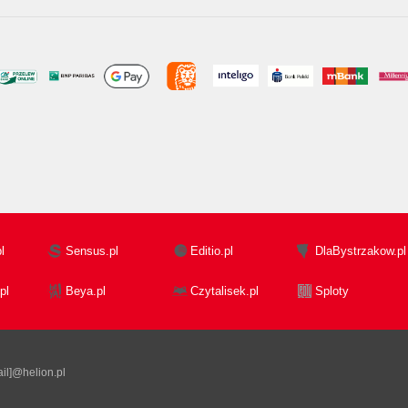
l
Sensus.pl
Editio.pl
DlaBystrzakow.pl
pl
Beya.pl
Czytalisek.pl
Sploty
il]@helion.pl