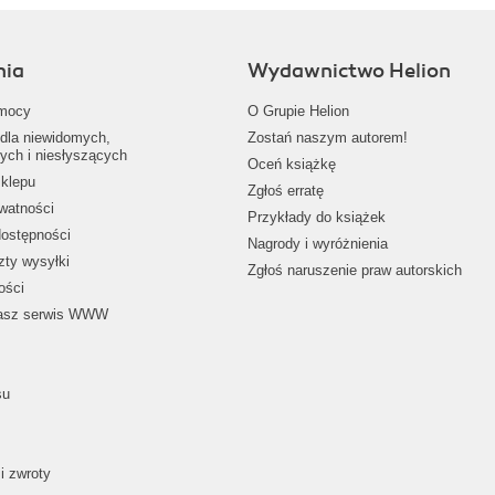
nia
Wydawnictwo Helion
mocy
O Grupie Helion
dla niewidomych,
Zostań naszym autorem!
ych i niesłyszących
Oceń książkę
klepu
Zgłoś erratę
ywatności
Przykłady do książek
dostępności
Nagrody i wyróżnienia
zty wysyłki
Zgłoś naruszenie praw autorskich
ości
nasz serwis WWW
su
i zwroty