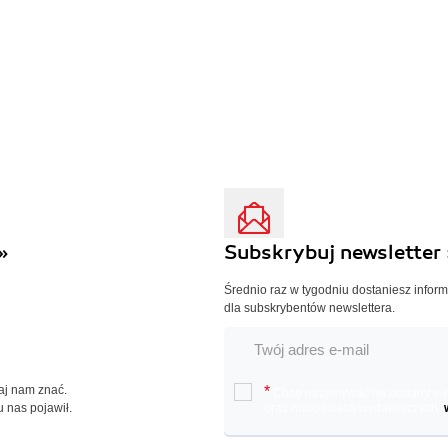
»
Subskrybuj newsletter 
Średnio raz w tygodniu dostaniesz infor
dla subskrybentów newslettera.
Daj nam znać.
*
Chcę otrzymywać na podany e-ma
u nas pojawił.
oraz nowościach wydawniczych.