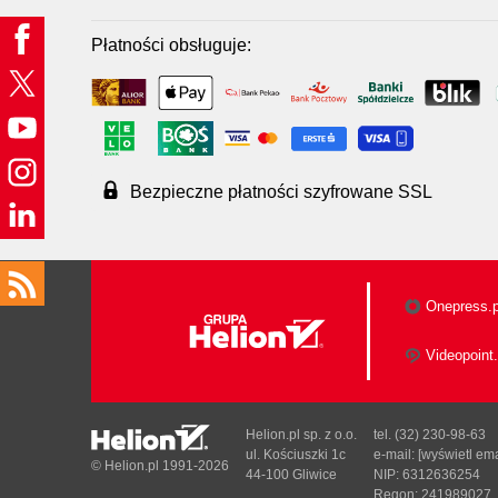
Płatności obsługuje:
Bezpieczne płatności szyfrowane SSL
Onepress.p
Videopoint.
Helion.pl sp. z o.o.
tel. (32) 230-98-63
ul. Kościuszki 1c
e-mail:
[wyświetl ema
© Helion.pl 1991-2026
44-100 Gliwice
NIP: 6312636254
Regon: 241989027