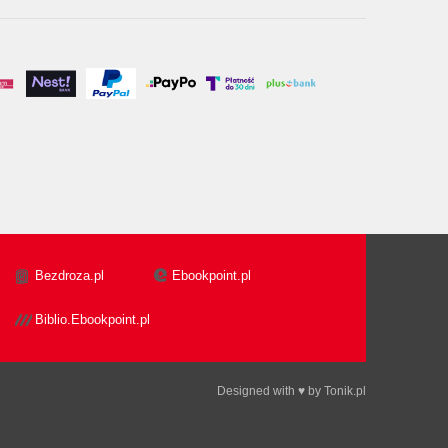
Bezdroza.pl
Ebookpoint.pl
Biblio.Ebookpoint.pl
Designed with ♥ by
Tonik.pl