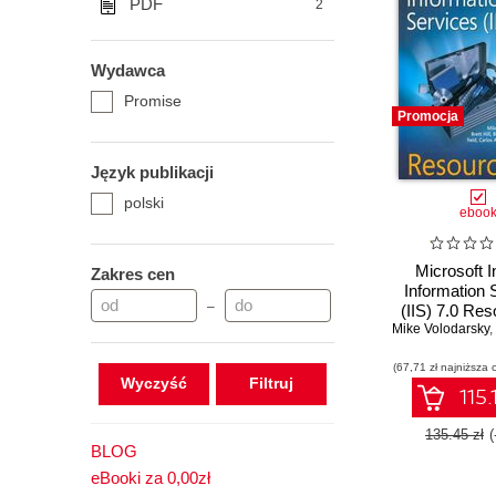
PDF
2
Wydawca
Promise
Promocja
Język publikacji
polski
eboo
Microsoft I
Zakres cen
Information 
–
(IIS) 7.0 Res
Mike Volodarsky
,
(67,71 zł najniższa 
Wyczyść
115.
135.45 zł
BLOG
eBooki za 0,00zł