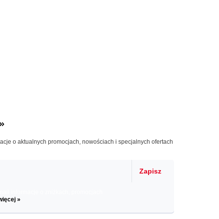
»
macje o aktualnych promocjach, nowościach i specjalnych ofertach
Zapisz
il informacje o zniżkach, promocjach
więcej »