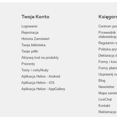
Twoje Konto
Księgar
Logowanie
Centrum po
Rejestracja
Przewodnik 
słabowidząc
Historia Zamówień
Regulamin s
Twoja biblioteka
Polityka pr
Twoje półki
Deklaracja 
Aktywuj kod na produkty
Formy i kos
Prezenty
Formy płatn
Testy i certyfikaty
Usprawnij 
Aplikacja Helion - Android
Blog
Aplikacja Helion - iOS
Newsletter
Aplikacja Helion - AppGallery
Mapa serwi
LiveChat
Kontakt
Reklamacje 