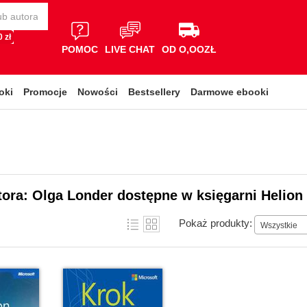
 zł
POMOC
LIVE CHAT
OD O,OOZŁ
oki
Promocje
Nowości
Bestsellery
Darmowe ebooki
tora: Olga Londer dostępne w księgarni Helion
Pokaż produkty:
Wszystkie