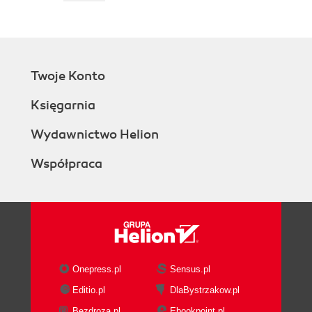
Twoje Konto
Księgarnia
Wydawnictwo Helion
Współpraca
Onepress.pl
Sensus.pl
Editio.pl
DlaBystrzakow.pl
Bezdroza.pl
Ebookpoint.pl