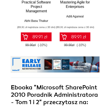
Practical Software
Mastering Agile for
Ma
Project
Enterprises
Micros
Management
ShareP
A com
Aditi Agarwal
to 
Abhi Basu Thakur
Rod
orga
(89,91 zł najniższa cena z 30 dni)
(89,91 zł najniższa cena z 30 dni)
(76,49 zł naj
effic
Micro
89.91 zł
89.91 zł
real-wo
99.90zł
(-10%)
99.90zł
(-10%)
84.9
Ebooka
"Microsoft SharePoint
2010 Poradnik Administratora
- Tom 1 i 2"
przeczytasz na: