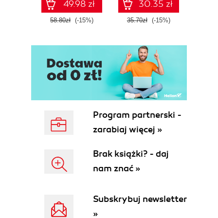
49.98 zł
30.35 zł
58.80zł
(-15%)
35.70zł
(-15%)
37.8
Program partnerski -
zarabiaj więcej »
Brak książki? - daj
nam znać »
Subskrybuj newsletter
»