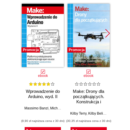
Promocja
Promocja
Promocj
ebook
ebook
Wprowadzenie do
Make: Drony dla
Ostra
Arduino, wyd. II
początkujących.
kuli
Konstrukcja i
Ubera 
dostosowanie
na
Massimo Banzi
,
Michael Shiloh
własnego
Kilby Terry
,
Kilby Belinda
Adam
quadcoptera
(9,90 zł najniższa cena z 30 dni)
(30,35 zł najniższa cena z 30 dni)
(9,90 zł najn