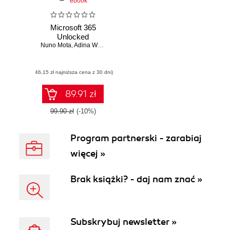
ebook
Microsoft 365
Unlocked
Nuno Mota
,
Adina Waffenschmidt
(46,15 zł najniższa cena z 30 dni)
89.91 zł
99.90 zł
(-10%)
Program partnerski - zarabiaj
więcej »
Brak książki? - daj nam znać »
Subskrybuj newsletter »