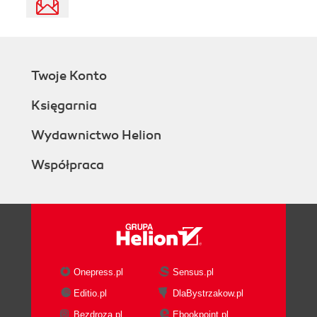
Twoje Konto
Księgarnia
Wydawnictwo Helion
Współpraca
Onepress.pl
Sensus.pl
Editio.pl
DlaBystrzakow.pl
Bezdroza.pl
Ebookpoint.pl