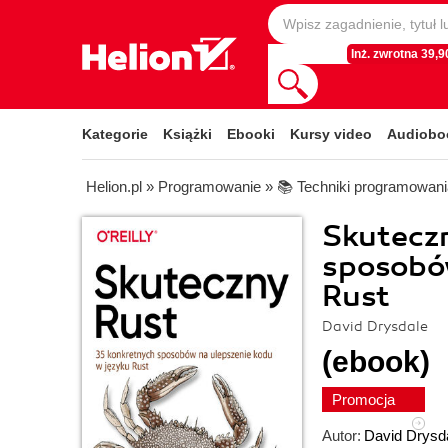
Inż. zwrotna 39,90
Kategorie
Książki
Ebooki
Kursy video
Audiobo
Helion.pl
»
Programowanie
»
📚 Techniki programowani
Skuteczn
sposobów
Rust
David Drysdale
(ebook)
Promocja
Autor:
David Drysd