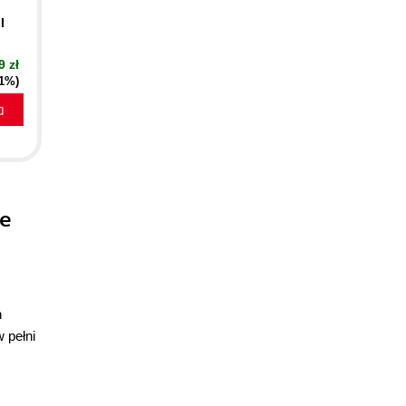
I
9 zł
21%)
a
ie
h
 pełni