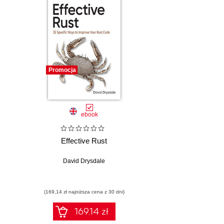
Promocja
ebook
Effective Rust
David Drysdale
(169,14 zł najniższa cena z 30 dni)
169.14 zł