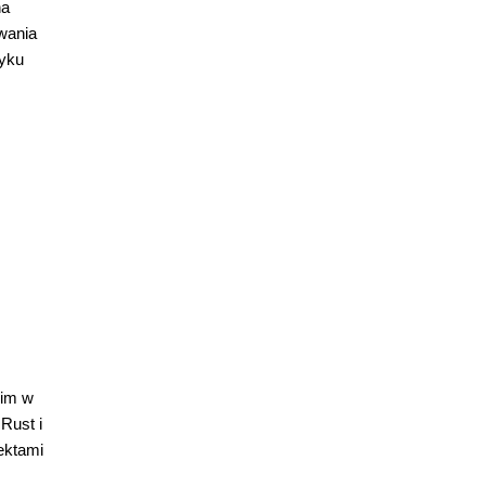
na
wania
zyku
kim w
Rust i
jektami