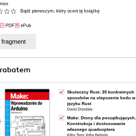
mise
Bądź pierwszym, który oceni tę książkę
PDF
ePub
j fragment
 rabatem
Skuteczny Rust. 35 konkretnych
sposobów na ulepszenie kodu w
języku Rust
David Drysdale
Make: Drony dla początkujących.
Konstrukcja i dostosowanie
własnego quadcoptera
Kilby Terry
,
Kilby Belinda