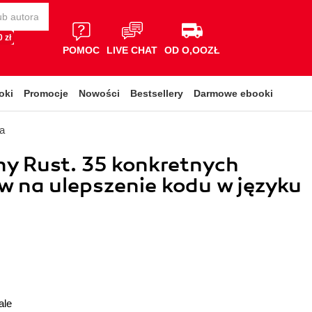
 zł
POMOC
LIVE CHAT
OD O,OOZŁ
oki
Promocje
Nowości
Bestsellery
Darmowe ebooki
a
y Rust. 35 konkretnych
 na ulepszenie kodu w języku
ale