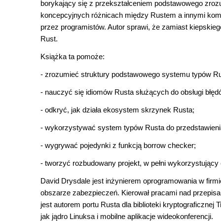
borykający się z przekształceniem podstawowego zrozum
koncepcyjnych różnicach między Rustem a innymi kompi
przez programistów. Autor sprawi, że zamiast kiepskie
Rust.
Książka ta pomoże:
- zrozumieć struktury podstawowego systemu typów Ru
- nauczyć się idiomów Rusta służących do obsługi błędów
- odkryć, jak działa ekosystem skrzynek Rusta;
- wykorzystywać system typów Rusta do przedstawienia
- wygrywać pojedynki z funkcją borrow checker;
- tworzyć rozbudowany projekt, w pełni wykorzystujący
David Drysdale
jest inżynierem oprogramowania w firmi
obszarze zabezpieczeń. Kierował pracami nad przepisa
jest autorem portu Rusta dla biblioteki kryptograficzne
jak jądro Linuksa i mobilne aplikacje wideokonferencji.