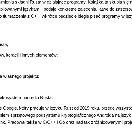
ienia składni Rusta w działające programy. Książka ta skupia się 
lowanymi językami i podaje konkretne zalecenia, łatwe do zastoso
go tłumaczenia z C++, wkrótce będziecie biegle pisać programy w ję
sta;
, iteracji i innych elementów;
 własnego projektu;
 ekosystem narzędzi Rusta.
e Google, który pracuje w języku Rust od 2019 roku, przede wszyst
niem sprzętowego podsystemu kryptograficznego Androida na język 
j Tink. Pracował także w C/C++ i Go oraz nad tak zróżnicowanymi pro