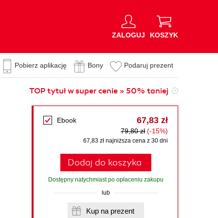
ZALOGUJ
KOSZYK
Pobierz aplikację
Bony
Podaruj prezent
TOP tytuł w super cenie » 50% taniej
67,83 zł
Ebook
79,80 zł
(-15%)
67,83 zł najniższa cena z 30 dni
Dodaj do koszyka
Dostępny natychmiast po opłaceniu zakupu
lub
Kup na prezent