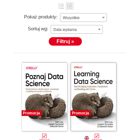
Pokaż produkty:
Wszystkie
Sortuj wg:
Data wydania
Filtruj »
Promocja
Promocja