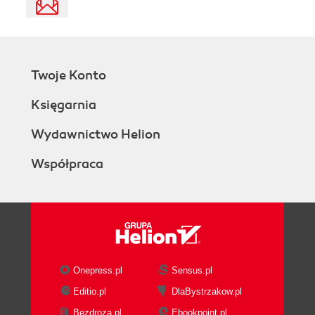
Twoje Konto
Księgarnia
Wydawnictwo Helion
Współpraca
Onepress.pl
Sensus.pl
Editio.pl
DlaBystrzakow.pl
Bezdroza.pl
Ebookpoint.pl