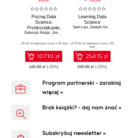
ebook
ebook
Poznaj Data
Learning Data
Science.
Science
Przekształcanie,
Sam Lau
,
Joseph Gonzalez
,
Deborah 
Deborah Nolan
eksplorowanie,
,
Joseph Gonzalez
,
Sam Lau
wizualizacja i
(63,00 zł najniższa cena z 30 dni)
modelowanie
(179,40 zł najniższa cena z 30
dni)
danych w Pythonie
107.10 zł
254.15 zł
126.00 zł
(-15%)
299.00 zł
(-15%)
Program partnerski - zarabiaj
więcej »
Brak książki? - daj nam znać »
Subskrybuj newsletter »