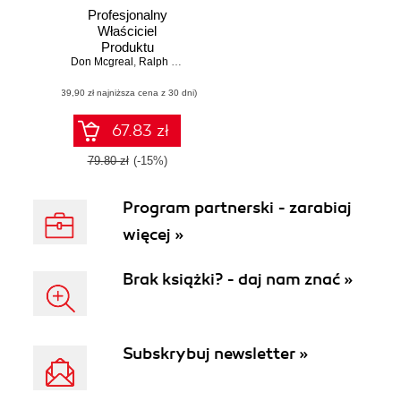
Profesjonalny
Właściciel
Produktu
Don Mcgreal
,
Ralph Jocham
(39,90 zł najniższa cena z 30 dni)
67.83 zł
79.80 zł
(-15%)
Program partnerski - zarabiaj
więcej »
Brak książki? - daj nam znać »
Subskrybuj newsletter »