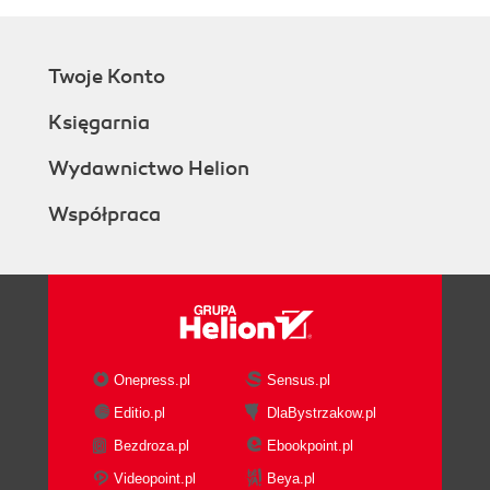
Twoje Konto
Księgarnia
Wydawnictwo Helion
Współpraca
Onepress.pl
Sensus.pl
Editio.pl
DlaBystrzakow.pl
Bezdroza.pl
Ebookpoint.pl
Videopoint.pl
Beya.pl