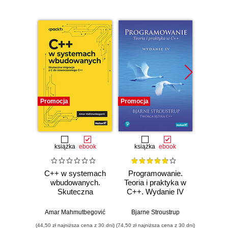
Promocja
Promocja
Bestselle
Promocj
książka
ebook
książka
ebook
ksią
C++ w systemach
Programowanie.
Opu
wbudowanych.
Teoria i praktyka w
Skuteczna
C++. Wydanie IV
Progr
migracja z C do
jęz
nowoczesnego
Wyd
Amar Mahmutbegović
Bjarne Stroustrup
Jerz
C++
pop
(44,50 zł najniższa cena z 30 dni)
(74,50 zł najniższa cena z 30 dni)
(124,50 zł 