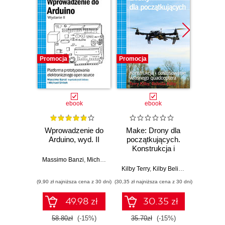
Promocja
Promocja
Promocj
ebook
ebook
Wprowadzenie do
Make: Drony dla
Ostra
Arduino, wyd. II
początkujących.
kuli
Konstrukcja i
Ubera 
dostosowanie
na
Massimo Banzi
,
Michael Shiloh
własnego
Kilby Terry
,
Kilby Belinda
Adam
quadcoptera
(9,90 zł najniższa cena z 30 dni)
(30,35 zł najniższa cena z 30 dni)
(9,90 zł najn
49.98 zł
30.35 zł
58.80zł
(-15%)
35.70zł
(-15%)
37.8