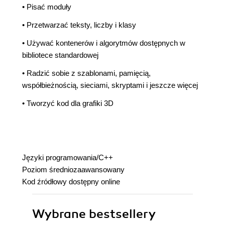
• Pisać moduły
• Przetwarzać teksty, liczby i klasy
• Używać kontenerów i algorytmów dostępnych w
bibliotece standardowej
• Radzić sobie z szablonami, pamięcią,
współbieżnością, sieciami, skryptami i jeszcze więcej
• Tworzyć kod dla grafiki 3D
Języki programowania/C++
Poziom średniozaawansowany
Kod
ź
ród
ł
owy dost
ę
pny online
Wybrane bestsellery