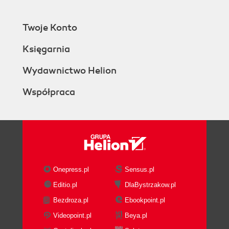
Twoje Konto
Księgarnia
Wydawnictwo Helion
Współpraca
Onepress.pl
Sensus.pl
Editio.pl
DlaBystrzakow.pl
Bezdroza.pl
Ebookpoint.pl
Videopoint.pl
Beya.pl