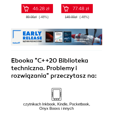
(k
46.28 zł
77.48 zł
89.00zł
(-48%)
149.00zł
(-48%)
249.0
Ebooka
"C++20 Biblioteka
techniczna. Problemy i
rozwiązania"
przeczytasz na:
czytnikach Inkbook, Kindle, Pocketbook,
Onyx Booxs i innych