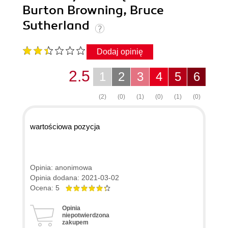
Burton Browning, Bruce
Sutherland
Dodaj opinię
2.5
1
2
3
4
5
6
(2)
(0)
(1)
(0)
(1)
(0)
wartościowa pozycja
Opinia: anonimowa
Opinia dodana: 2021-03-02
Ocena: 5
Opinia
niepotwierdzona
zakupem