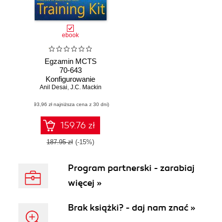
ebook
Egzamin MCTS
70-643
Konfigurowanie
Anil Desai
infrastruktury
,
J.C. Mackin
aplikacji w
(93,96 zł najniższa cena z 30 dni)
Windows Server
2008
159.76 zł
187.95 zł
(-15%)
Program partnerski - zarabiaj
więcej »
Brak książki? - daj nam znać »