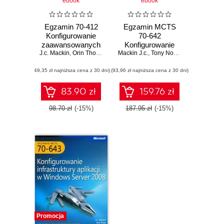
ebook
ebook
Egzamin 70-412
Egzamin MCTS
Konfigurowanie
70-642
zaawansowanych
Konfigurowanie
J.c. Mackin
usług Windows
,
Orin Thomas
Mackin J.c.
infrastruktury
,
Tony Northrup
Server 2012 R2
sieciowej Windows
(49,35 zł najniższa cena z 30 dni)
(93,96 zł najniższa cena z 30 dni)
Server 2008 R2
Training Kit
83.90 zł
159.76 zł
98.70 zł
(-15%)
187.95 zł
(-15%)
Promocja