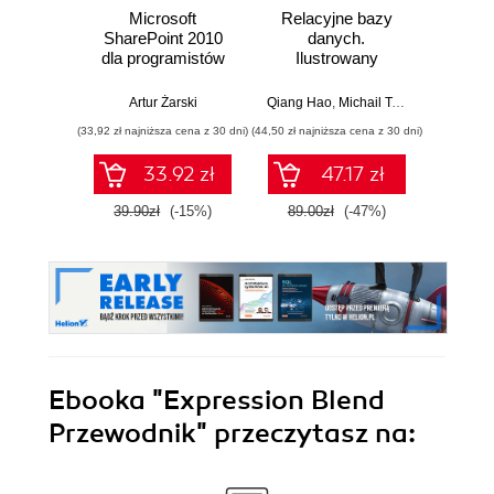
Microsoft
Relacyjne bazy
Refa
SharePoint 2010
danych.
do
dla programistów
Ilustrowany
Przew
przewodnik
po prz
arc
Artur Żarski
Qiang Hao
,
Michail Tsikerdekis
Alessand
monol
(33,92 zł najniższa cena z 30 dni)
(44,50 zł najniższa cena z 30 dni)
(44,50 zł naj
s
mod
33.92 zł
47.17 zł
mik
39.90zł
(-15%)
89.00zł
(-47%)
89.0
Ebooka
"Expression Blend
Przewodnik"
przeczytasz na: