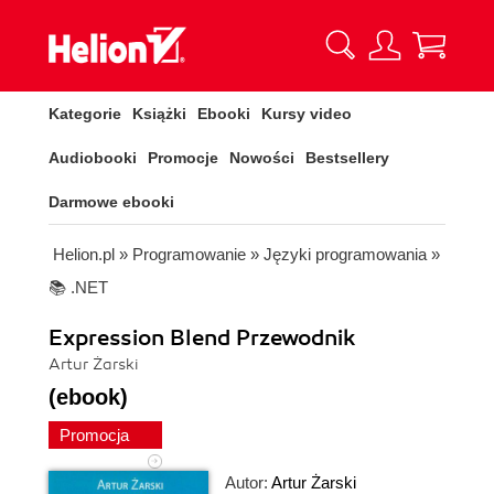
Kategorie
Książki
Ebooki
Kursy video
Audiobooki
Promocje
Nowości
Bestsellery
Darmowe ebooki
Helion.pl
»
Programowanie
»
Języki programowania
»
📚 .NET
Expression Blend Przewodnik
Artur Żarski
(ebook)
Promocja
Autor:
Artur Żarski