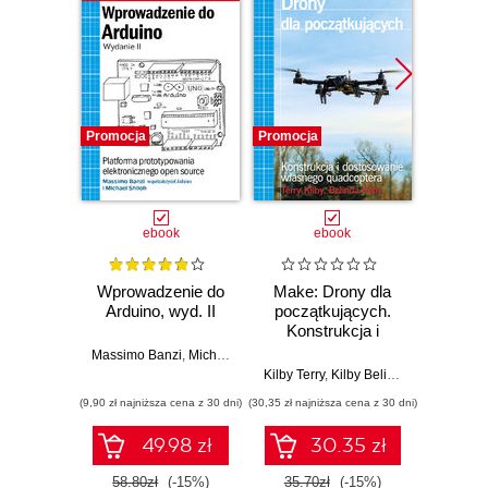
Promocja
Promocja
Promocj
ebook
ebook
Wprowadzenie do
Make: Drony dla
Ostra
Arduino, wyd. II
początkujących.
kuli
Konstrukcja i
Ubera 
dostosowanie
na
Massimo Banzi
,
Michael Shiloh
własnego
Kilby Terry
,
Kilby Belinda
Adam
quadcoptera
(9,90 zł najniższa cena z 30 dni)
(30,35 zł najniższa cena z 30 dni)
(9,90 zł najn
49.98 zł
30.35 zł
58.80zł
(-15%)
35.70zł
(-15%)
37.8