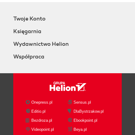
Twoje Konto
Księgarnia
Wydawnictwo Helion
Współpraca
Onepress.pl
Sensus.pl
Editio.pl
DlaBystrzakow.pl
Bezdroza.pl
Ebookpoint.pl
Videopoint.pl
Beya.pl