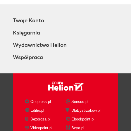
Twoje Konto
Księgarnia
Wydawnictwo Helion
Współpraca
Onepress.pl
Sensus.pl
Editio.pl
DlaBystrzakow.pl
Bezdroza.pl
Ebookpoint.pl
Videopoint.pl
Beya.pl