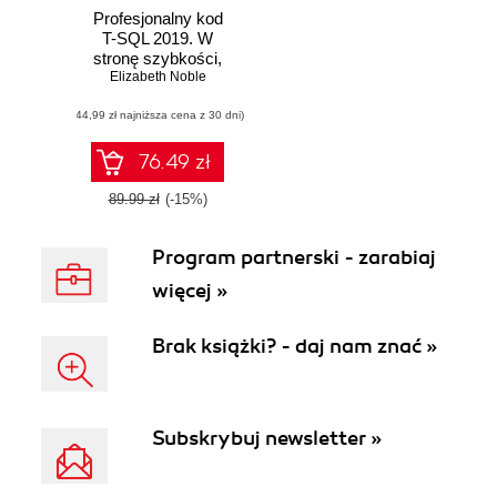
Profesjonalny kod
T-SQL 2019. W
stronę szybkości,
skalowalności i
Elizabeth Noble
standaryzacji
(44,99 zł najniższa cena z 30 dni)
rozwiązań dla SQL
Server
76.49 zł
89.99 zł
(-15%)
Program partnerski - zarabiaj
więcej »
Brak książki? - daj nam znać »
Subskrybuj newsletter »