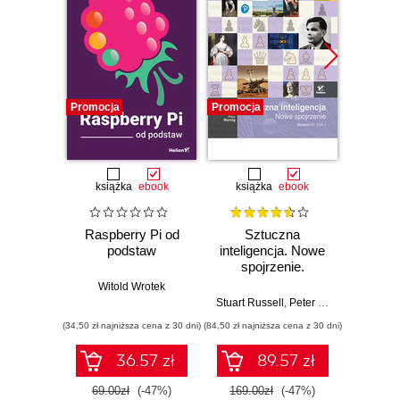
Promocja
Promocja
Promocj
książka
ebook
książka
ebook
ksią
Raspberry Pi od
Sztuczna
Al
podstaw
inteligencja. Nowe
sz
spojrzenie.
int
Wydanie IV. Tom 1
Ilu
Witold Wrotek
prz
Stuart Russell
,
Peter Norvig
Rish
(34,50 zł najniższa cena z 30 dni)
(84,50 zł najniższa cena z 30 dni)
(44,50 zł naj
36.57 zł
89.57 zł
69.00zł
(-47%)
169.00zł
(-47%)
89.0