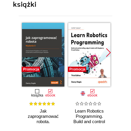
książki
Promocja
Promocja
Promocj
książka
ebook
ebook
Jak
Learn Robotics
Roboti
zaprogramować
Programming.
with R
robota.
Build and control
Pic
Zastosowanie
cutting-edge AI
autono