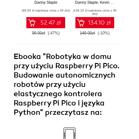
Raspberry Pi i
robots with
with t
Danny Staple
Danny Staple
,
Kevin McAleer
Dan
Pythona w
Raspberry Pi and
l
(49,50 zł najniższa cena z 30 dni)
(134,10 zł najniższa cena z 30
(143,10 zł 
tworzeniu
Python - Third
Raspbe
dni)
autonomicznych
Edition
cont
52.47 zł
134.10 zł
robotów. Wydanie
P
II
99.00zł
(-47%)
149.00zł
(-10%)
159.0
Ebooka
"Robotyka w domu
przy użyciu Raspberry Pi Pico.
Budowanie autonomicznych
robotów przy użyciu
elastycznego kontrolera
Raspberry Pi Pico i języka
Python"
przeczytasz na: