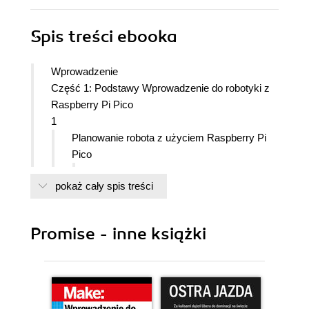
Spis treści
ebooka
Wprowadzenie
Część 1: Podstawy Wprowadzenie do robotyki z
Raspberry Pi Pico
1
Planowanie robota z użyciem Raspberry Pi
Pico
Wymagania techniczne
pokaż cały spis treści
Co to jest Raspberry Pi Pico i dlaczego
nadaje się do robotyki?
Mikrokontroler obsługujący język
Promise - inne książki
Python
Interfejsy Raspberry Pi Pico dla
czujników i urządzeń
Co to jest CircuitPython?
Planowanie robota z użyciem Raspberry