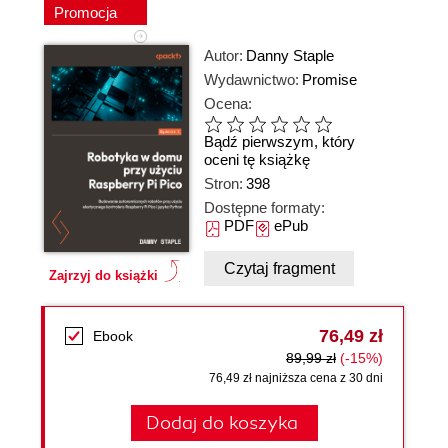
Promocja
Autor:
Danny Staple
Wydawnictwo:
Promise
Ocena:
Bądź pierwszym, który
oceni tę książkę
Stron:
398
Dostępne formaty:
PDF
ePub
Czytaj fragment
Zajrzyj do książki
76,49 zł
Ebook
89,99 zł
(-15%)
76,49 zł najniższa cena z 30 dni
Dodaj do koszyka