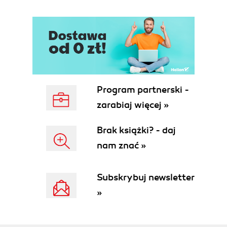
warsztaty
Podsumowanie
Ćwiczenia
Materiały uzupełniające
2
Przygotowywanie Raspberry Pi Pico
Wymagania techniczne
Program partnerski -
Załadowanie CircuitPythona do
zarabiaj więcej »
Raspberry Pi Pico
Przygotowanie biblioteki CircuitPython
Brak książki? - daj
dla Pico
nam znać »
Kodowanie dla Pico pierwsze kroki
Pobieranie edytora Mu
Włączanie diody LED Pico za
Subskrybuj newsletter
pomocą CircuitPythona
»
Miganie diodą za pomocą kodu
Lutowanie listwy pinowej do
Raspberry Pi Pico