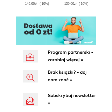
tool
149.00zł
(-10%)
139.00zł
(-10%)
129.0
E
Program partnerski -
zarabiaj więcej »
Brak książki? - daj
nam znać »
Subskrybuj newsletter
»