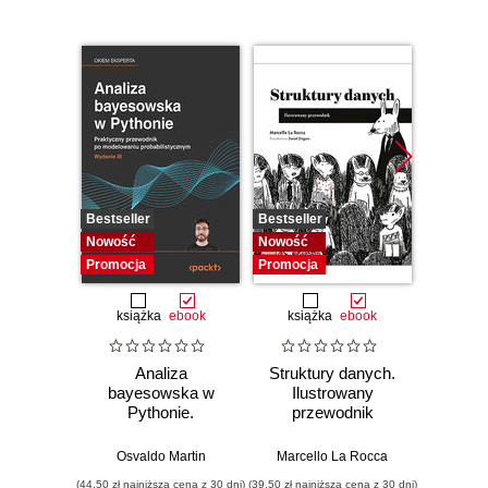
Bestseller
Bestseller
Bestselle
Nowość
Nowość
Promocj
Promocja
Promocja
książka
ebook
książka
ebook
ksią
Analiza
Struktury danych.
Pytho
bayesowska w
Ilustrowany
mas
Pythonie.
przewodnik
prz
Praktyczny
Najlep
przewodnik po
w 
Osvaldo Martin
Marcello La Rocca
Yuxi 
modelowaniu
zasto
(44,50 zł najniższa cena z 30 dni)
(39,50 zł najniższa cena z 30 dni)
(64,50 zł naj