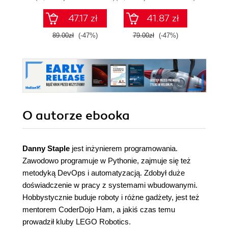
probabilistycznym.
Wyd
Wydanie III
47.17 zł
41.87 zł
89.00zł
(-47%)
79.00zł
(-47%)
129.0
O autorze
ebooka
Danny Staple
jest inżynierem programowania.
Zawodowo programuje w Pythonie, zajmuje się też
metodyką DevOps i automatyzacją. Zdobył duże
doświadczenie w pracy z systemami wbudowanymi.
Hobbystycznie buduje roboty i różne gadżety, jest też
mentorem CoderDojo Ham, a jakiś czas temu
prowadził kluby LEGO Robotics.