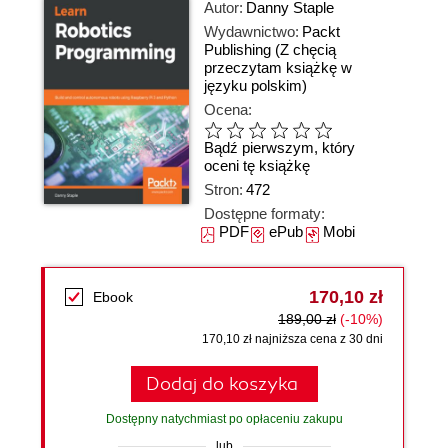
Autor:
Danny Staple
Wydawnictwo:
Packt
Publishing
(Z chęcią
przeczytam książkę w
języku polskim)
Ocena:
Bądź pierwszym, który
oceni tę książkę
Stron:
472
Dostępne formaty:
PDF
ePub
Mobi
170,10 zł
Ebook
189,00 zł
(-10%)
170,10 zł najniższa cena z 30 dni
Dodaj do koszyka
Dostępny natychmiast po opłaceniu zakupu
lub