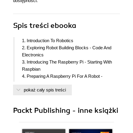
dostępności.
Spis treści
ebooka
1. Introduction To Robotics
2. Exploring Robot Building Blocks - Code And
Electronics
3. Introducing The Raspberry Pi - Starting With
Raspbian
4. Preparing A Raspberry Pi For A Robot -
Headless By Default
pokaż cały spis treści
5. Backing Up The Code With Git And SD Card
Copies
6. Building Robot Basics - Wheels, Power And
Packt Publishing - inne książki
Wiring
7. Drive And Turn - Moving Motors With Python
8. Programming Line Following Sensors Using