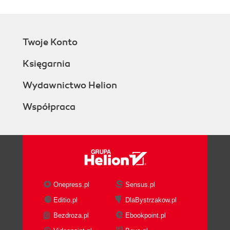
Twoje Konto
Księgarnia
Wydawnictwo Helion
Współpraca
Onepress.pl
Sensus.pl
Editio.pl
DlaBystrzakow.pl
Bezdroza.pl
Ebookpoint.pl