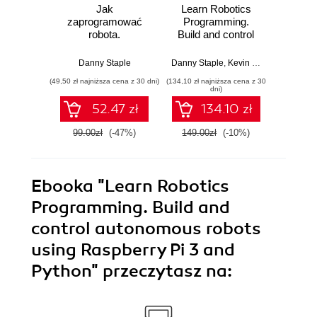
Jak
Learn Robotics
Robot
zaprogramować
Programming.
prz
robota.
Build and control
Raspbe
Zastosowanie
cutting-edge AI
Bu
Raspberry Pi i
robots with
auton
Danny Staple
Danny Staple
,
Kevin McAleer
Dan
Pythona w
Raspberry Pi and
rob
(49,50 zł najniższa cena z 30 dni)
(134,10 zł najniższa cena z 30
(76,49 zł naj
tworzeniu
Python - Third
dni)
autonomicznych
Edition
ela
52.47 zł
134.10 zł
robotów. Wydanie
ko
II
Raspber
99.00zł
(-47%)
149.00zł
(-10%)
89.9
języ
Ebooka
"Learn Robotics
Programming. Build and
control autonomous robots
using Raspberry Pi 3 and
Python"
przeczytasz na: