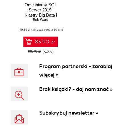
Odsłaniamy SQL
Server 2019:
Klastry Big Data i
Bob Ward
uczenie
maszynowe
(49,35 zł najniższa cena z 30 dni)
83.90 zł
98.70 zł
(-15%)
Program partnerski - zarabiaj
więcej »
Brak książki? - daj nam znać »
Subskrybuj newsletter »