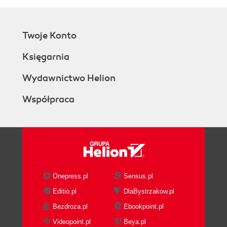
Twoje Konto
Księgarnia
Wydawnictwo Helion
Współpraca
Onepress.pl
Sensus.pl
Editio.pl
DlaBystrzakow.pl
Bezdroza.pl
Ebookpoint.pl
Videopoint.pl
Beya.pl