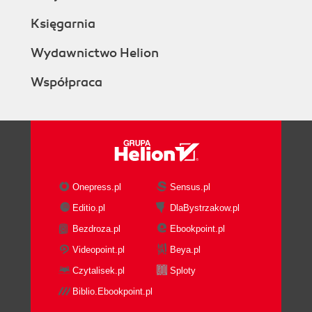
Budowanie empatii względem
Księgarnia
klientów
Rozmawianie z klientami
Wydawnictwo Helion
Obserwowanie klientów
Współpraca
Skuteczne radzenie sobie
z tendencyjnością podczas
współpracy z klientami
Ujmowanie spostrzeżeń
dotyczących klienta w formie
person
Persony użytkowników
Onepress.pl
Sensus.pl
Tworzenie person
Editio.pl
DlaBystrzakow.pl
Rozpoznawanie i wyrażanie
Bezdroza.pl
Ebookpoint.pl
wartości klienta
Funkcjonalne elementy
Videopoint.pl
Beya.pl
wartości
Czytalisek.pl
Sploty
Emocjonalne elementy
Biblio.Ebookpoint.pl
wartości