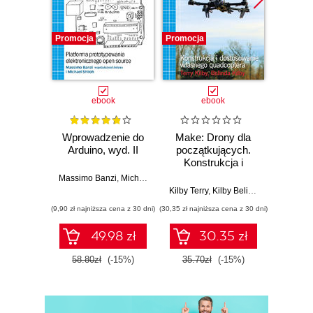
Różne typy właścicieli
produktu
Urzędnik
Promocja
Promocja
Promocj
Pośrednik
Przedstawiciel biznesu
Sponsor
ebook
ebook
Przedsiębiorca
Przedstawienie postaw
Wprowadzenie do
Make: Drony dla
Ostra
właściciela produktu
Arduino, wyd. II
początkujących.
kuli
Błędnie rozumiane postawy
Konstrukcja i
Ubera 
właściciela produktu
dostosowanie
na
Massimo Banzi
,
Michael Shiloh
własnego
Ekspedient
Kilby Terry
,
Kilby Belinda
Adam
quadcoptera
Pisarz historyjek
(9,90 zł najniższa cena z 30 dni)
(30,35 zł najniższa cena z 30 dni)
(9,90 zł najn
Menedżer projektu
49.98 zł
30.35 zł
Ekspert dziedzinowy
Portier
58.80zł
(-15%)
35.70zł
(-15%)
37.8
Menedżer
Preferowane postawy
właściciela produktu