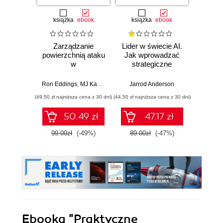
książka
ebook
książka
ebook
ksią
Zarządzanie
Lider w świecie AI.
Team 
powierzchnią ataku
Jak wprowadzać
Orga
w
strategiczne
biznes
cyberbezpieczeństwie.
innowacje, rozwijać
techn
Strategie i techniki
biznes i
dla 
Ron Eddings
,
MJ Kaufmann
Jarrod Anderson
Matthew 
ochrony zasobów
przewodzić
przep
(49,50 zł najniższa cena z 30 dni)
(44,50 zł najniższa cena z 30 dni)
(39,50 zł naj
cyfrowych
zespołowi w erze
sztucznej
50.49 zł
47.17 zł
inteligencji
99.00zł
(-49%)
89.00zł
(-47%)
79.0
Ebooka
"Praktyczne