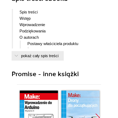
Spis treści
Wstęp
Wprowadzenie
Podziękowania
O autorach
Postawy właściciela produktu
Szybki quiz
pokaż cały spis treści
Zwinne zarządzanie produktem
Właściciel produktu czy
menedżer produktu?
Promise - inne książki
Co to jest zarządzanie
produktem?
Praca w organizacji
zorientowanej na produkt,
sprzedaż lub marketing
Co to znaczy właściciel
produktu?