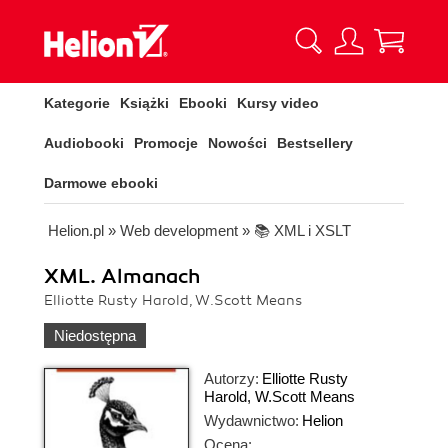
Kategorie
Książki
Ebooki
Kursy video
Audiobooki
Promocje
Nowości
Bestsellery
Darmowe ebooki
Helion.pl
»
Web development
»
📚 XML i XSLT
XML. Almanach
Elliotte Rusty Harold, W.Scott Means
Niedostępna
Autorzy:
Elliotte Rusty
Harold
,
W.Scott Means
Wydawnictwo:
Helion
Ocena: