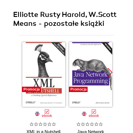
Elliotte Rusty Harold, W.Scott
Means - pozostałe książki
Promocja
Promocja
Promocj
ebook
ebook
XML in a Nutshell.
Java Network
Java