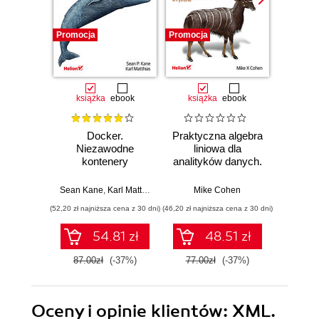
Promocja
Promocja
Promocj
książka
ebook
książka
ebook
ksią
Docker.
Praktyczna algebra
Pyt
Niezawodne
liniowa dla
S
kontenery
analityków danych.
Ni
produkcyjne.
Od podstawowych
narzęd
Praktyczne
koncepcji do
z dany
Sean Kane
,
Karl Matthias
Mike Cohen
Jake 
zastosowania.
użytecznych
(52,20 zł najniższa cena z 30 dni)
(46,20 zł najniższa cena z 30 dni)
(83,40 zł naj
Wydanie III
aplikacji w
Pythonie
54.81 zł
48.51 zł
87.00zł
(-37%)
77.00zł
(-37%)
139.0
Oceny i opinie klientów: XML.