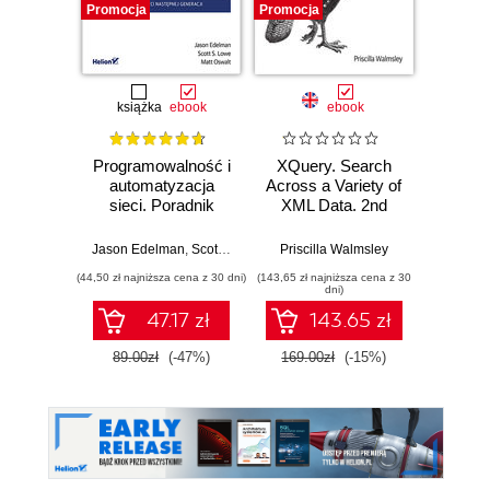
Promocja
Promocja
Promocj
książka
ebook
ebook
ksią
Programowalność i
XQuery. Search
API n
automatyzacja
Across a Variety of
str
sieci. Poradnik
XML Data. 2nd
Usługi
inżyniera sieci
Edition
następnej generacji
Jason Edelman
,
Scott S. Lowe
,
Matt Oswalt
Priscilla Walmsley
Lorna 
(44,50 zł najniższa cena z 30 dni)
(143,65 zł najniższa cena z 30
(16,45 zł naj
dni)
47.17 zł
143.65 zł
89.00zł
(-47%)
169.00zł
(-15%)
32.9