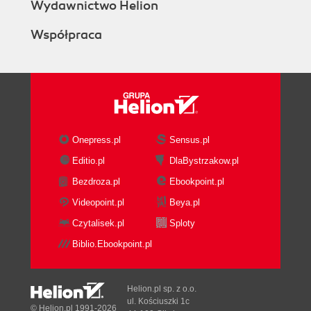
Wydawnictwo Helion
Dziedzictwo SGML (105)
Struktury dokumentów narracyjnych (106)
Współpraca
TEI (108)
DocBook (111)
Trwałość dokumentów (114)
Transformacja i prezentacja (115)
Rozdział 7. XML w sieci WWW (119)
XHTML (120)
Onepress.pl
Sensus.pl
Bezpośrednie wyświetlanie XML w
Editio.pl
DlaBystrzakow.pl
przeglądarkach (126)
Bezdroza.pl
Ebookpoint.pl
Tworzenie złożonych dokumentów przy użyciu
Modularnego XHTML (131)
Videopoint.pl
Beya.pl
Ulepszone metody wyszukiwania w sieci WWW
Czytalisek.pl
Sploty
(145)
Biblio.Ebookpoint.pl
Rozdział 8. XSL Transformations (149)
Przykład dokumentu wejściowego (149)
Helion.pl sp. z o.o.
xsl:stylesheet i xsl:transform (150)
ul. Kościuszki 1c
© Helion.pl 1991-2026
Procesory arkuszy stylów (152)