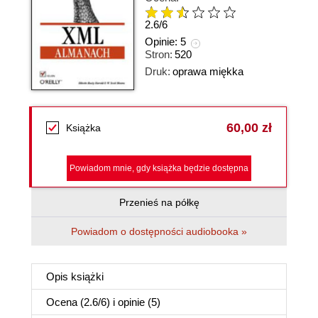
2.6
/
6
Opinie:
5
Stron:
520
Druk:
oprawa miękka
60,00 zł
Książka
Powiadom mnie, gdy książka będzie dostępna
Przenieś na półkę
Powiadom o dostępności audiobooka »
Opis
książki
Ocena (
2.6
/
6
) i opinie (5)