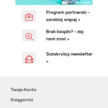
przestrzenie nazw (83)
Przestrzenie nazw i definicje DTD (84)
Program partnerski -
Rozdział 5. Środowisko międzynarodowe (87)
zarabiaj więcej »
Deklaracja kodowania (88)
Deklaracje tekstu (88)
Brak książki? - daj
Zestawy znaków definiowane w XML (89)
nam znać »
Unicode (90)
Zestawy znaków ISO (92)
Zestawy znaków zależne od platformy (94)
Subskrybuj newsletter
Konwertowanie zestawów znaków (95)
»
Domyślny zestaw znaków dla dokumentów XML
(96)
Odwołania do znaków (97)
xml:lang (99)
CZĘŚĆ II Dokumenty ukierunkowane narracyjnie
Twoje Konto
(103)
Księgarnia
Rozdział 6. XML jako format dokumentów (105)