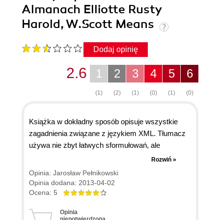
Almanach Elliotte Rusty
Harold, W.Scott Means
Dodaj opinię
2.6
1
2
3
4
5
6
(1)
(2)
(1)
(0)
(1)
(0)
Książka w dokładny sposób opisuje wszystkie
zagadnienia związane z językiem XML. Tłumacz
używa nie zbyt łatwych sformułowań, ale
wszystko da się zrozumieć bez problemów a co
Rozwiń »
najważniejsze informacje po ich przyswojeniu
Opinia: Jarosław Pełnikowski
zostają w głowie na bardzo długo - a o to chodzi. I
Opinia dodana: 2013-04-02
do tego jest obszerny leksykon, więc można
Ocena: 5
książkę traktować jako podręcznik - moja ocena:
Opinia
5
niepotwierdzona