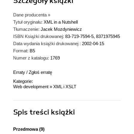
Szczegóły
książki
Dane producenta
»
Tytuł oryginału:
XML in a Nutshell
Tłumaczenie:
Jacek Mozdyniewicz
ISBN Książki drukowanej:
83-719-7594-5, 8371975945
Data wydania książki drukowanej :
2002-04-15
Format:
B5
Numer z katalogu:
1769
Erraty
/
Zgłoś erratę
Kategorie:
Web development
»
XML i XSLT
Spis treści
książki
Przedmowa (9)