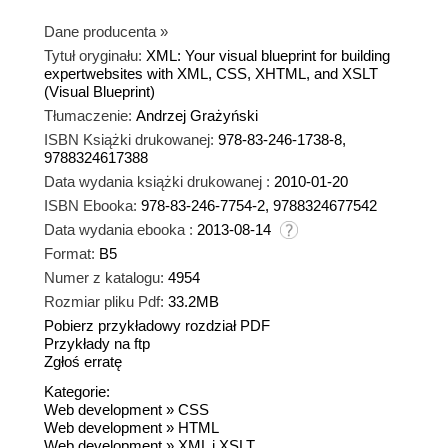
Dane producenta
»
Tytuł oryginału:
XML: Your visual blueprint for building
expertwebsites with XML, CSS, XHTML, and XSLT
(Visual Blueprint)
Tłumaczenie:
Andrzej Grażyński
ISBN Książki drukowanej:
978-83-246-1738-8,
9788324617388
Data wydania książki drukowanej :
2010-01-20
ISBN Ebooka:
978-83-246-7754-2, 9788324677542
Data wydania ebooka :
2013-08-14
Format:
B5
Numer z katalogu:
4954
Rozmiar pliku Pdf:
33.2MB
Pobierz przykładowy rozdział PDF
Przykłady na ftp
Zgłoś erratę
Kategorie:
Web development
»
CSS
Web development
»
HTML
Web development
»
XML i XSLT