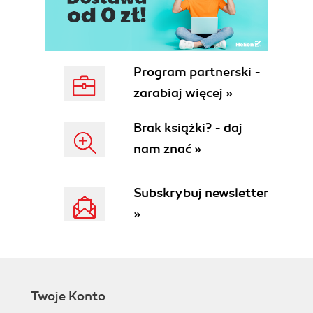
Podstawy CSS (126)
Zmiana czcionki (128)
Kolorowanie tekstu (130)
Tło i obrazki (132)
Obrzeże (134)
Program partnerski -
Dopełnienia i marginesy (136)
zarabiaj więcej »
Pozycjonowanie elementów (138)
Otaczanie elementu (140)
Brak książki? - daj
Kombinacja otaczania, pozycjonowania i
nam znać »
marginesów (142)
Stylizowanie grup elementów za pośrednictwem
selektorów klas (144)
Subskrybuj newsletter
Stylizowanie wybranych elementów za
»
pośrednictwem selektorów identyfikacyjnych (146)
Selektory kontekstowe (148)
Stylizacja nagłówków (150)
Stylizacja list (152)
Stylizacja hiperłączy (154)
Twoje Konto
Inne pseudoklasy i pseudoelementy (156)