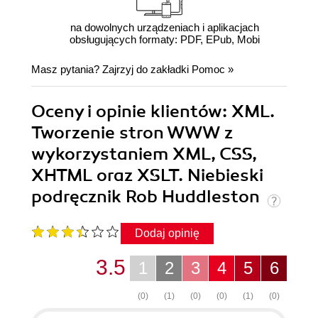
na dowolnych urządzeniach i aplikacjach
obsługujących formaty: PDF, EPub, Mobi
Masz pytania? Zajrzyj do zakładki
Pomoc
»
Oceny i opinie klientów: XML.
Tworzenie stron WWW z
wykorzystaniem XML, CSS,
XHTML oraz XSLT. Niebieski
podręcznik Rob Huddleston
Dodaj opinię
3.5
1
2
3
4
5
6
(0)
(1)
(0)
(0)
(1)
(0)