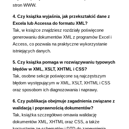
Tekst (74)
stron WWW.
Encje (76)
4. Czy książka wyjaśnia, jak przekształcić dane z
Hiperłącza (78)
Excela lub Accessa do formatu XML?
Obrazy i grafika (80)
Tak, w książce znajdziesz rozdziały poświęcone
Tabele (82)
generowaniu dokumentów XML z programów Excel i
Listy (84)
Access, co pozwala na praktyczne wykorzystanie
Rozdział 7. Transformowanie dokumentów XML do
istniejących danych.
postaci XHTML za pomocą języka XSLT (86)
5. Czy książka pomaga w rozwiązywaniu typowych
Podstawy języka XSLT (86)
błędów w XML, XSLT, XHTML i CSS?
Przestrzeń nazw XSLT (88)
Tak, osobne sekcje poświęcone są najczęstszym
XPath (90)
błędom występującym w XML, XSLT, XHTML i CSS
Specyfikowanie formatu wyjściowego (92)
oraz sposobom ich diagnozowania i naprawy.
Szablony XSLT (94)
Transformowanie wartości elementów (96)
6. Czy publikacja obejmuje zagadnienia związane z
Tekst otwarty w transformacji (98)
walidacją i poprawnością dokumentów?
Instrukcja "apply-templates" (100)
Tak, książka szczegółowo omawia walidację
Pętle w dokumentach XSLT (102)
dokumentów XML, XHTML oraz CSS, a także
Sortowanie (104)
korzystanie ze schematów i DTD do zapewnienia