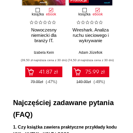
Promocja
Promocj
Przestrzenie nazw schematów (22)
Elementy złożone (24)
książka
ebook
książka
ebook
ksią
Typy danych (26)
Atrybuty (28)
Nowoczesny
Wireshark. Analiza
Aut
Elementy proste (30)
niemiecki dla
ruchu sieciowego i
prze
branży IT.
wykrywanie
s
Elementy mieszane (32)
Praktyczne
włamań
ste
Ograniczenie występowania elementów (34)
przykłady i
p
Izabela Kein
Adam Józefiok
Wito
Kojarzenie dokumentu XML ze schematem (36)
ćwiczenia
(39,50 zł najniższa cena z 30 dni)
(74,50 zł najniższa cena z 30 dni)
(29,95 zł naj
Walidacja dokumentu (38)
Wizualne tworzenie schematu za pomocą
41.87 zł
75.99 zł
XMLSpy (40)
79.00zł
(-47%)
149.00zł
(-49%)
59.9
Rozdział 4. Inne schematy walidacyjne (44)
DTD (44)
Najczęściej zadawane pytania
Tworzenie DTD (46)
Atrybuty (48)
(FAQ)
Encje (49)
Encje parametryczne (50)
1. Czy książka zawiera praktyczne przykłady kodu
RELAX NG (52)