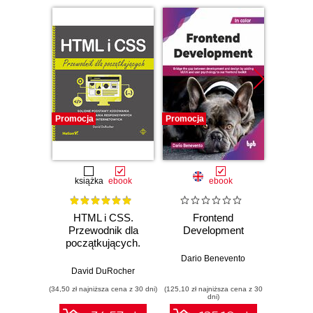
Promocja
Promocja
Promocj
książka
ebook
ebook
HTML i CSS.
Frontend
Micro
Przewodnik dla
Development
P
początkujących.
Solidne podstawy
Dario Benevento
Golok
kodowania i
David DuRocher
projektowania
(34,50 zł najniższa cena z 30 dni)
(125,10 zł najniższa cena z 30
(125,10 zł 
responsywnych
dni)
stron