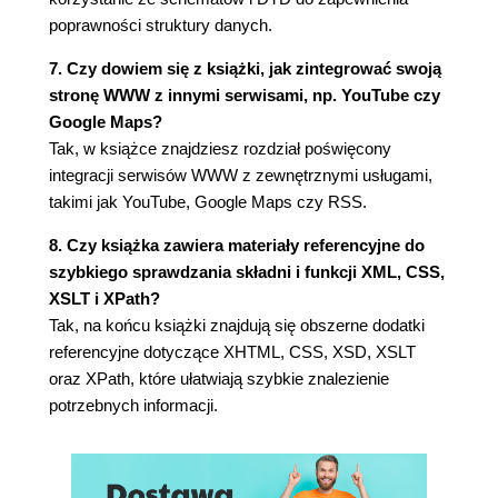
Instrukcje warunkowe (106)
poprawności struktury danych.
Tworzenie nowych elementów (108)
7. Czy dowiem się z książki, jak zintegrować swoją
Dołączanie i importowanie dokumentów (110)
stronę WWW z innymi serwisami, np. YouTube czy
Zmienne i parametry (112)
Google Maps?
Transformacja XSLT wykonywana przez
Tak, w książce znajdziesz rozdział poświęcony
przeglądarkę WWW (114)
integracji serwisów WWW z zewnętrznymi usługami,
Transformacja XSLT wykonywana przy użyciu
takimi jak YouTube, Google Maps czy RSS.
edytora Altova XMLSpy (116)
Transformacja XSLT wykonywana w PHP (118)
8. Czy książka zawiera materiały referencyjne do
Transformacja XSLT wykonywana w ColdFusion
szybkiego sprawdzania składni i funkcji XML, CSS,
(120)
XSLT i XPath?
Transformacja XSLT wykonywana w ASP.NET
Tak, na końcu książki znajdują się obszerne dodatki
(122)
referencyjne dotyczące XHTML, CSS, XSD, XSLT
Tworzenie dokumentów XSLT za pomocą Adobe
oraz XPath, które ułatwiają szybkie znalezienie
Dreamweavera CS3 (124)
potrzebnych informacji.
Rozdział 8. Formatowanie stron WWW za pomocą
kaskadowych arkuszy stylów (CSS) (126)