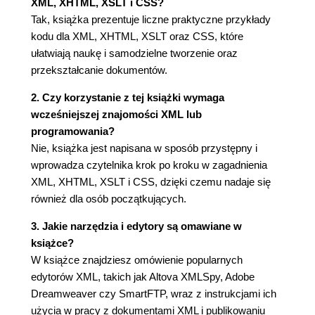
XML, XHTML, XSLT i CSS?
XML-owa składnia RELAX NG (54)
Tak, książka prezentuje liczne praktyczne przykłady
Kompaktowa składnia RELAX NG (56)
kodu dla XML, XHTML, XSLT oraz CSS, które
Rozdział 5. Generowanie dokumentów XML na
ułatwiają naukę i samodzielne tworzenie oraz
przekształcanie dokumentów.
podstawie istniejących danych (58)
Generowanie dokumentów XML z programu
2. Czy korzystanie z tej książki wymaga
Access 2003 (58)
wcześniejszej znajomości XML lub
Generowanie dokumentów XML z programu
programowania?
Access 2007 (60)
Nie, książka jest napisana w sposób przystępny i
Generowanie dokumentów XML z programu Excel
wprowadza czytelnika krok po kroku w zagadnienia
2003 (62)
XML, XHTML, XSLT i CSS, dzięki czemu nadaje się
Generowanie dokumentów XML z programu Excel
również dla osób początkujących.
2007 (64)
3. Jakie narzędzia i edytory są omawiane w
Rozdział 6. Podstawy języka XHTML (66)
książce?
Wprowadzenie do XHTML-a (66)
W książce znajdziesz omówienie popularnych
Strona XHTML Transitional (68)
edytorów XML, takich jak Altova XMLSpy, Adobe
Tytuł dokumentu (70)
Dreamweaver czy SmartFTP, wraz z instrukcjami ich
Nagłówki (72)
użycia w pracy z dokumentami XML i publikowaniu