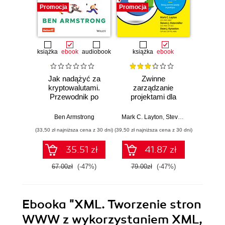
Promocja
Promocja
Promocj
książka
ebook
audiobook
książka
ebook
ksią
Jak nadążyć za
Zwinne
Sc
kryptowalutami.
zarządzanie
bys
Przewodnik po
projektami dla
Wyd
Bitcoinie i nowej
bystrzaków.
cyfrowej ekonomii
Wydanie III
Ben Armstrong
Mark C. Layton
,
Steven J. Ostermiller
Mark C. 
,
(33,50 zł najniższa cena z 30 dni)
(39,50 zł najniższa cena z 30 dni)
(34,50 zł naj
35.51 zł
41.87 zł
67.00zł
(-47%)
79.00zł
(-47%)
69.0
Ebooka
"XML. Tworzenie stron
WWW z wykorzystaniem XML,