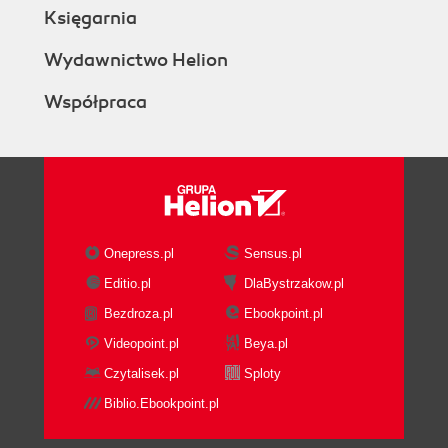
Podział treści dokumentu na sekcje (158)
Księgarnia
Przewodnik po stylach (160)
Drukowanie stron WWW (162)
Wydawnictwo Helion
Strony WWW w urządzeniach mobilnych (164)
Współpraca
Rozdział 9. Z HTML-a do XHTML-a (166)
HTML Tidy (166)
Konwersja HTML-a na XHTML za pomocą
Dreamweavera (168)
Usuwanie znaczników prezentacyjnych za
pomocą Dreamweavera (170)
Onepress.pl
Sensus.pl
Usuwanie tabel za pomocą Dreamweavera (172)
Editio.pl
DlaBystrzakow.pl
Alternatywny tekst dla obrazków (174)
Bezdroza.pl
Ebookpoint.pl
Rozdział 10. Projektowanie i budowanie serwisu
Videopoint.pl
Beya.pl
WWW (176)
Czytalisek.pl
Sploty
Struktura folderów serwisu WWW (176)
Biblio.Ebookpoint.pl
Nawigacja po serwisie (178)
Strona główna (indeksowa) (180)