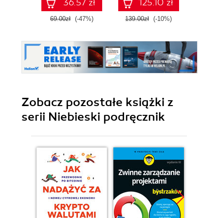
36.57 zł
125.10 zł
internetowych
69.00zł
(-47%)
139.00zł
(-10%)
139.0
Zobacz pozostałe książki z
serii Niebieski podręcznik