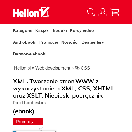
Kategorie
Książki
Ebooki
Kursy video
Audiobooki
Promocje
Nowości
Bestsellery
Darmowe ebooki
Helion.pl
»
Web development
»
📚 CSS
XML. Tworzenie stron WWW z
wykorzystaniem XML, CSS, XHTML
oraz XSLT. Niebieski podręcznik
Rob Huddleston
(ebook)
Promocja